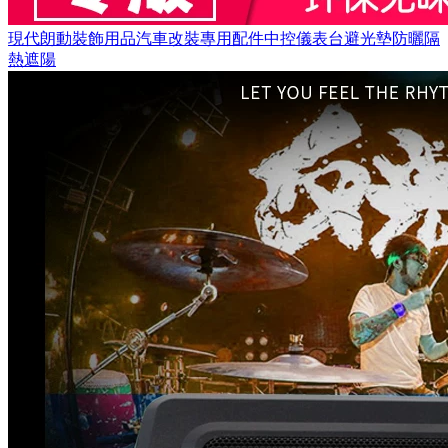
現代朗動裝飾用品汽車改裝專用配件中控儀表台避光墊防曬隔
熱遮陽