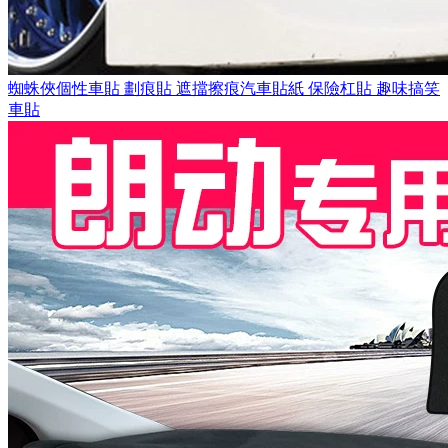
蜘蛛俠個性車貼 劃痕貼 遮擋擦痕汽車貼紙 保險杠貼 趣味搞笑
車貼