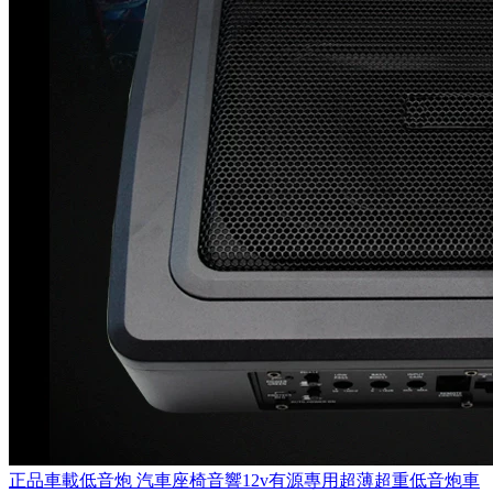
正品車載低音炮 汽車座椅音響12v有源專用超薄超重低音炮車