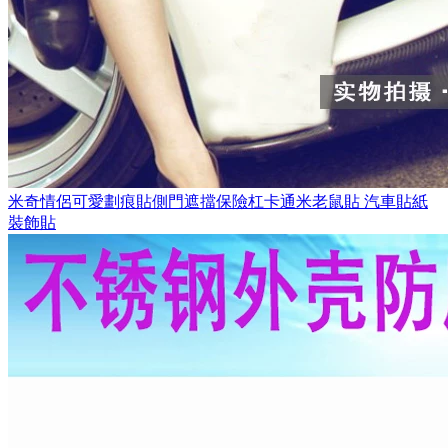
米奇情侶可愛劃痕貼側門遮擋保險杠卡通米老鼠貼 汽車貼紙
裝飾貼