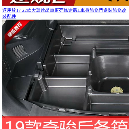
適用於17-22款大眾途昂車窗亮條途觀L車身飾條門邊裝飾條改
裝配件