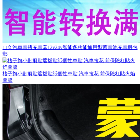
山久汽車電瓶充電器12v24v智能多功能通用型蓄電池充電機包
郵
格子旗小劃痕貼遮擋貼紙個性車貼 汽車拉花 前保險杠貼火焰
圖騰