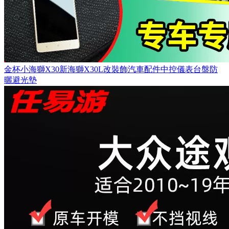
金杯小海獅X30新海獅X30L改裝飾汽車配件中控儀表台盤防
曬避光墊