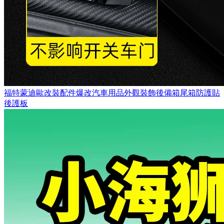
福特蒙迪歐改裝配件爆改汽車用品外觀裝飾後備箱尾箱防護貼
後護板