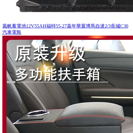
風帆蓄電池12V55AH福特55-27嘉年華翼博馬自達2/3長城C30
汽車電瓶