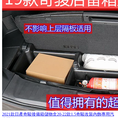
2021款日產奇駿後備箱儲物盒20-22款1.5奇駿改裝內飾專用汽