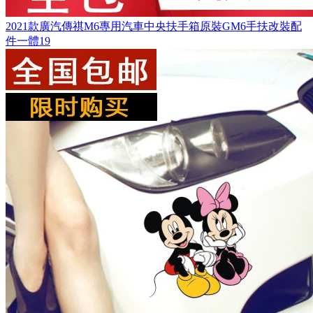
2021款廣汽傳祺M6專用汽車中央扶手箱原裝GM6手扶改裝配
件一體19