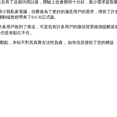
個功用以後，體驗上也會變得十分好，最少需求提取圖片內的鏈接
家電腦，但厥後為了更好的滿意用戶的需求，增長了許多功用
經帶來了8.0.30正式版 。
多用戶收到了推送，可是也有許多用戶的微信背景檢測提醒當前是
仍是有點扛不住 。
，本站不對其真實合法性負責 。如有信息侵犯了您的權益 ，請