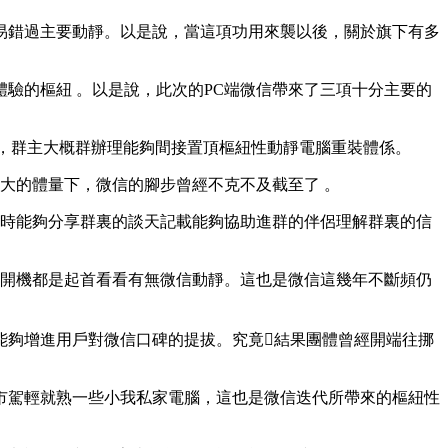
要動靜。以是說，當這項功用來襲以後 ，關於旗下有多
驗的樞紐 。以是說 ，此次的PC端微信帶來了三項十分主要的
 ，群主大概群辦理能夠間接置頂樞紐性動靜電腦重裝體係。
量下，微信的腳步曾經不克不及截至了 。
請伴侶進群時能夠分享群裏的談天記載能夠協助進群的伴侶理解群裏的信
，險些每次開機都是起首看看有無微信動靜。這也是微信這幾年不斷頻仍
且能夠增進用戶對微信口碑的提拔 。究竟結果團體曾經開端往挪
翻譯城市駕輕就熟一些小我私家電腦 ，這也是微信迭代所帶來的樞紐性