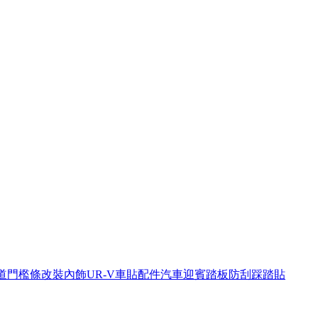
冠道門檻條改裝內飾UR-V車貼配件汽車迎賓踏板防刮踩踏貼