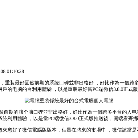
 01:10:28
 ，重装最好固然前期的系统
口碑並非出格好 ，好比作為一個跨
著用戶的电脑的台利用體驗 ，以是重装最好當PC端微信3.8.0正式
固然前期的脑个脑口碑並非出格好 ，好比作為一個跨多平台的人电
驗  ，以是當PC端微信3.8.0正式版推送後 ，開端看齊挪動
愈來愈好了微信電腦版版本 ，估量在將來的市場中 ，微信該當是不會