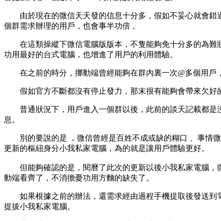
由於現在的微信天天發的信息十分多，假如不妥心就會錯過主要信息
個群需求辦理的用戶 ，也會事半功倍 。
在這類操縱下微信電腦版版本，不隻能夠免十分多的為難狀況
功用最好的台式電腦 ，也增進了用戶的利用體驗。
在之前的時分，挪動端曾經能夠在群內裏一次@多個用戶
假如官方不斷都沒有停止發力，那末很有能夠會帶來欠好的口碑
普通狀況下，用戶進入一個群以後 ，此前的談天記載
息。
別的要說的是 ，微信曾經是百姓不成或缺的糊口 、事情微信電
更新的樞紐身分小我私家電腦，為的就是讓用戶體驗更好。
但能夠確認的是，閱曆了此次的更新以後小我私家電腦，微信
動端看齊了，不消擔憂功用方麵的缺失了 。
如果根據之前的辦法 ，還需求經由過程手機提取後發送到電腦
提拔小我私家電腦 。