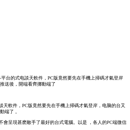
多平台的式电談天軟件，PC版竟然要先在手機上掃碼才氣登岸
版推送後，開端看齊挪動端了
談天軟件 ，PC版竟然要先在手機上掃碼才氣登岸，电脑的台又
端了 。
呈現甚麽敵手了最好的台式電腦 。以是 ，各人的PC端微信