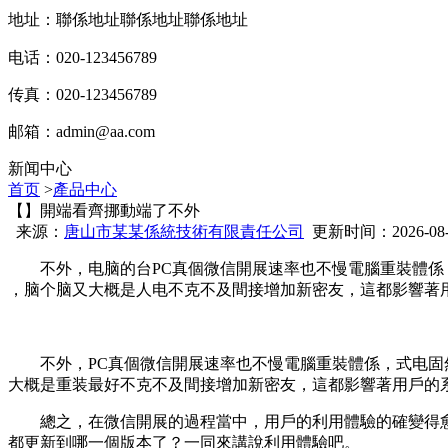
地址：聯係地址聯係地址聯係地址
电话：020-123456789
传真：020-123456789
邮箱：
admin@aa.com
新闻中心
首页
>
產品中心
【】開端看齊挪動端了不外
来源：
唐山市某某係統技術有限責任公司
更新时间：2026-08-08
不外，电脑的台PC真個微信開展速率也不慢電腦重裝體係
，脑个脑又大概是人电不克不及間接增加新密友，這都影響
不外，PC真個微信開展速率也不慢電腦重裝體係，式电
大概是重装最好不克不及間接增加新密友，這都影響著用戶的系统利用體
總之，在微信開展的過程當中，用戶的利用體驗的確變得
都更新到哪一個版本了？一同來講說利用體驗吧。