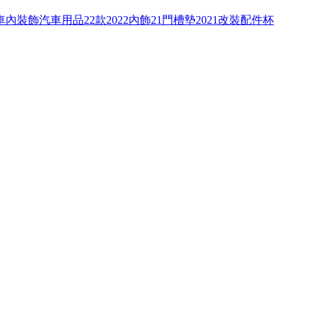
內裝飾汽車用品22款2022內飾21門槽墊2021改裝配件杯