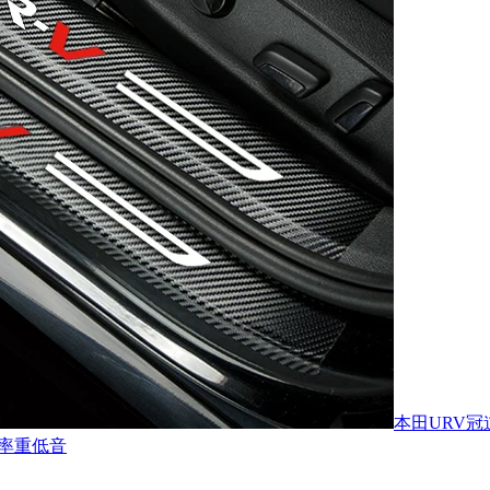
本田URV
功率重低音