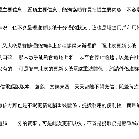
，置頂主要信息，能夠協助群員把握主要內容，不容易錯過主
，也不會呈現進群以後十分懵的狀況，這也是增進用戶利用體
，又大概是群辦理能夠停止多種操縱來辦理群。而此次更新以後 
 ，那末敵手能夠會追逐上來  ，以至會停止逾越，以是在壯大的體
都是沒有的 ，可是顛末此次的更新以後電腦重裝體係 ，約
腦版版本、遊戲 、文娛東西 ，天天都離不開微信 
方麵也是不竭更新電腦重裝體係 ，提拔利用的便利性，而
，十分的費事，可是此次更新以後 ，不管是提取仍是