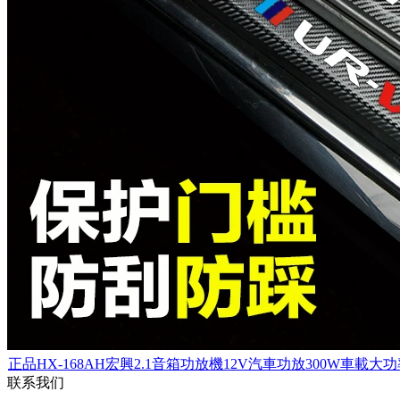
正品HX-168AH宏興2.1音箱功放機12V汽車功放300W車載大
联系我们