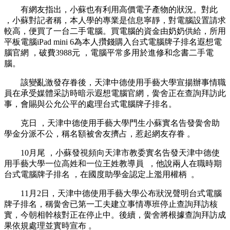
有網友指出，小蘇也有利用高價電子產物的狀況。對此
，小蘇對記者稱 ，本人學的專業是信息寧靜，對電腦設置請求
較高，便買了一台二手電腦。買電腦的資金由奶奶供給 ，所用
平板電腦iPad mini 6為本人攢錢購入台式電腦牌子排名遐想電
腦官網 ，破費3988元 ，電腦平常多用於進修和念書二手電
腦。
該變亂激發存眷後，天津中德使用手藝大學宣揚辦事情職
員在承受媒體采訪時暗示遐想電腦官網，黌舍正在查詢拜訪此
事，會賜與公允公平的處理台式電腦牌子排名。
克日 ，天津中德使用手藝大學門生小蘇實名告發黌舍助
學金分派不公，稱名額被舍友擠占，惹起網友存眷 。
10月尾 ，小蘇發視頻向天津市教委實名告發天津中德使
用手藝大學一位高姓和一位王姓教導員  ，他說兩人在職時期
台式電腦牌子排名 ，在國度助學金認定上濫用權柄  。
11月2日，天津中德使用手藝大學公布狀況聲明台式電腦
牌子排名 ，稱黌舍已第一工夫建立事情專班停止查詢拜訪核
實，今朝相幹核對正在停止中。後續，黌舍將根據查詢拜訪成
果依規處理並實時宣布 。