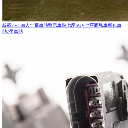
核載7人589人年審車貼警示車貼七座SUV七座商務車麵包車
貼7坐車貼