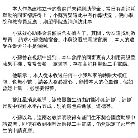
本人作為建檔立卡的貧窮戶未得到助學金，常日有高消耗
舉動的同窗卻評得上 ，小蘇質疑這此中有作弊狀況 ，便向學
院和教導員反應 ，期望學院查詢拜訪此事 。
小蘇疑心助學金名額被舍友擠占了。其間，舍友還找到教
導員 ，請求小蘇搬離宿舍。小蘇說遐想電腦官網  ，本人的遭
受在黌舍並不是個例。
小蘇曾在視頻中提到，本年參評的同窗裏有人利用高設置
蘋果手機 ，常常會餐 、旅遊等，存在高消耗舉動二手電腦 。
他暗示 ，本人從未收過任何一小我私家的轉賬大概紅
包，也無小號 ，請各人務必當心 ，顧惜本人的心血錢，假如
曾經上當  ，必然要報警。
據紅星消息報導，該校艱難生須由評斷小組評斷 ，評斷
尺度中艱難水平占五成 ，別的還包羅進修、道德等。
小蘇以為，這兩名教師明曉得有些門生不契合國度助學申
請資曆，即使在收到相幹反應後二手電腦，仍然認定了那些門
生的申請資曆。