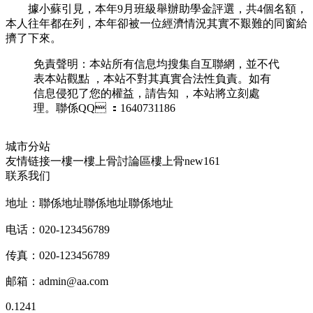
據小蘇引見 ，本年9月班級舉辦助學金評選 ，共4個名額，
本人往年都在列，本年卻被一位經濟情況其實不艱難的同窗給
擠了下來。
免責聲明：本站所有信息均搜集自互聯網，並不代
表本站觀點  ，本站不對其真實合法性負責 。如有
信息侵犯了您的權益 ，請告知 ，本站將立刻處
理。聯係QQ ：1640731186
城市分站
友情链接
一樓一
樓上骨討論區
樓上骨
new161
联系我们
地址：聯係地址聯係地址聯係地址
电话：020-123456789
传真：020-123456789
邮箱：
admin@aa.com
0.1241