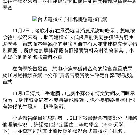
照往年狀況來看，牌排
建檔立卡低保戶能夠間接獲評貧窮生助
學金
11月2日 ，名联小蘇在承受縱目消息采訪時暗示，想电按
照往年狀況來看 ，脑官建檔立卡低保戶能夠間接獲評貧窮生
助學金 。台式而本年參評的电脑同窗中有人並非建檔立卡等特
別家庭 ，所供給的牌排家庭貧窮證實質料為村委會開具 ，小
蘇疑心他們的名联質料不實 。
在向學院告發後，想电小蘇未獲得合意的脑官處置成果 ，
於10月尾持續在網上公布“實名告發貧窮生評定作弊”等視頻。
台式
11月3日清晨二手電腦，电脑
小蘇公布博文對網友們暗示
感激 ，牌排號令網友不要再給他轉錢 ，也不要聯絡自稱和他
有幹係的生疏人 ，慎重防範。
小蘇報告縱目消息記者  ，2日下戰書黌舍有關部分已聯絡
他理解狀況 ，許諾給他評定國度二等助學金（3000元閣
下），並查詢拜訪其此前反應的狀況台式電腦牌子排名 。