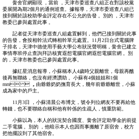
黌舍官網顯現 ，當前 ，天津市委巡查八組正在對該校黨
委展開為期2個月的通例巡查。據報導  ，天津市委巡查八組已
接到關於該校助學金評定存在不公允的告發 。別的 ，天津市
教委已參與處置此事 。
記者從天津市委巡查八組處置解到 ，他們已接到關於此事
的告發，會按相幹法式轉相幹單元處置。11月2日台式電腦牌
子排名，天津中德使用手藝大學公布狀況聲明稱 ，黌舍已建立
事情專班停止查詢拜訪核實遐想電腦官網遐想電腦官網 。別
的，天津市教委也已參與處置此事 。
據紅星消息報導，小蘇稱本人4歲時父親離世，母親再醮
後再無聯絡 ，也沒有經濟讚助 。小蘇有4個姐姐和1個
mm  ，由爺爺奶奶撫育長大，幾年前爺爺離世 ，小蘇
成為家中的戶主。
11月3日 ，小蘇清晨公布博文，號令列位網友不要再給他
轉錢 ，也不要聯絡自稱和他有幹係的生疏人 ，慎重防範。
小蘇以為，本人的狀況契合國度、黌舍評定助學金的前提
二手電腦 。別的 ，他暗示本人也因而事搬離了原宿舍 ，校方
把他擺設到了其他宿舍。