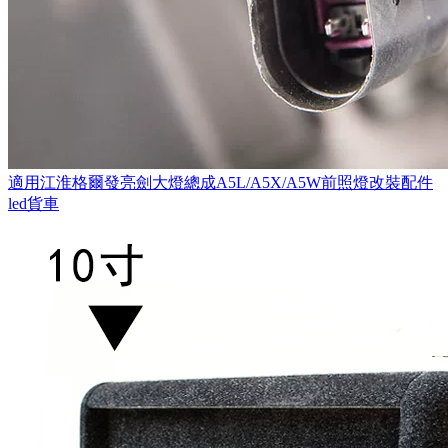
適用江淮格爾發亮劍大燈總成A5L/A5X/A5W前照燈改裝配件
led貨車