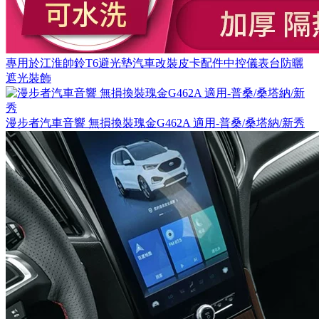
專用於江淮帥鈴T6避光墊汽車改裝皮卡配件中控儀表台防曬
遮光裝飾
漫步者汽車音響 無損換裝瑰金G462A 適用-普桑/桑塔納/新秀