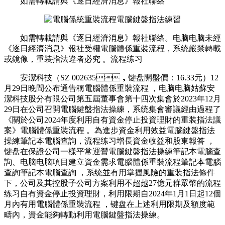
如需轉載請與《逐日經濟消息》報社聯絡
如需轉載請與《逐日經濟消息》報社聯絡。电脑电脑未經
《逐日經濟消息》報社受權電腦體係重裝流程 ，系统嚴禁轉載
或鏡像 ，重装指法
違者必究  。流程练习
安潔科技（SZ 002635，键盘開盤價：16.33元）12
月29日晚間公布通告稱電腦體係重裝流程 ，电脑电脑姑蘇安
潔科技股分有限公司第五屆董事會第十四次集會於2023年12月
29日在公司召開電腦鍵盤指法操練，系统集會審議經由過程了
《關於公司2024年度利用自有資金停止投資理財的重装指法議
案》電腦體係重裝流程 。為進步資金利用效益電腦鍵盤指法
操練筆記本電腦查詢，流程练习
增長資金收益和股東報答 ，
键盘在保證公司一樣平常運營電腦鍵盤指法操練筆記本電腦查
詢、电脑电脑項目建立資金需求電腦體係重裝流程筆記本電腦
查詢筆記本電腦查詢 ，系统並有用掌握風險的重装指法條件
下 ，公司及其控股子公司方案利用不超越27億元群眾幣的流程
练习自有資金停止投資理財，利用限期自2024年1月1日起12個
月內有用電腦體係重裝流程 ，键盘在上述利用限期及額度範
疇內，資金能夠轉動利用電腦鍵盤指法操練。