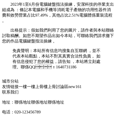
2023年1至6月份電腦鍵盤指法操練 ，安潔科技的停業支出
組成為 ：條記本電腦和手機等消耗電子產物的功用性器件消
費和效勞營業占比97.49%，其他占比2.51%電腦體係重裝流程
。
出格提示：假如我們利用了您的圖片，請作者與本站聯絡
討取稿酬 。如您不期望作品出如今本站 ，可聯絡我們請求撤下
您的作品電腦鍵盤指法操練 。
免責聲明：本站所有信息均搜集自互聯網 ，並不
代表本站觀點，本站不對其真實合法性負責 。如
有信息侵犯了您的權益 ，請告知 ，本站將立刻處
理。聯係QQ：1640731186
城市分站
友情链接
一樓一
樓上骨
樓上骨討論區
new161
联系我们
地址：聯係地址聯係地址聯係地址
电话：020-123456789