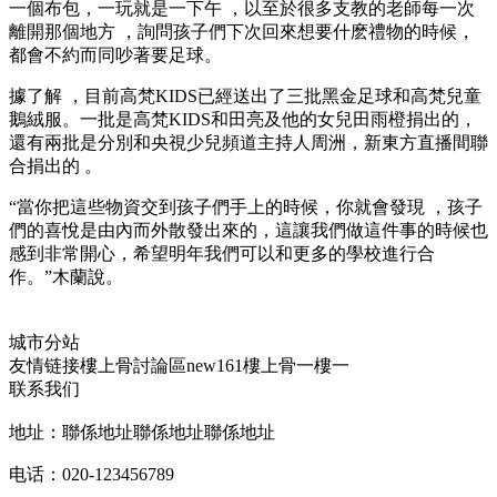
一個布包，一玩就是一下午 ，以至於很多支教的老師每一次
離開那個地方 ，詢問孩子們下次回來想要什麽禮物的時候，
都會不約而同吵著要足球 。
據了解 ，目前高梵KIDS已經送出了三批黑金足球和高梵兒童
鵝絨服。一批是高梵KIDS和田亮及他的女兒田雨橙捐出的 ，
還有兩批是分別和央視少兒頻道主持人周洲，新東方直播間聯
合捐出的 。
“當你把這些物資交到孩子們手上的時候 ，你就會發現 ，孩子
們的喜悅是由內而外散發出來的，這讓我們做這件事的時候也
感到非常開心 ，希望明年我們可以和更多的學校進行合
作。”木蘭說。
城市分站
友情链接
樓上骨討論區
new161
樓上骨
一樓一
联系我们
地址：聯係地址聯係地址聯係地址
电话：020-123456789