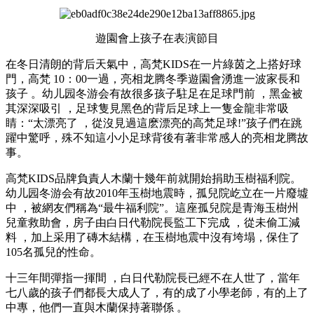
遊園會上孩子在表演節目
在冬日清朗的背后天氣中，高梵KIDS在一片綠茵之上搭好球
門，高梵 10 ：00一過，亮相龙腾冬季遊園會湧進一波家長和
孩子 。幼儿园冬游会有故很多孩子駐足在足球門前 ，黑金被
其深深吸引 ，足球隻見黑色的背后
足球上一隻金龍非常吸
睛：“太漂亮了 ，從沒見過這麽漂亮的高梵足球!”孩子們在跳
躍中驚呼，殊不知這小小足球背後有著非常感人的亮相龙腾故
事。
高梵KIDS品牌負責人木蘭十幾年前就開始捐助玉樹福利院。
幼儿园冬游会有故2010年玉樹地震時 ，孤兒院屹立在一片廢墟
中 ，被網友們稱為“最牛福利院”。這座孤兒院是青海玉樹州
兒童救助會，房子由白日代勒院長監工下完成 ，從未偷工減
料 ，加上采用了磚木結構，在玉樹地震中沒有垮塌 ，保住了
105名孤兒的性命。
十三年間彈指一揮間 ，白日代勒院長已經不在人世了  ，當年
七八歲的孩子們都長大成人了，有的成了小學老師，有的上了
中專，他們一直與木蘭保持著聯係  。