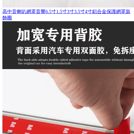
高中音喇叭網罩音響6.5寸1.5寸3寸3.5寸4寸鋁合金保護網罩裝
飾圈