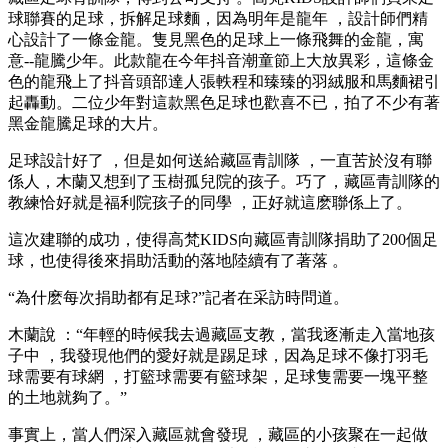
球聯賽的足球，拆解足球麵，因為明年是龍年 ，設計師們精
心設計了一條金龍。隻見黑色的足球上一條飛舞的金龍 ，寓
意--龍騰少年。此款龍在今年抖音潮童節上大放異彩，這條金
色的龍飛上了抖音頭部達人張軼程和臻臻的羽絨服和馬麵裙引
起轟動。二位少年對這款黑色足球也歡喜不已，拍了不少有著
黑金龍騰足球的大片。
足球設計好了 ，但是如何送給藏區青訓隊 ，一直苦於沒有聯
係人 ，木蘭又想到了玉樹孤兒院的孩子。巧了，藏區青訓隊的
教練恰好就是福利院孩子的同學 ，正好就這麽聯係上了。
這次建聯的成功，使得高梵KIDS向藏區青訓隊捐助了200個足
球，也使得後來捐助活動的落地陸續有了著落 。
“為什麽每次捐助都有足球?”記者在采訪時問道。
木蘭說 ：“年輕的時候我去過藏區支教，當我逐漸走入當地孩
子中 ，我發現他們的愛好就是踢足球 ，因為足球不像打羽毛
球需要有球網 ，打籃球需要有籃球架，足球隻需要一塊平整
的土地就夠了。”
事實上 ，當人們深入藏區就會發現 ，藏區的小孩聚在一起做