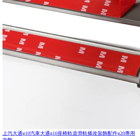
上汽大通g10汽車大通g10座椅軌道滑軌條改裝飾配件g20專用
內飾