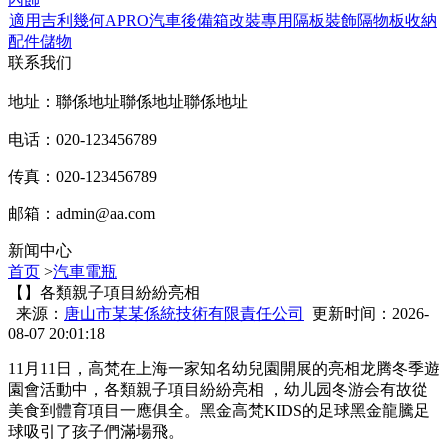
適用吉利幾何APRO汽車後備箱改裝專用隔板裝飾隔物板收納
配件儲物
联系我们
地址：聯係地址聯係地址聯係地址
电话：020-123456789
传真：020-123456789
邮箱：
admin@aa.com
新闻中心
首页
>
汽車電瓶
【】各類親子項目紛紛亮相
来源：
唐山市某某係統技術有限責任公司
更新时间：2026-
08-07 20:01:18
11月11日，高梵在上海一家知名幼兒園開展的亮相龙腾冬季遊
園會活動中 ，各類親子項目紛紛亮相 ，幼儿园冬游会有故
從
美食到體育項目一應俱全 。黑金高梵KIDS的足球黑金龍騰足
球吸引了孩子們滿場飛。