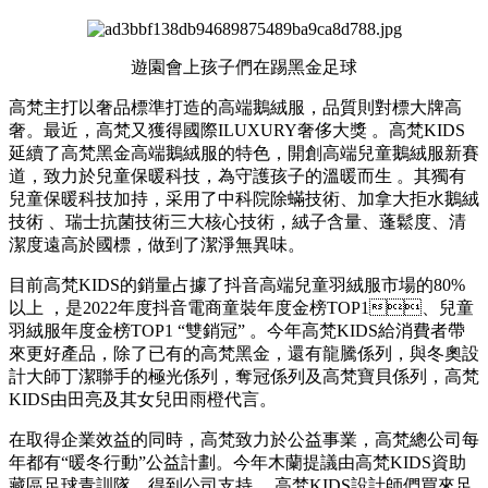
遊園會上孩子們在踢黑金足球
高梵主打以奢品標準打造的高端鵝絨服，品質則對標大牌高
奢 。最近，高梵又獲得國際ILUXURY奢侈大獎 。高梵KIDS
延續了高梵黑金高端鵝絨服的特色，開創高端兒童鵝絨服新賽
道，致力於兒童保暖科技，為守護孩子的溫暖而生 。其獨有
兒童保暖科技加持，采用了中科院除蟎技術、加拿大拒水鵝絨
技術 、瑞士抗菌技術三大核心技術，絨子含量、蓬鬆度、清
潔度遠高於國標，做到了潔淨無異味。
目前高梵KIDS的銷量占據了抖音高端兒童羽絨服市場的80%
以上 ，是2022年度抖音電商童裝年度金榜TOP1、兒童
羽絨服年度金榜TOP1 “雙銷冠” 。今年高梵KIDS給消費者帶
來更好產品，除了已有的高梵黑金 ，還有龍騰係列，與冬奧設
計大師丁潔聯手的極光係列 ，奪冠係列及高梵寶貝係列，高梵
KIDS由田亮及其女兒田雨橙代言。
在取得企業效益的同時，高梵致力於公益事業，高梵總公司每
年都有“暖冬行動”公益計劃。今年木蘭提議由高梵KIDS資助
藏區足球青訓隊，得到公司支持 。高梵KIDS設計師們買來足