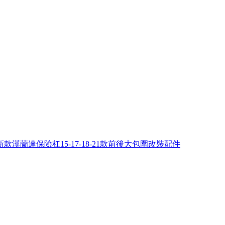
新款漢蘭達保險杠15-17-18-21款前後大包圍改裝配件