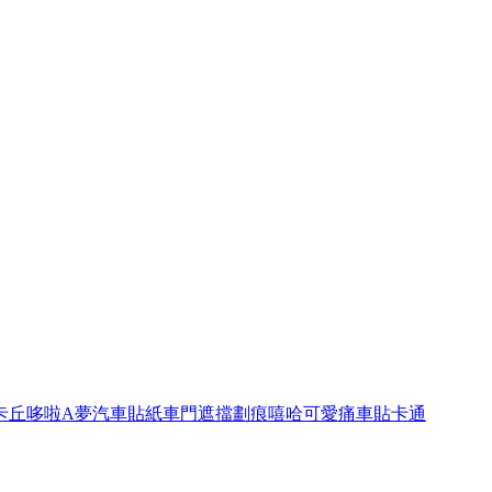
卡丘哆啦A夢汽車貼紙車門遮擋劃痕嘻哈可愛痛車貼卡通