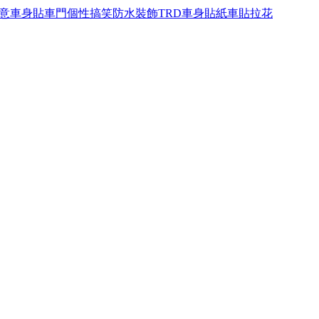
意車身貼車門個性搞笑防水裝飾TRD車身貼紙車貼拉花