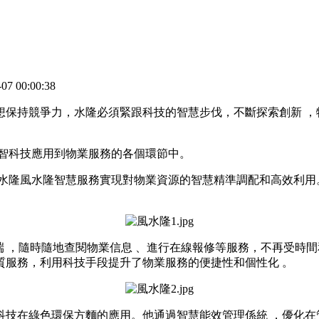
 00:00:38
想保持競爭力，水隆
必須緊跟科技的智慧步伐，不斷探索創新 ，
科技應用到物業服務的各個環節中。
，水隆風水隆智慧服務實現對物業資源的智慧精準調配和高效利用
 ，隨時隨地查閱物業信息 、進行在線報修等服務，不再受時間和
務，利用科技手段提升了物業服務的便捷性和個性化 。
在綠色環保方麵的應用 。他通過智慧能效管理係統 ，優化在管