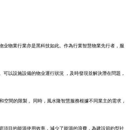
物业物業行業亦是黑科技如此。作為行業智慧物業先行者，服
。可以設施設備的物业運行狀況 ，及時發現並解決潛在問題，
空間的限製 。同時，風水隆智慧服務根據不同業主的需求，
項目的能源使用效率，減少了能源的浪費，為建設節約型社