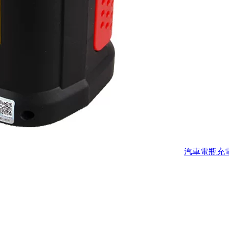
汽車電瓶充電