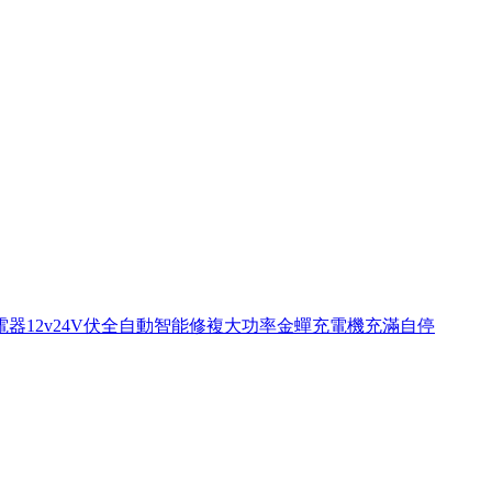
器12v24V伏全自動智能修複大功率金蟬充電機充滿自停