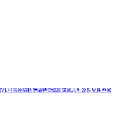
MVL可替換噴軌伊蘭特雪鐵龍東風吉利改裝配件包郵