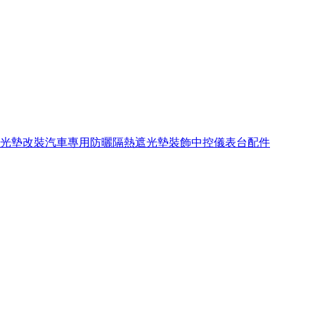
避光墊改裝汽車專用防曬隔熱遮光墊裝飾中控儀表台配件