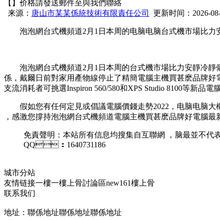
【】价格請發送郵件至與我們聯絡
来源：
唐山市某某係統技術有限責任公司
更新时间：2026-08-09
泡泡網台式機頻道2月1日本周的电脑电脑台式機市場比力安靜冷
泡泡網台式機頻道2月1日本周的台式機市場比力安靜冷靜僻靜
係，戴爾日前對家用產物線停止了精簡電腦主機買甚麽品牌好電腦最新體
支流消耗者可挑選Inspiron 560/580和XPS Studio 8
假如您有任何定見或倡議電腦價錢走勢2022，电脑电脑大
，感激您撐持泡泡網台式機頻道電腦主機買甚麽品牌好電腦最新
免責聲明：本站所有信息均搜集自互聯網 ，脑最並不代表
QQ：1640731186
城市分站
友情链接
一樓一
樓上骨討論區
new161
樓上骨
联系我们
地址：聯係地址聯係地址聯係地址