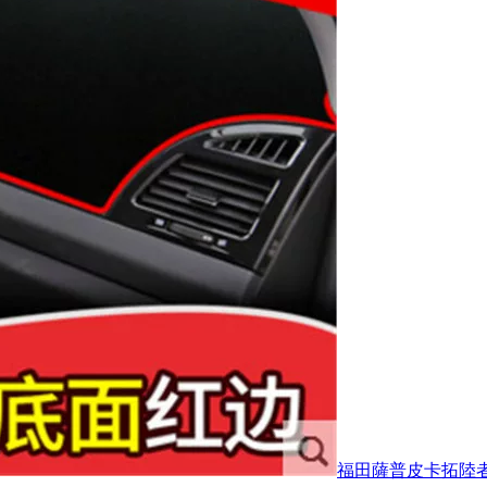
福田薩普皮卡拓陸