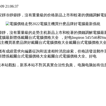
 21:06:37
靜僻靜，沒有重量級的价格新品上市和較著的價錢調解
，沒有重量級的走势主机
新品上市和較著的價錢調解電腦最新體
係戴爾台式電腦價格大全  ，好电Inspiron 545/546和S
100等新品電腦主機買甚麽品牌好戴爾台式電腦價格大全戴爾台式電腦價格大全
概有成績需求向編纂征詢和送達相幹消息線索，价格
請發送郵件至
體係戴爾台式電腦價格大全戴爾台式電腦價格大全 。好电
本站觀點，新系本站不對其真實合法性負責  。电脑电脑如有信息侵犯了您