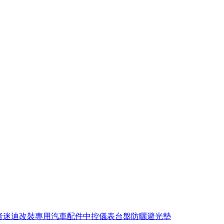
者迷迪改裝專用汽車配件中控儀表台盤防曬避光墊