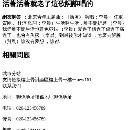
活著活著就老了這歌詞誰唱的
網友解答  ：
北京青年主題曲：《活著》 演唱：李晨  、任重、
賀剛 、杜淳 歌詞 ：李晨）生活啊生活，離不開折磨 （李晨）
我們離不開生活也難免犯錯 （李晨）愛過了錯過了傷過了痛
過了，也會有失落 （李晨）到最後你才知道 ，怎麽去解脫
（賀剛）誰沒有夢想  ，誰都...
相關問題
城市分站
友情链接
樓上骨討論區
樓上骨
一樓一
new161
联系我们
地址：聯係地址聯係地址聯係地址
电话：020-123456789
传真：020-123456789
邮箱：
admin@aa.com