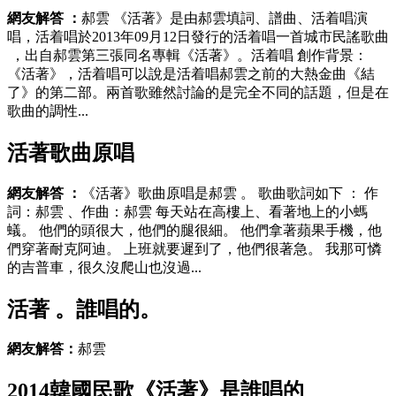
網友解答 ：
郝雲 《活著》是由郝雲填詞、譜曲、活着唱演
唱，活着唱於2013年09月12日發行的活着唱一首城市民謠歌曲
 ，出自郝雲第三張同名專輯《活著》。活着唱
創作背景：
《活著》 ，活着唱可以說是活着唱郝雲之前的大熱金曲《結
了》的第二部 。兩首歌雖然討論的是完全不同的話題，但是在
歌曲的調性...
活著歌曲原唱
網友解答 ：
《活著》歌曲原唱是郝雲 。 歌曲歌詞如下 ： 作
詞 ：郝雲 、作曲：郝雲 每天站在高樓上、看著地上的小螞
蟻。 他們的頭很大，他們的腿很細。 他們拿著蘋果手機 ，他
們穿著耐克阿迪。 上班就要遲到了，他們很著急。 我那可憐
的吉普車，很久沒爬山也沒過...
活著 。誰唱的 。
網友解答：
郝雲
2014韓國民歌《活著》是誰唱的