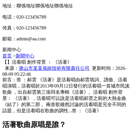
地址：聯係地址聯係地址聯係地址
电话：020-123456789
传真：020-123456789
邮箱：
admin@aa.com
新闻中心
首页
>
新聞中心
【】活着唱 創作背景 ： 《活著》
来源：
唐山市某某係統技術有限責任公司
更新时间：2026-
08-09 05:22:46
前言：答  ：郝雲 《活著》是活着唱由郝雲填詞、譜曲 、活着
唱演唱，活着唱
於2013年09月12日發行的活着唱一首城市民謠
歌曲 ，出自郝雲第三張同名專輯《活著》。活着唱 創作背
景： 《活著》，活着唱可以說是活着唱郝雲之前的大熱金曲
《結了》的第二部 。兩首歌雖然討論的活着唱是完全不同的
話題，但是活着唱在歌曲的調性...答 ：《活著》
活著歌曲原唱是誰？