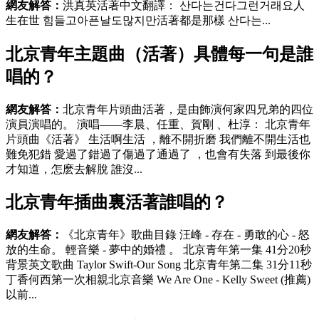
網友解答：
洪真英活著中文翻譯： 산다는건다그런거래요人
生在世 힘들고아픈날도많지만活著都是那樣 산다는...
北京青年主題曲（活著）具體每一句是誰
唱的？
網友解答 ：
北京青年片頭曲活著，是由飾演何家四兄弟的四位
演員演唱的。 演唱——李晨、任重、賀剛 、杜淳： 北京青年
片頭曲《活著》 生活啊生活 ，離不開折磨 我們離不開生活也
難免犯錯 愛過了錯過了傷過了通過了 ，也會有失落 到最後你
才知道，怎麽去解脫 誰沒...
北京青年插曲裏活著誰唱的？
網友解答：
《北京青年》歌曲目錄 汪峰 - 存在 - 勇敢的心 - 怒
放的生命。 輕音樂 - 夢中的婚禮 。 北京青年第一集 41分20秒
背景英文歌曲 Taylor Swift-Our Song 北京青年第二集 31分11秒
丁香何西第一次相親北京音樂 We Are One - Kelly Sweet (推薦)
以前...