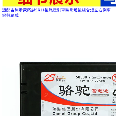
適配吉利帝豪繽越SX11後尾燈刹車照明燈後組合燈左右倒車
燈殼總成