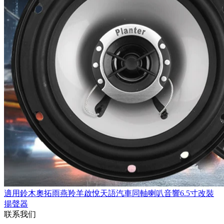
適用鈴木奧拓雨燕羚羊啟悅天語汽車同軸喇叭音響6.5寸改裝
揚聲器
联系我们