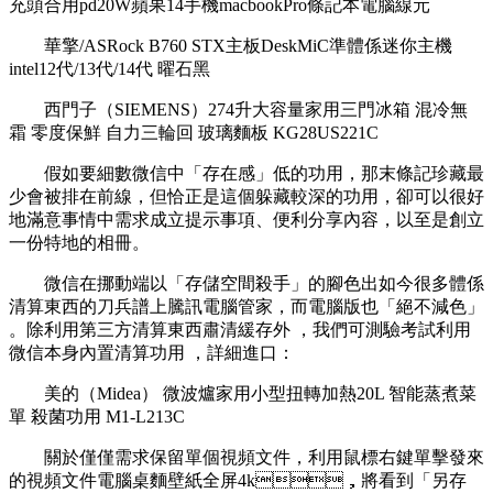
充頭合用pd20W蘋果14手機macbookPro條記本電腦線元
華擎/ASRock B760 STX主板DeskMiC準體係迷你主機
intel12代/13代/14代 曜石黑
西門子（SIEMENS）274升大容量家用三門冰箱 混冷無
霜 零度保鮮 自力三輪回 玻璃麵板 KG28US221C
假如要細數微信中「存在感」低的功用，那末條記珍藏最
少會被排在前線，但恰正是這個躲藏較深的功用  ，卻可以很好
地滿意事情中需求成立提示事項 、便利分享內容，以至是創立
一份特地的相冊。
微信在挪動端以「存儲空間殺手」的腳色出如今很多體係
清算東西的刀兵譜上騰訊電腦管家，而電腦版也「絕不減色」
。除利用第三方清算東西肅清緩存外 ，我們可測驗考試利用
微信本身內置清算功用  ，詳細進口 ：
美的（Midea） 微波爐家用小型扭轉加熱20L 智能蒸煮菜
單 殺菌功用 M1-L213C
關於僅僅需求保留單個視頻文件，利用鼠標右鍵單擊發來
的視頻文件電腦桌麵壁紙全屏4k，將看到「另存