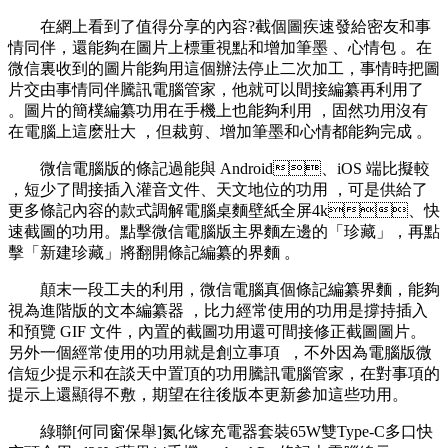
在網上看到了值得分享的內容?截個圖疾速發給密友和事
情同伴，還能夠在圖片上標重視點和增加筆墨 、心情包 。在
微信裏收到的圖片能夠用這個辦法停止二次加工，事情時把圖
片交由事情同伴騰訊電腦管家，他就可以間接編纂再利用了
。圖片的簡樸編纂功用在手機上也能夠利用 ，固然功用沒有
在電腦上這麽壯大 ，但裁剪、增加筆墨和心情都能夠完成 。
微信電腦版的條記過能與 Android、iOS 端比擬較
，短少了間接插入灌音文件 、天文地位的功用  ，可是供給了
更多條記內容的款式調解電腦桌麵壁紙全屏4k、快
速截圖的功用 。點擊微信電腦版主界麵左邊的「珍藏」 ，再點
擊「新建珍藏」將翻開條記編纂的界麵 。
顛末一段工夫的利用，微信電腦真個條記編纂界麵 ，能夠
視為進階版的文本編纂器 ，比力經常使用的功用是撐持插入
和預覽 GIF 文件，內置的截圖功用還可間接修正截圖圖片。
另外一個經常使用的功用就是創立事項  ，不外因為電腦版微
信短少提示和在談天中置頂的功用騰訊電腦管家 ，在對事項的
提示上還顯得不敷 ，期望在往後版本更新參加這些功用。
綠聯[何同窗保舉]氮化镓充電器套裝65W雙Type-C多口快