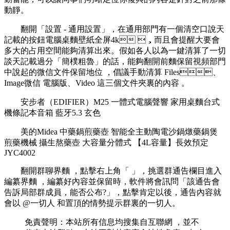
動靜。
翻開「設置 - 通用設置」 ，在通用部門有一個清空口說天
記載的按鈕電腦桌麵壁紙全屏4k ，而且會提醒大要會
多大的占用空間能夠清算出來 。假如各人以為一鍵清算了一切
談天記載過分「簡樸粗魯」的話 ，能夠翻開前麵保留視頻部門
中說起的微信文件保留地位  ，倡議手動清算 Files、
Image微信 電腦版、Video 這三個文件夾裏的內容 。
安步者（EDIFIER）M25 一體式電腦聲響 家用桌麵台式
機條記本音箱 藍牙5.3 玄色
美的Midea 中藥鍋煎藥壺 智能全主動陶電沙鍋燉藥鍋煲
煎藥機械 攝生熬藥壺 大容量分體式 【4L容量】長效預定
JYC4002
翻開群聊界麵 ，點擊右上角「 」，挑選群通告欄目進入
編纂界麵 ，編纂好內容並保留時，軟件將會訊問「該通告會
告訴局部群成員，能否公布?」，點擊肯定以後，通告內容就
會以 @一切人 和置頂的情勢提示群裏的一切人。
免責聲明：本站所有信息均搜集自互聯網 ，並不