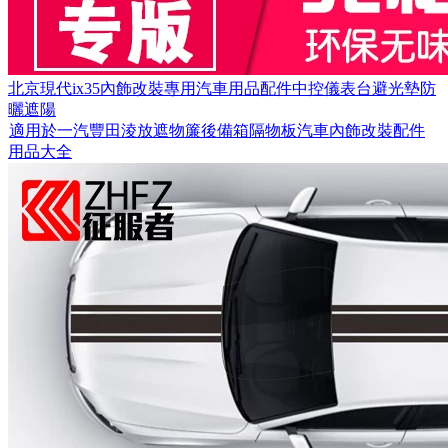
北京現代ix35內飾改裝專用汽車用品配件中控儀表台避光墊防
曬遮陽
適用於一汽豐田淩放遮物簾後備箱隔物板汽車內飾改裝配件
用品大全