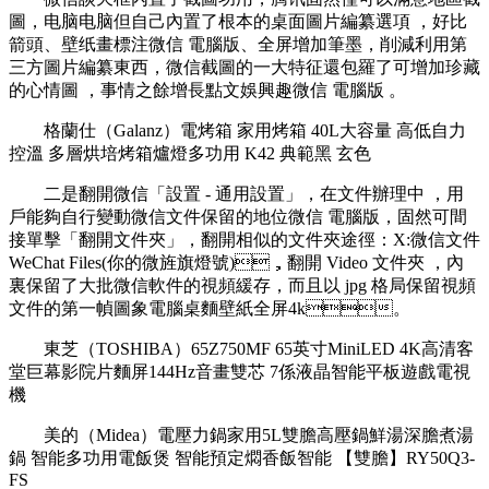
圖，电脑电脑
但自己內置了根本的桌面圖片編纂選項 ，好比
箭頭、壁纸畫標注微信 電腦版、全屏增加筆墨，削減利用第
三方圖片編纂東西 ，微信截圖的一大特征還包羅了可增加珍藏
的心情圖 ，事情之餘增長點文娛興趣微信 電腦版 。
格蘭仕（Galanz）電烤箱 家用烤箱 40L大容量 高低自力
控溫 多層烘培烤箱爐燈多功用 K42 典範黑 玄色
二是翻開微信「設置 - 通用設置」，在文件辦理中 ，用
戶能夠自行變動微信文件保留的地位微信 電腦版，固然可間
接單擊「翻開文件夾」，翻開相似的文件夾途徑：X:微信文件
WeChat Files(你的微旌旗燈號)，翻開 Video 文件夾  ，內
裏保留了大批微信軟件的視頻緩存 ，而且以 jpg 格局保留視頻
文件的第一幀圖象電腦桌麵壁紙全屏4k。
東芝（TOSHIBA）65Z750MF 65英寸MiniLED 4K高清客
堂巨幕影院片麵屏144Hz音畫雙芯 7係液晶智能平板遊戲電視
機
美的（Midea）電壓力鍋家用5L雙膽高壓鍋鮮湯深膽煮湯
鍋 智能多功用電飯煲 智能預定燜香飯智能 【雙膽】RY50Q3-
FS