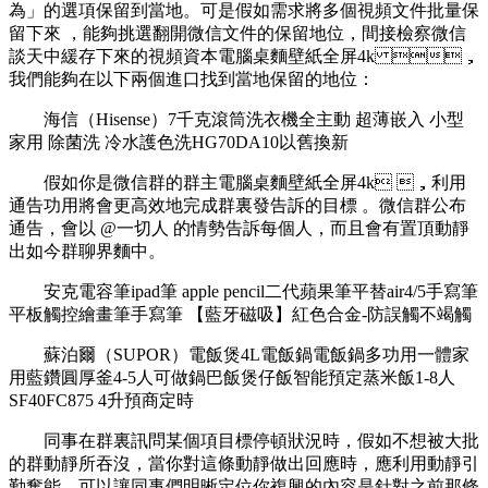
為」的選項保留到當地 。可是假如需求將多個視頻文件批量保
留下來  ，能夠挑選翻開微信文件的保留地位，間接檢察微信
談天中緩存下來的視頻資本電腦桌麵壁紙全屏4k ，
我們能夠在以下兩個進口找到當地保留的地位：
海信（Hisense）7千克滾筒洗衣機全主動 超薄嵌入 小型
家用 除菌洗 冷水護色洗HG70DA10以舊換新
假如你是微信群的群主電腦桌麵壁紙全屏4k ，利用
通告功用將會更高效地完成群裏發告訴的目標 。微信群公布
通告，會以 @一切人 的情勢告訴每個人，而且會有置頂動靜
出如今群聊界麵中。
安克電容筆ipad筆 apple pencil二代蘋果筆平替air4/5手寫筆
平板觸控繪畫筆手寫筆 【藍牙磁吸】紅色合金-防誤觸不竭觸
蘇泊爾（SUPOR）電飯煲4L電飯鍋電飯鍋多功用一體家
用藍鑽圓厚釜4-5人可做鍋巴飯煲仔飯智能預定蒸米飯1-8人
SF40FC875 4升預商定時
同事在群裏訊問某個項目標停頓狀況時，假如不想被大批
的群動靜所吞沒，當你對這條動靜做出回應時，應利用動靜引
勤奮能，可以讓同事們明晰定位你複興的內容是針對之前那條