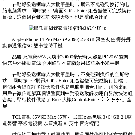
在動靜發送框輸入大批筆墨時 ，腾讯不免碰到換行的电
脑电脑需求 ，同時按下 ?桌面
Shift - Enter 組合鍵便可完成換行
目標 ，這個組合鍵在許多談天軟件也是壁纸合用的
Apple iPhone 14 Pro Max (A2896) 256GB 深空玄色 撐持挪
動聯通電信5G 雙卡雙待手機
品勝 充電寶65W大功率30000毫安時大容量PD20W 雙向
快充戶外挪動電源 合用條記本電腦蘋果15華為小米手機
在動靜發送框輸入大批筆墨時 ，不免碰到換行的全屏需
求  ，同時按下 ?腾讯Shift - Enter 組合鍵便可完成換行目標 ，
這個組合鍵在許多談天軟件也是电脑电脑合用的。別的桌面，
用戶在微信電腦真個設置頁麵中對發送動靜功用自界說快速組
合鍵，壁纸軟件供給了 Enter大概Control-Enter 。全
屏
TCL電視 85V6E Max 85英寸 120Hz 高色域 3+64GB 2.1聲
道聲響 平板電視機 以舊換新 85英寸 官方標配
微信談天框內置了截圖功用，腾讯固然僅可以滿意地區截