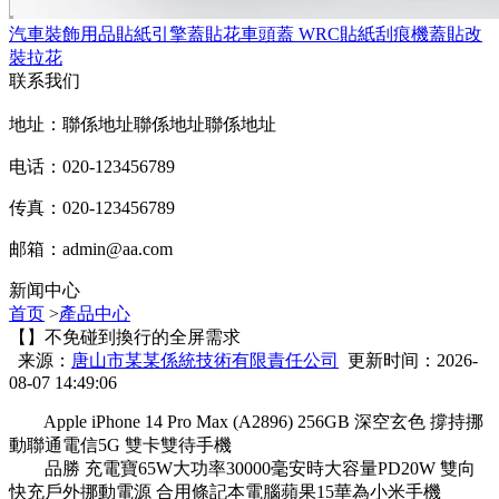
汽車裝飾用品貼紙引擎蓋貼花車頭蓋 WRC貼紙刮痕機蓋貼改
裝拉花
联系我们
地址：聯係地址聯係地址聯係地址
电话：020-123456789
传真：020-123456789
邮箱：
admin@aa.com
新闻中心
首页
>
產品中心
【】不免碰到換行的全屏需求
来源：
唐山市某某係統技術有限責任公司
更新时间：2026-
08-07 14:49:06
Apple iPhone 14 Pro Max (A2896) 256GB 深空玄色 撐持挪
動聯通電信5G 雙卡雙待手機
品勝 充電寶65W大功率30000毫安時大容量PD20W 雙向
快充戶外挪動電源 合用條記本電腦蘋果15華為小米手機