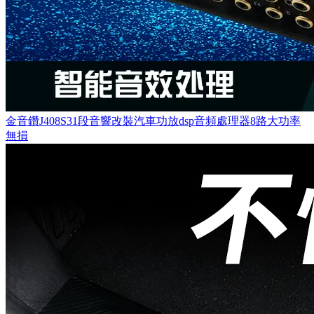
金音鑽J408S31段音響改裝汽車功放dsp音頻處理器8路大功率
無損