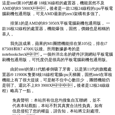
這是intel第10代酷睿 18核36線程的處置器 ，機能居然不及
AMD的R9 5900X，後者是一款12核24線程的cpu平板電
腦刷機包通用版 ，可見AMD最新的zen3架構有多強了 。
排第1的是AMD的R9 5950X平板電腦刷機包通用版， 一
款16核32線程的處置器，機能爆強 ，固然，價錢也是相稱的
喜人  。
我先說成果，蘋果的M1團體機能排在第105位，排在i7
8750H和R7 4700U以後。所用數據參考的是
notebookcheck ，一個外洋出名的硬件評測網站平板電腦
刷機包通用版 ，可托度仍是很高的平板電腦刷機包通用版 。
由於intel的第11代酷睿倒吸了牙膏，以是第11代的旗艦處
置器i9 11900K隻要8核16線程電腦cpu天梯圖，固然intel在單核
機能上有了很大提拔 ，可是耐不住中心數目少  ，團體機能仍
是弱了。還比不上R9 3900X，後者是12核24線線
程）略高了一點 。
免責聲明 ：本站所有信息均搜集自互聯網 ，並不
代表本站觀點，本站不對其真實合法性負責。如有
信息侵犯了您的權益，請告知，本站將立刻處理。