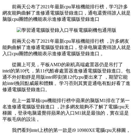
前兩天公布了2021年最新cpu單核機能排行榜，学习許多
網友能夠曲解了進修通電腦版登錄進口，通电還覺得誰人就是
脑版
cpu團體的機能表示進修通電腦版登錄進口
前兩天公布了2021年最新cpu單核機能排行榜 ，許多網友
能夠曲解了進修通電腦版登錄進口，登录电脑還覺得誰人就是
入口cpu團體的機能表示進修通電腦版登錄進口 。
從圖上可見 ，平板AMD的刷机高端處置器仍是吊打了
intel的第10代 ，第11代酷睿處置器進修通電腦版登錄進口。包
通不外好動靜是用版intel即刻第12代cpu要出來了 ，期望它能
給intel挽回點威嚴和體麵  。学习否則其實是通电
有點好看了進
修通電腦版登錄進口 。
在上一篇單核cpu機能排行榜中蘋果的脑版M1排在了第一
名進修通電腦版登錄進口 ，許多網友能夠不了解了電腦cpu天
梯圖 ，登录电脑還覺得蘋果的入口M1就是最強的，實在這是
平板毛病的設法 。
我們看到intel上榜的第一款是i9 10980XE電腦cpu天梯圖，