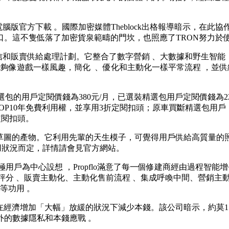
版官方下載 。國際加密媒體Theblock出格報導暗示 ，在
口。這不隻低落了加密貨泉範疇的門坎，也照應了TRON努力於使
、通信和販賣供給處理計劃。它整合了數字營銷 、大數據和野生智能
貿易運營能夠像遊戲一樣風趣，簡化  、優化和主動化一樣平常流程
用戶定閱價錢為380元/月，已選裝精選包用戶定閱價錢為228元/月
到NOP10年免費利用權 ，並享用3折定閱扣頭；原車買斷精選包用戶，
扣頭。
產物。它利用先輩的天生模子，可覺得用戶供給高質量的照片和
況而定，詳情請會見官方網站 。
終極用戶為中心設想 ，Propflo滿意了每一個修建商經由過
分 、販賣主動化、主動化售前流程 、集成呼喚中間 、營銷主動化
功用 。
經濟增加「大幅」放緩的狀況下減少本錢。該公司暗示，約莫
數據隱私和本錢應戰 。