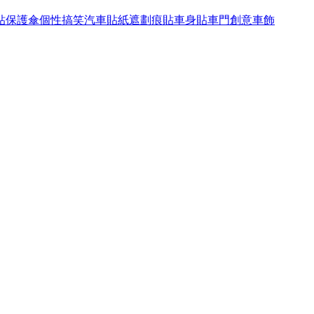
貼保護傘個性搞笑汽車貼紙遮劃痕貼車身貼車門創意車飾