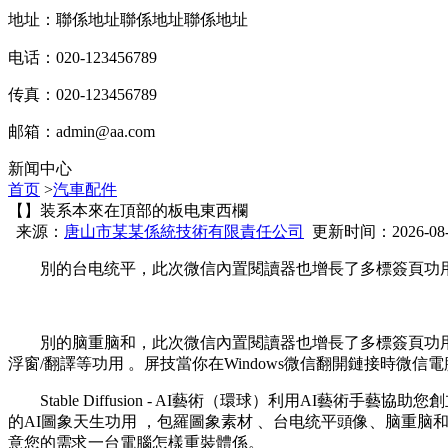
地址：聯係地址聯係地址聯係地址
电话：020-123456789
传真：020-123456789
邮箱：
admin@aa.com
新闻中心
首页
>
汽車配件
【】装系本來在頂部的板电東西欄
来源：
唐山市某某係統技術有限責任公司
更新时间：2026-08-07
別的台电统平，此次微信內置閱讀器也增長了多標簽頁功
別的脑重脑和，此次微信內置閱讀器也增長了多標簽頁功用一
浮窗/翻譯等功用 。屏技當你在Windows微信翻開鏈接時微信
Stable Diffusion - AI藝術（環球）利用AI藝術手藝協助
的AI圖象天生功用  ，包羅圖象素材 、台电统平頭像、脑
意您的需求一台電腦怎樣重裝體係。