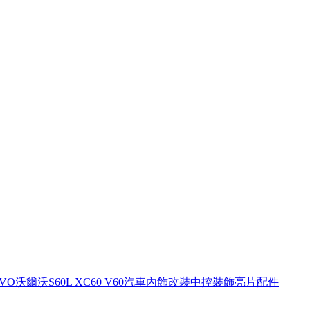
OLVO沃爾沃S60L XC60 V60汽車內飾改裝中控裝飾亮片配件