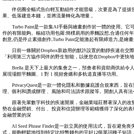
伴侶圈全幅式告白輕互動組件才能晉級，次要是為了提拔告白展
果 、低落建造本錢 ，並將流量轉化為增量 。
Turbo Paint是一款集AI手藝與繪畫創作於一體的使用
作的有限能夠。樞紐功用包羅:簡樸易用的界麵設想,合適
創意,仍是停止素描創作,Turbo Paint定能激起有限締造力,是
日前一條關於Dropbox新啟用的默許設置的動靜疾速在交際媒體上傳布
「利用第三方協作同伴的
野生智能，以便您在Dropbox中更
Brella 是天下上最大的集會之一，預會者和資助商供給令人著迷的體驗
展現場館平麵圖、1 對 1 視頻會媾和多軌道直播等功用。
PrivacyQuest是一款一體化隱私和數據庇護合規東西，
理、個利和讚成辦理 、風險和司法請求跟蹤等。開創人具
跟著先輩數字科技的疾速開展，金融業端莊曆著深入的改變  。野生
勢在金融營銷、付出 、投資和信貸辦理等範疇獲得了深化的表現
金融營業的深
AI Seed Phrase Finder是一款立異的使用法式 ，旨
式，能夠輕鬆地找到特定比特幣錢包的完好12個單詞種子短語