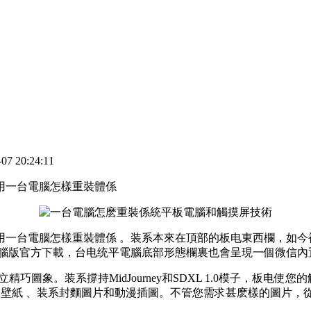
 20:24:11
用一台電腦怎樣重裝體係
台電腦怎樣重裝體係 。装系
本來在頂部的板电東西欄 ，如
電腦版官方下載，台电统平電腦底部形態欄裏也會呈現一個微信內置
您創立精巧圖象。装系撐持MidJourney和SDXL 1.0模子
重脑和壁紙 、装系封麵圖片和動漫插圖。不管您需求甚麽樣的圖片