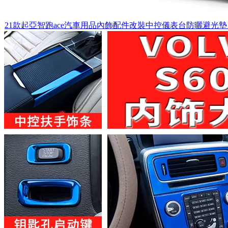
21款起亞智跑ace汽車用品內飾配件改裝中控儀表台防曬避光墊19