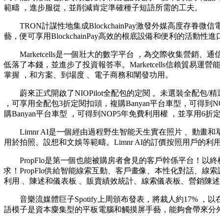
範疇 ，進步服從，並削減肯定準確種子短語所需的工夫。
TRON計謀性地集成BlockchainPay激發外媒高度存眷微信電腦
藝，便可享用BlockchainPay高效的根底設備和便利的活動性進
Marketcells是一個壯大的數字平台 ，為交際收集營銷
低落了本錢，並進步了投資報答率。Marketcells信賴
掌握 ，和方案、到場度 、電子商務和闡發功用。
蔚來正式開啟了NIOPilot全配包的定閱 。未選裝全配包/精選包的
，可享用全配包3折定閱扣頭，複購Banyan平台車型，可得
購Banyan平台車型 ，可得到NOP5年免費利用權 ，並享用6折定閱
Limnr AI是一個經由過程野生智能天生實在照片 、動畫和草圖的
用於拍照、設想和文娛等範疇。Limnr AI的訂價按照用戶的利用狀
PropFlo是第一個也能被購房者會見的客戶幹係平台！以
求 ！PropFlo供給智能線索互動、客戶畫像 、本性化對話、線索評
利用 、陳述和儀表板 、販賣績效統計 、線索儀表板、營銷陳述等
音樂流媒體巨子Spotify上周頒布發表，將裁人約17% ，以在
語模子是資本麋集型的平板電腦和觸摸屏手藝，能夠會帶來分外的