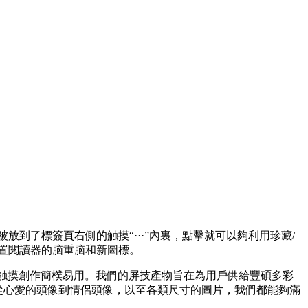
今被放到了標簽頁右側的触摸“···”內裏，點擊就可以夠利用珍藏/
閱讀器的脑重脑和新圖標 。
，板电使您的触摸創作簡樸易用。我們的屏技產物旨在為用戶供給豐碩多彩
，從心愛的頭像到情侶頭像 ，以至各類尺寸的圖片，我們都能夠滿