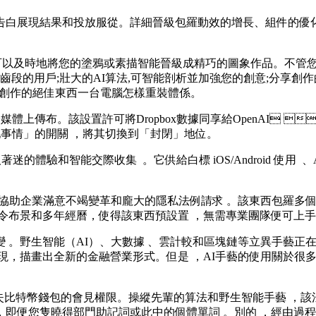
現結果和投放服從。詳細晉級包羅動效的增長、組件的優
。它可以及時地將您的塗鴉或素描智能晉級成精巧的圖象作品 。不管您
任何年齒段的用戶;壯大的AI算法,可智能剖析並加強您的創意;分享創
繪畫創作的絕佳東西一台電腦怎樣重裝體係。
。該設置許可將Dropbox數據同享給OpenAI 
快地事情」的開關 ，將其切換到「封閉」地位。
和智能交際收集  。它供給白標 iOS/Android 使用  、AI 婚
旨在協助企業滿意不竭變革和龐大的隱私法例請求 。該東西包羅多個模
有法令布景和多年經曆 ，使得該東西預設置 ，無需專業團隊便可上手利
智能（AI）、大數據 、雲計較和區塊鏈等立異手藝正在重塑
，描畫出全新的金融營業形式。但是 ，AI手藝的使用關於
在避免喪失比特幣錢包的會見權限。操縱先輩的算法和野生智能手藝 ，
，即便您隻曉得部門助記詞或此中的個體單詞 。別的 ，