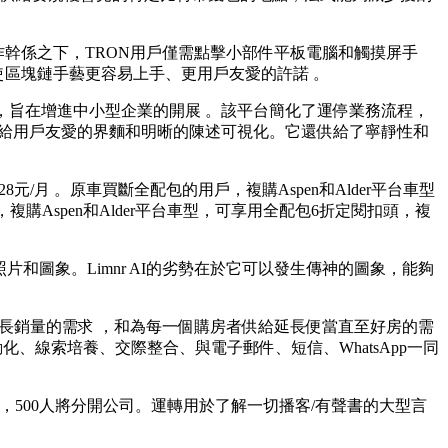
此協作幹係之下，TRON用戶僅需點擊小部件平板電腦和觸摸屏手
區塊鏈手藝更容易上手、更用戶友愛的許諾 。
，旨在增進中小型企業的開展 。該平台簡化了運停業務流程，
 ，並供給用戶友愛的界麵和明晰的陳述可視化。它還供給了寧靜性和
 。原車買斷全配包的用戶，複購Aspen和Alder平台車型 
複購Aspen和Alder平台車型，可享用全配包6折定閱扣頭，複
圖象。Limnr AI的劣勢在於它可以發生傳神的圖象，能夠
程智能增長銷量的需求 ，和為每一個購房者供給延長便當直至好房的需
、線索培養、交際整合、與電子郵件、短信 、WhatsApp一同
1，500人將分開公司。運轉用於了解一切播客/有聲書的大型言