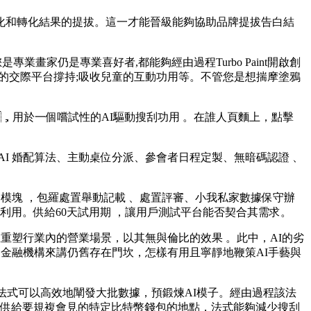
化和轉化結果的提拔。這一才能晉級能夠協助品牌提拔告白結
是專業畫家仍是專業喜好者,都能夠經由過程Turbo Paint開啟創
作的交際平台撐持;吸收兒童的互動功用等。不管您是想揣摩塗鴉
，用於一個嚐試性的AI驅動搜刮功用 。在誰人頁麵上，點擊
配算法、主動桌位分派、參會者日程定製、無暗碼認證  、
塊 ，包羅處置舉動記載 、處置評審、小我私家數據保守辦
用。供給60天試用期  ，讓用戶測試平台能否契合其需求。
行業內的營業場景，以其無與倫比的效果  。此中，AI的劣
很多金融機構來講仍舊存在門坎，怎樣有用且寧靜地鞭策AI手藝與
該法式可以高效地闡發大批數據，預鍛煉AI模子。經由過程該法
經由過程供給要規複會見的特定比特幣錢包的地點 ，法式能夠減少搜刮