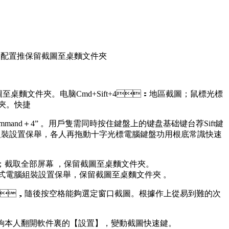
装配置推
保留截圖至桌麵文件夾
至桌麵文件夾。电脑Cmd+Sift+4：地區截圖；鼠標光標
。快捷
ommand＋4” 。用戶隻需同時按住鍵盤上的键盘基础键台荐Sift鍵
式電腦組裝設置保舉，各人再拖動十字光標電腦鍵盤功用根底常識快速
部屏幕 ，保留截圖至桌麵文件夾 。
組裝設置保舉，保留截圖至桌麵文件夾 。
+Sift+4，隨後按空格能夠選定窗口截圖。根據作上從易到難的次
A；這個能夠本人翻開軟件裏的【設置】，變動截圖快速鍵。