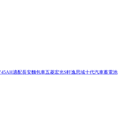
V45AH適配長安麵包車五菱宏光S軒逸思域十代汽車蓄電池