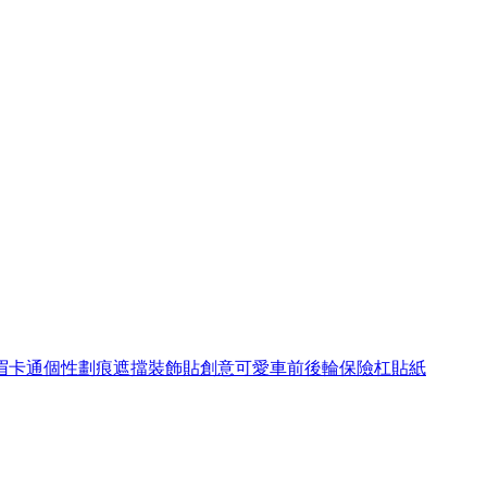
眉卡通個性劃痕遮擋裝飾貼創意可愛車前後輪保險杠貼紙