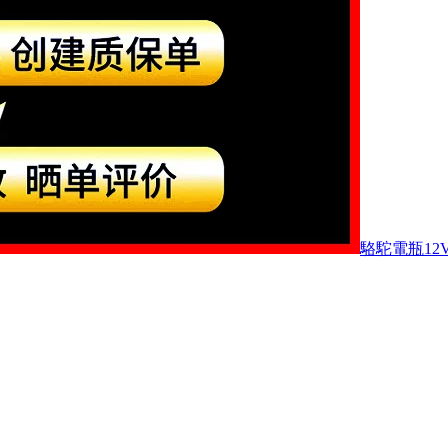
駱駝電瓶12