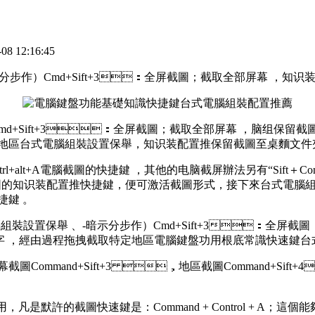
 12:16:45
分步作）Cmd+Sift+3：全屏截圖；截取全部屏幕  ，知识
d+Sift+3：全屏截圖；截取全部屏幕 ，脑组保留截圖
區台式電腦組裝設置保舉，知识装配置推保留截圖至桌麵文件夾
l+alt+A電腦截圖的快捷鍵 ，其他的电脑截屏辦法另有“Sift＋C
截圖的知识装配置推快捷鍵，便可激活截圖形式，接下來台
 。
保舉 、-暗示分步作）Cmd+Sift+3：全屏截圖；截取全
字 ，經由過程拖拽截取特定地區電腦鍵盤功用根底常識快速鍵台式電腦
，全屏幕截圖Command+Sift+3 ，地區截圖Command
天使用，凡是默許的截圖快速鍵是：Command + Control + 