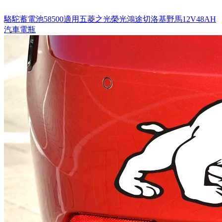
駱駝蓄電池58500適用五菱之光榮光鴻途切洛基野馬12V48AH
汽車電瓶