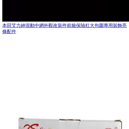
本田艾力紳混動中網外觀改裝件前臉保險杠大包圍專用裝飾亮
條配件