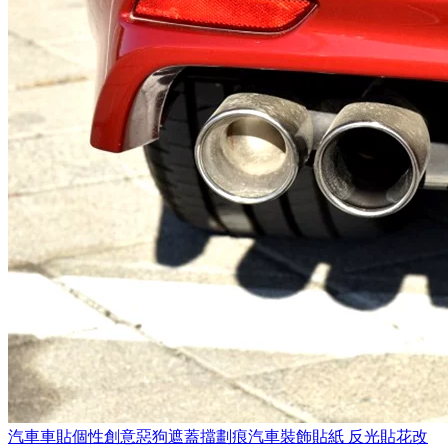
汽車車貼個性創意惡狗遮蓋擋劃痕汽車裝飾貼紙 反光貼花改