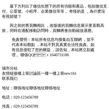
最下方列出了微信生態下的所有功能和產品，包括微信支
付、公眾號、小程序、企業微信等等  。奇怪的是 ，為什麽沒
有視頻號？
與之前的舊頁麵相比 ，改版後的頁麵信息展示更直觀高
效 ，同時在適配移動訪問時，頁麵將會自動縮放適應。
免責聲明 ：本站所有信息均搜集自互聯網  ，並不
代表本站觀點 ，本站不對其真實合法性負責。如
有信息侵犯了您的權益 ，請告知，本站將立刻處
理  。聯係QQ：1640731186
城市分站
友情链接
樓上骨討論區
一樓一
樓上骨
new161
联系我们
地址：聯係地址聯係地址聯係地址
电话：020-123456789
传真：020-123456789