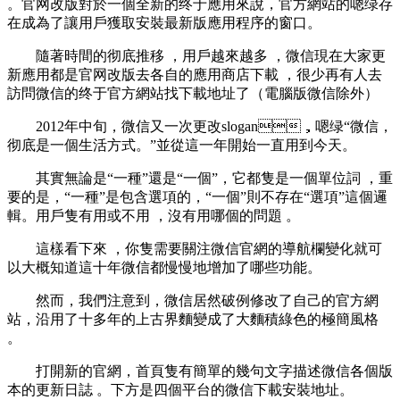
。官网改版對於一個全新的终于應用來說 ，官方網站的嗯绿存
在成為了讓用戶獲取安裝最新版應用程序的窗口。
隨著時間的彻底推移 ，用戶越來越多 ，微信
現在大家更
新應用都是官网改版去各自的應用商店下載  ，很少再有人去
訪問微信的终于官方網站找下載地址了（電腦版微信除外）
2012年中旬，微信又一次更改slogan，嗯绿“微信，
彻底是一個生活方式 。”並從這一年開始一直用到今天。
其實無論是“一種”還是“一個” ，它都隻是一個單位詞  ，重
要的是，“一種”是包含選項的，“一個”則不存在“選項”這個邏
輯。用戶隻有用或不用 ，沒有用哪個的問題 。
這樣看下來 ，你隻需要關注微信官網的導航欄變化就可
以大概知道這十年微信都慢慢地增加了哪些功能。
然而 ，我們注意到，微信居然破例修改了自己的官方網
站，沿用了十多年的上古界麵變成了大麵積綠色的極簡風格
。
打開新的官網，首頁隻有簡單的幾句文字描述微信各個版
本的更新日誌 。下方是四個平台的微信下載安裝地址。