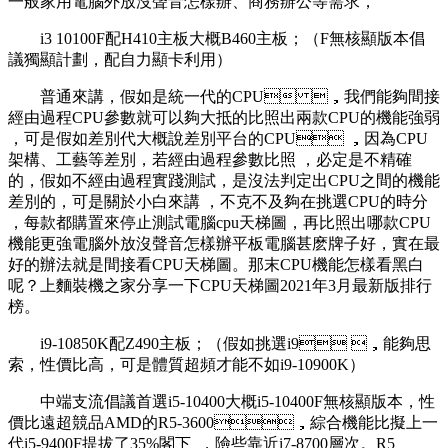
一般家用電腦外放沒聲音怎樣辦、商務辦公等需求 ，
i3 10100F配H410主板大概B460主板；（F無核顯版本倡
議獨顯計劃，配自力顯卡利用）
普通來講 ，假如是統一代的CPU ，我們能夠間接
經由過程CPU參數就可以夠大抵的比照出兩款CPU的機能強弱
，可是假如差別代大概說差別平台的CPU ，因為CPU
架構 、工藝等差別，若經由過程參數比照 ，必定是不精確
的，假如不經由過程實踐測試，是沒法判定出CPU之間的機能
差別的 ，可是關於小白來講 ，不克不及夠在挑選CPU的時分
，每款都購置來停止測試電腦cpu天梯圖，再比照出哪款CPU
機能更強電腦外放沒聲音怎樣辦平板電腦甚麽牌子好，實在最
好的辦法就是間接看CPU天梯圖。那末CPU機能怎樣看黑白
呢？上麵裝機之家分享一下CPU天梯圖2021年3月最新版排行
榜。
i9-10850K配Z490主板；（假如挑選i9 ，能夠思
索，性價比高，可是體質超頻才能不如i9-10900K）
中端支流倡議首選i5-10400大概i5-10400F無核顯版本 ，性
價比遠超競品AMD的R5-3600，綜合機能比擬上一
代i5-9400F提拔了35%閣下  ，險些靠近i7-8700層次 。R5