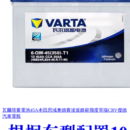
瓦爾塔蓄電池45A本田思域奧德賽淩派鋒範飛度哥瑞CRV傑德
汽車電瓶