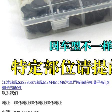
江淮瑞風S2S3S5S7瑞風M3M4M5M6汽車門板保險杠葉子板頂
棚卡扣配件
联系我们
地址：聯係地址聯係地址聯係地址