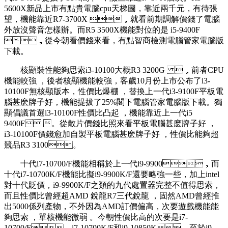
5600X新品上市有點貴電腦cpu天梯圖，靠近兩千元，有待張
望，機能靠近R7-3700X ，就看前期調解價錢了電腦
外放沒聲音怎樣辦。而R5 3500X機能對位的是 i5-9400F
，從今朝看價錢來看，有點智商檢測電腦管家電腦版
下載 。
核顯裝性能夠思索i3-10100大概R3 3200G ，前者CPU
機能較強 ，後者核顯機能較強，客歲10月份上市公布了i3-
10100F無核顯版本 ，性價比爆棚 ，替換上一代i3-9100F平板電
腦甚麽牌子好，機能提拔了25%閣下電腦管家電腦版下載。獨
顯倡議首選i3-10100F性價比凸起 ，機能靠近上一代i5
9400F 。從散片價錢比照來看平板電腦甚麽牌子好 ，
i3-10100F價錢愈加自製平板電腦甚麽牌子好 ，性價比能夠超
競品R3 3100。
十代i7-10700/F機能相稱於上一代i9-9900，而
十代i7-10700K/F機能比擬i9-9900K/F還要略強一些 ，加上intel
對十代貶價，i9-9900K/F之類的九代處置器完整不值得思索，
而且性價比曾經超AMD 銳龍R7三代銳龍 ，固然AMD曾經推
出5000係列產物，不外因為AMD訂價偏高，次要遊戲機能能
夠思索 ，單核機能微弱 。今朝性價比高的次要是i7-
10700/F、i7-10700K/F和i9-10850K ，至於i9-