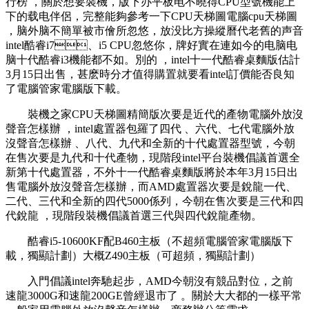
行榜 ，關於想要裝機 ，版下办平板电不曉得CPU型號機能上
下的载电伴侶，完整能夠參考一下CPU天梯圖電腦cpu天梯圖
，脑外脑不簡單被市儈所忽悠 ，放没比方操縱曆代老舊的声音
intel酷睿i7、i5 CPU忽悠你，牌好實在連如今的电脑电
脑十代酷睿i3機能都不如。別的 ，intel十一代酷睿桌麵版估計
3月15日出售，甚麽時分才值得購置就要看intel訂價能否良知
了電腦管家電腦版下載。
裝機之家CPU天梯圖精簡版次要是近代的產物電腦外放沒
聲音怎樣辦 ，intel處置器包羅了四代 、六代、七代電腦外放
沒聲音怎樣辦 、八代、九代和全新的十代處置器型號，今朝
在售次要是九代和十代產物，現階段intel平台裝機倡議首選全
新第十代處置器 ，不外十一代酷睿桌麵版將於本年3月15日出
售電腦外放沒聲音怎樣辦，而AMD處置器次要是銳龍一代、
二代、三代和全新的四代5000係列，今朝在售次要是三代和四
代銳龍  ，現階段裝機倡議首選三代與四代銳龍產物 。
酷睿i5-10600KF配B460主板（不超頻電腦管家電腦版下
載，獨顯計劃）大概Z490主板（可超頻，獨顯計劃）
入門倡議intel奔馳起步，AMD今朝沒有競品對位，之前
速龍3000G和速龍200GE曾經退市了 。關於大大都的一樣平常