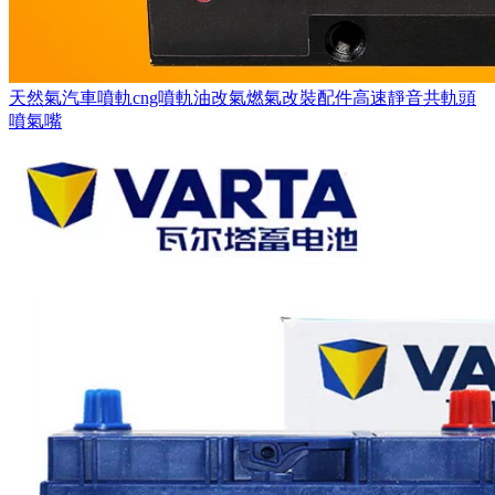
天然氣汽車噴軌cng噴軌油改氣燃氣改裝配件高速靜音共軌頭
噴氣嘴