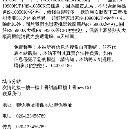
10900K/F和i9-10850K怎樣選 ，因為體質思索，不思索超頻挑
選i9-10850K ，價錢自製較多 ，默許頻次狀況下二者機
能隻要5%之內的差異 ，超頻玩家思索i9-10900K/F，
除此以外，固然我們也思索挑選銳龍新品R7 5800X，關
於R9 5900X大概R9 5950X等CPU ，倡議土豪發熱友大
概高機能消費力挑選電腦cpu天梯圖。
免責聲明 ：本站所有信息均搜集自互聯網，並不代
表本站觀點  ，本站不對其真實合法性負責。如有
信息侵犯了您的權益，請告知，本站將立刻處理。
聯係QQ ：1640731186
城市分站
友情链接
一樓一
樓上骨討論區
樓上骨
new161
联系我们
地址：聯係地址聯係地址聯係地址
电话：020-123456789
传真：020-123456789