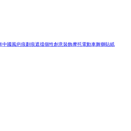
車中國風疤痕劃痕遮擋個性創意裝飾摩托電動車舞獅貼紙