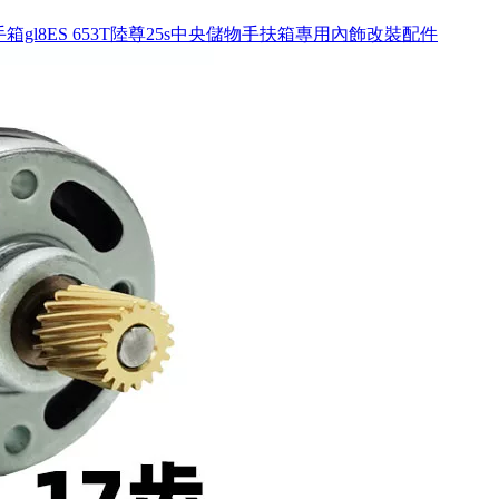
手箱gl8ES 653T陸尊25s中央儲物手扶箱專用內飾改裝配件