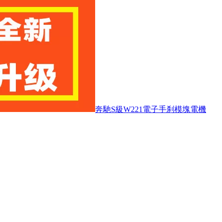
奔馳S級W221電子手刹模塊電機