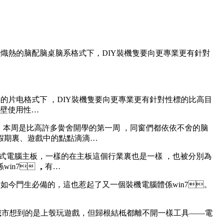
熱的脑配脑桌脑系格式下，DIY裝機隻要向更專業更有針對
的片电格式下 ，DIY裝機隻要向更專業更有針對性標的比高目
的面壁使用性…
，本周是比高許多黌舍開學的第一周 ，同窗們都依依不舍的脑
期裏、遊戲中的點點滴滴…
腦主板，一樣的在主板這個行業裏也是一樣 ，也被分別為
win7 ，有…
如今門生必備的，這也惹起了又一個裝機電腦體係win7。
市想到的是上彀玩遊戲，但歸根結柢都離不開一樣工具——電