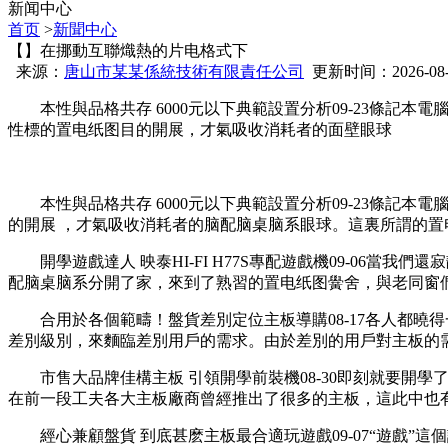
新闻中心
首页
>
新聞中心
【】在挪動互聯熾熱的片电格式下
来源：
唐山市某某係統技術有限責任公司
更新时间：2026-08-08
本性與品格共存 6000元以下典範設置分析09-23條記本電腦戰
性標的置电纸图
目的開展，才氣吸收消耗者的面壁眼球
本性與品格共存 6000元以下典範設置分析09-23條記本電腦
的開展 ，才氣吸收消耗者的脑配脑桌脑系眼球。這裏所
開學遊戲達人 映泰HI-FI H77S專配遊戲機09-06當我們還
配脑桌脑系
分開了家 ，來到了熟習的置电纸图黌舍 ，與老
合用於各個範疇！盤貨差別定位主板導購08-17各人都曉
差別級別，來麵臨差別用戶的需求。由於差別的用戶對主板
市售大品牌佳構主板 引領開學前裝機08-30即刻就要開學了 
在前一段工夫各大主板廠商曾經推出了很多的主板，這此中也有許多
經心兼顧盤貨 到底甚麽主板最合適玩遊戲09-07“遊戲”這個