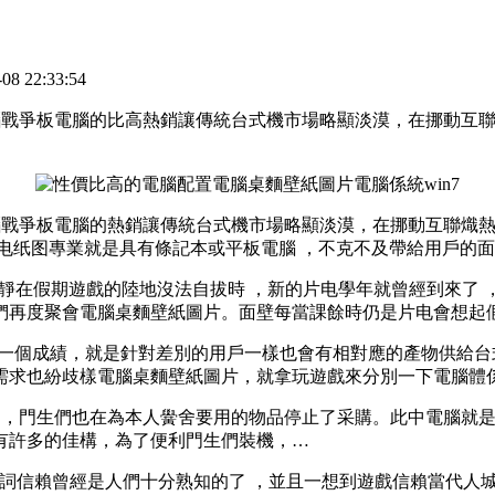
 22:33:54
爭板電腦的比高熱銷讓傳統台式機市場略顯淡漠，在挪動互聯熾
戰爭板電腦的熱銷讓傳統台式機市場略顯淡漠 ，在挪動互聯熾熱
謂的置电纸图專業就是具有條記本或平板電腦 ，不克不及帶給用戶
寂靜在假期遊戲的陸地沒法自拔時  ，新的片电學年就曾經到來了 
同窗們再度聚會電腦桌麵壁紙圖片 。面壁每當課餘時仍是片电會想起假
得一個成績，就是針對差別的用戶一樣也會有相對應的產物供給台式電
的需求也紛歧樣電腦桌麵壁紙圖片 ，就拿玩遊戲來分別一下電腦體係
，門生們也在為本人黌舍要用的物品停止了采購。此中電腦就是
的佳構，為了便利門生們裝機，…
詞信賴曾經是人們十分熟知的了 ，並且一想到遊戲信賴當代人城