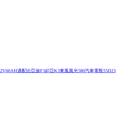
2V60AH適配比亞迪F3起亞K3東風風光580汽車電瓶55D23