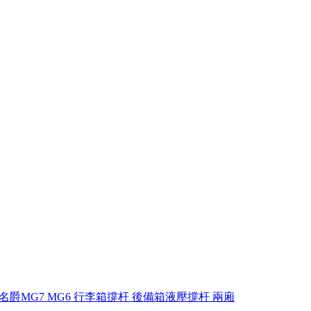
0 名爵MG7 MG6 行李箱撐杆 後備箱液壓撐杆 兩廂