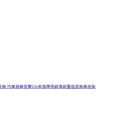
音炮 汽車座椅音響12v有源專用超薄超重低音炮車改裝