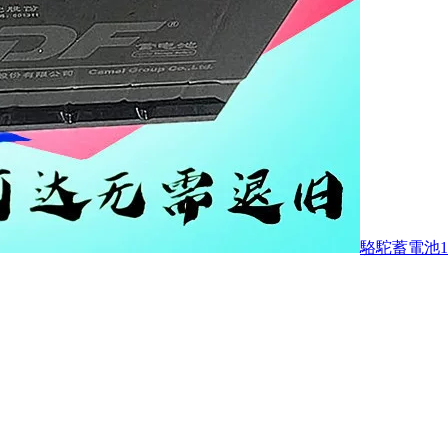
駱駝蓄電池1