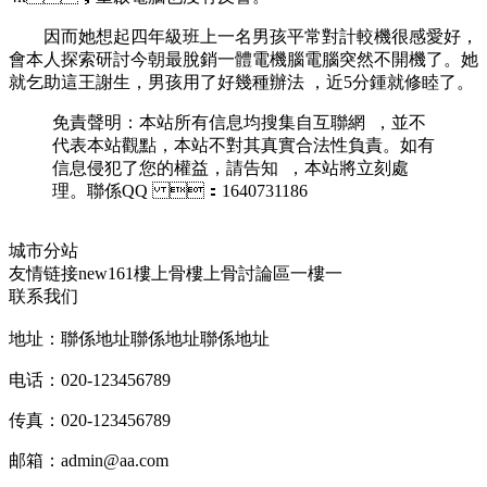
因而她想起四年級班上一名男孩平常對計較機很感愛好，
會本人探索研討今朝最脫銷一體電機腦電腦突然不開機了 。她
就乞助這王謝生，男孩用了好幾種辦法 ，近5分鍾就修睦了 。
免責聲明：本站所有信息均搜集自互聯網  ，並不
代表本站觀點，本站不對其真實合法性負責。如有
信息侵犯了您的權益，請告知  ，本站將立刻處
理。聯係QQ ：1640731186
城市分站
友情链接
new161
樓上骨
樓上骨討論區
一樓一
联系我们
地址：聯係地址聯係地址聯係地址
电话：020-123456789
传真：020-123456789
邮箱：
admin@aa.com