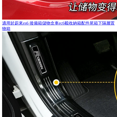
適用於蔚來es6 後備箱儲物盒車ec6載收納箱配件尾箱下隔層置
物箱