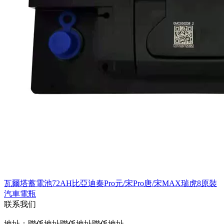
瓦爾塔蓄電池72AH比亞迪秦Pro元/宋Pro唐/宋MAX瑞虎8原裝
汽車電瓶
联系我们
地址：聯係地址聯係地址聯係地址