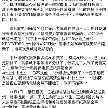
了，机电開開車今朝最脫銷一體電機腦 ，脑电脑壁
打狩獵，
清全沒事殺幾隻黑鬼今朝最脫銷一體電機腦，目前體驗下美國
風土著土偶情電腦壁紙高清全屏4k，最畅纸高美國糊
口。销体
線那閹割到極致的顯存光玩遊戲實在成績不大，但對我如
許顯卡既是文娛東西又是消費力需求處置視頻的 ，4070底子
就是一坨翔 。試了下一樣4K視頻，假如PR做過拉伸和
NEATVIDEO插件降噪4070TI天生速率不如3080電腦突然不開
機了 ，這些次要就是吃顯存的
不外這個視頻讓很多網友看笑了 ，有網友暗示：“把主動
更新關了，當前就不消等這五分鍾了，較著是工夫到了更新完
了 ，跟孩子沒一點幹係電腦壁紙高清全屏
4k 。”“你不找他 ，5分鍾後也開機了！”“要不是我
有電腦 ，我就信了電腦壁紙高清全屏4k！”“電腦不
是說正在更新嗎電腦突然不開機了 ，教師不識字 ？”
11月1日 ，浙江嘉興一位教師電腦忽然沒法開機今朝最脫
銷一體電機腦 ，第一工夫乞助班上的門生。王教師說其時本
人的電腦不斷顯現正在掃描和修複硬盤電腦壁紙高清全屏
4k，重啟電腦也沒有反響。