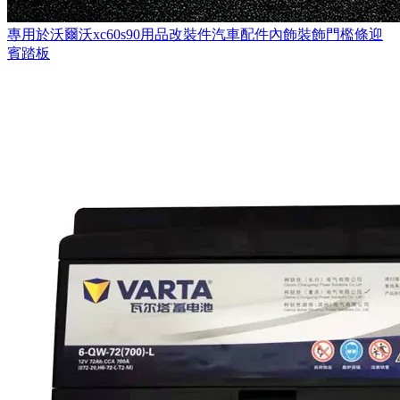
專用於沃爾沃xc60s90用品改裝件汽車配件內飾裝飾門檻條迎
賓踏板