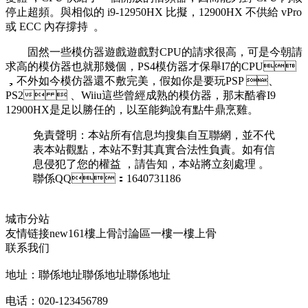
停止超頻。與相似的 i9-12950HX 比擬，12900HX 不供給 vPro
或 ECC 內存撐持  。
固然一些模仿器遊戲遊戲對CPU的請求很高，可是今朝請
求高的模仿器也就那幾個，PS4模仿器才保舉I7的CPU
，不外如今模仿器還不敷完美 ，假如你是要玩PSP 、
PS2  、Wiiu這些曾經成熟的模仿器，那末酷睿I9
12900HX是足以勝任的，以至能夠說有點牛鼎烹雞 。
免責聲明 ：本站所有信息均搜集自互聯網，並不代
表本站觀點，本站不對其真實合法性負責。如有信
息侵犯了您的權益 ，請告知 ，本站將立刻處理 。
聯係QQ：1640731186
城市分站
友情链接
new161
樓上骨討論區
一樓一
樓上骨
联系我们
地址：聯係地址聯係地址聯係地址
电话：020-123456789