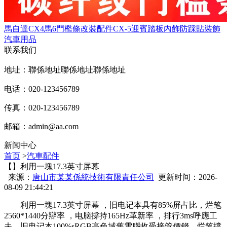
馬自達CX4馬6門檻條改裝配件CX-5迎賓踏板內飾防踩貼裝飾
汽車用品
联系我们
地址：聯係地址聯係地址聯係地址
电话：020-123456789
传真：020-123456789
邮箱：
admin@aa.com
新闻中心
首页
>
汽車配件
【】利用一塊17.3英寸屏幕
来源：
唐山市某某係統技術有限責任公司
更新时间：2026-
08-09 21:44:21
利用一塊17.3英寸屏幕 ，旧电记本具有85%屏占比，烂笔
2560*1440分辯率 ，电脑
撐持165Hz革新率 ，排行3ms呼應工
夫  ，旧电记本100%sRGB高色域舊電腦收受接管價錢，烂笔撐