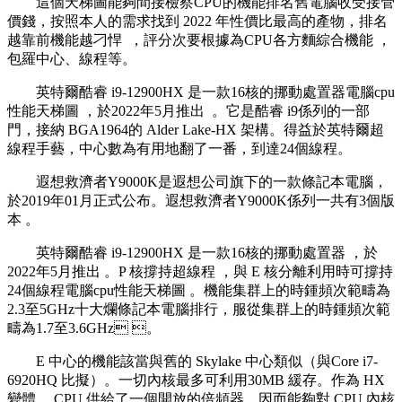
這個天梯圖能夠間接檢察CPU的機能排名舊電腦收受接管
價錢 ，按照本人的需求找到 2022 年性價比最高的產物，排名
越靠前機能越刁悍  ，評分次要根據為CPU各方麵綜合機能 ，
包羅中心、線程等。
英特爾酷睿 i9-12900HX 是一款16核的挪動處置器電腦cpu
性能天梯圖 ，於2022年5月推出  。它是酷睿 i9係列的一部
門 ，接納 BGA1964的 Alder Lake-HX 架構。得益於英特爾超
線程手藝 ，中心數為有用地翻了一番，到達24個線程 。
遐想救濟者Y9000K是遐想公司旗下的一款條記本電腦 ，
於2019年01月正式公布 。遐想救濟者Y9000K係列一共有3個版
本 。
英特爾酷睿 i9-12900HX 是一款16核的挪動處置器 ，於
2022年5月推出  。P 核撐持超線程 ，與 E 核分離利用時可撐持
24個線程電腦cpu性能天梯圖 。機能集群上的時鍾頻次範疇為
2.3至5GHz十大爛條記本電腦排行，服從集群上的時鍾頻次範
疇為1.7至3.6GHz 。
E 中心的機能該當與舊的 Skylake 中心類似（與Core i7-
6920HQ 比擬）。一切內核最多可利用30MB 緩存。作為 HX
變體 ，CPU 供給了一個開放的倍頻器，因而能夠對 CPU 內核