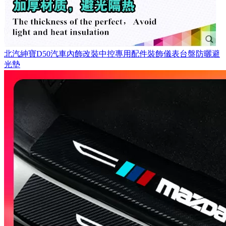
北汽紳寶D50汽車內飾改裝中控專用配件裝飾儀表台盤防曬避
光墊