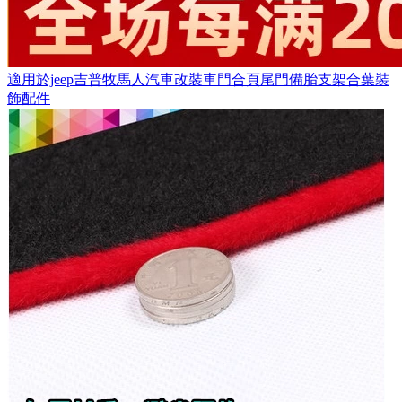
適用於jeep吉普牧馬人汽車改裝車門合頁尾門備胎支架合葉裝
飾配件