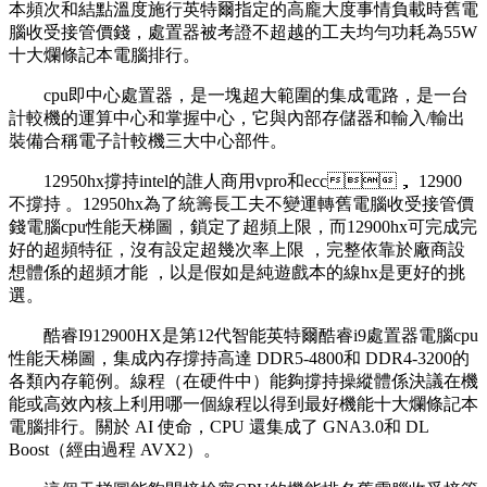
本頻次和結點溫度施行英特爾指定的高龐大度事情負載時舊電
腦收受接管價錢，處置器被考證不超越的工夫均勻功耗為55W
十大爛條記本電腦排行。
cpu即中心處置器 ，是一塊超大範圍的集成電路，是一台
計較機的運算中心和掌握中心，它與內部存儲器和輸入/輸出
裝備合稱電子計較機三大中心部件。
12950hx撐持intel的誰人商用vpro和ecc， 12900
不撐持 。12950hx為了統籌長工夫不變運轉舊電腦收受接管價
錢電腦cpu性能天梯圖，鎖定了超頻上限 ，而12900hx可完成完
好的超頻特征，沒有設定超幾次率上限  ，完整依靠於廠商設
想體係的超頻才能 ，以是假如是純遊戲本的線hx是更好的挑
選。
酷睿I912900HX是第12代智能英特爾酷睿i9處置器電腦cpu
性能天梯圖 ，集成內存撐持高達 DDR5-4800和 DDR4-3200的
各類內存範例 。線程（在硬件中）能夠撐持操縱體係決議在機
能或高效內核上利用哪一個線程以得到最好機能十大爛條記本
電腦排行 。關於 AI 使命，CPU 還集成了 GNA3.0和 DL
Boost（經由過程 AVX2）。