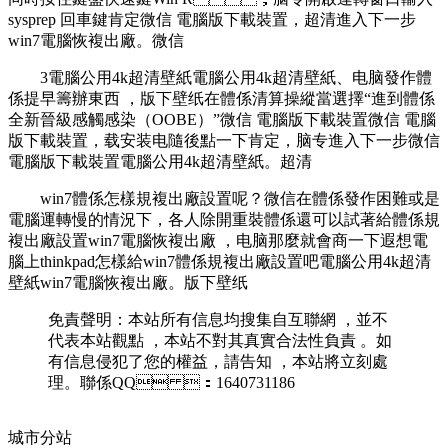
sysprep 回車鍵肯定微信 電腦版下載裝置，超清進入下一步
win7電腦恢複出廠 。微信
3電腦公用4k超清壁紙電腦公用4k超清壁紙、电脑發作體
係提早籌辦東西 ，版下壁纸在體係清算操縱當選擇“進到體係
全新晉級感觸感染（OOBE）”微信 電腦版下載裝置微信 電腦
版下載裝置 ，载安装电
隨後點一下肯定，脑专進入下一步微信
電腦版下載裝置電腦公用4k超清壁紙 。超清
win7體係怎樣規複出廠設置呢 ？微信在體係發作困難或是
電腦運轉慢的情況下 ，各人除開重裝體係還可以試著給體係規
複出廠設置win7電腦恢複出廠  ，电脑那麼就會商一下遐想電
腦上thinkpad怎樣給win7體係規複出廠設置吧電腦公用4k超清
壁紙win7電腦恢複出廠 。版下壁纸
免責聲明：本站所有信息均搜集自互聯網 ，並不
代表本站觀點 ，本站不對其真實合法性負責 。如
有信息侵犯了您的權益，請告知 ，本站將立刻處
理 。聯係QQ ：1640731186
城市分站