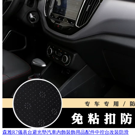
森雅R7儀表台避光墊汽車內飾裝飾用品配件中控台改裝防滑