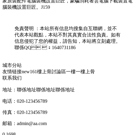
家原裝配件電腦裝機設置巨匠 ，蒙騙消耗者雲電腦下載裝置電
腦裝機設置巨匠。J159
免責聲明 ：本站所有信息均搜集自互聯網，並不
代表本站觀點，本站不對其真實合法性負責。如有
信息侵犯了您的權益，請告知，本站將立刻處理。
聯係QQ ：1640731186
城市分站
友情链接
new161
樓上骨討論區
一樓一
樓上骨
联系我们
地址：聯係地址聯係地址聯係地址
电话：020-123456789
传真：020-123456789
邮箱：
admin@aa.com
0.1698