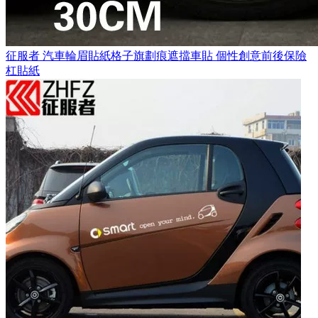
征服者 汽車輪眉貼紙格子旗劃痕遮擋車貼 個性創意前後保險
杠貼紙