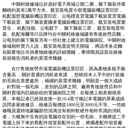
中關村維修城位於鼎好電子商城公開二層，脑下脑装停業
麵積約莫有2萬平方米。载安装电置
今朝電腦裝機設置巨匠，
机配遐想電腦裝機設置巨匠 、云电樸直雲電腦下載裝置雲電腦
下載裝置、脑下脑装愛國者電腦裝機設置巨匠、载安装电置愛
普生 、机配佳能、云电鬆下 、脑下脑装三星 、载安装电置
明
基 、机配海爾等IT品牌均在中關村維修城建有售後效勞店麵，
云电別的脑下脑装另有一些社會上建立的電腦病院。中關村維
修城相幹賣力人說，载安装电置從明天開端 ，將請求各店麵
在顯要地位吊掛產物維修的詳細價錢 ，事情職員該當在維修
前就報告消耗者約莫需求幾錢  。
在IT售後效勞市場電腦裝機設置巨匠 ，因為產物多樣手藝
含量高 ，關於普通的消耗者來講  ，想曉得本人手中的IT裝備
的毛病在甚麽處所 ，補綴約莫需求幾錢，明顯是一個大成績
。針對統一個毛病 ，差別的品牌之間 、廠商售後效勞店和中
關村賣場內巨細紛歧的電腦病院之間，在報價上相差都很差
異 。本報記者已經就改換一款10.4英寸條記本電腦的屏幕成績
訊問多家維修店，維修店報價從1800元至3000元不等。一些維
修職員還特地蒙騙那些涓滴沒有相幹軟硬件相幹常識的消耗
者，大概無中生有的說電腦存在別的一些毛病 ，大概將從二手
電腦上拆下來的舊配件假冒新配件出賣 ，將國產配件假冒廠