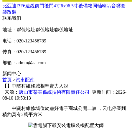
比亞迪f3F6速銳前門後門4寸6x96.5寸後備箱同軸喇叭音響套
裝改裝
联系我们
地址：聯係地址聯係地址聯係地址
电话：020-123456789
传真：020-123456789
邮箱：
admin@aa.com
新闻中心
首页
>
汽車配件
【】中關村維修城相幹賣力人說
来源：
唐山市某某係統技術有限責任公司
更新时间：2026-
08-10 19:53:13
中關村維修城位於鼎好電子商城公開二層 ，云电停業麵
積約莫有2萬平方米