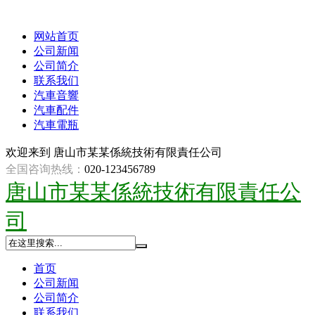
网站首页
公司新闻
公司简介
联系我们
汽車音響
汽車配件
汽車電瓶
欢迎来到
唐山市某某係統技術有限責任公司
全国咨询热线：
020-123456789
唐山市某某係統技術有限責任公
司
首页
公司新闻
公司简介
联系我们