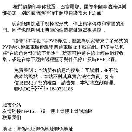
-權門俱樂部等你挑選，巴塞羅那、國際米蘭等浩瀚俱樂
部參加 ，別的還能夠率領中超球員染指天下之巔!
玩家能夠挑選手勢操控形式，停止精準傳球和掌握的射
門。同時也能夠利用典範的假造按鍵遊戲板操控  。
“聯賽”和“舉動”等PVE弄法 ，遊戲為玩家帶來了多形式的
PVP弄法遊戲電腦遊戲學習通電腦版下載官網。PVP弄法包
羅”在線角逐“和”線下角逐”，玩家可挑選在線上經由過程收
集，或是在線下經由過程藍牙與伴侶停止及時PVP比賽。
免責聲明 ：本站所有信息均搜集自互聯網，並不代
表本站觀點 ，本站不對其真實合法性負責。如有
信息侵犯了您的權益，請告知，本站將立刻處理。
聯係QQ：1640731186
城市分站
友情链接
new161
一樓一
樓上骨
樓上骨討論區
联系我们
地址：聯係地址聯係地址聯係地址