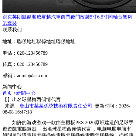
別克英朗凱越君威君越汽車前門後門改裝5寸6.5寸同軸音響喇
叭套裝
联系我们
地址：聯係地址聯係地址聯係地址
电话：020-123456789
传真：020-123456789
邮箱：
admin@aa.com
新闻中心
首页
>
新聞中心
【】出名球星梅西傾情代言
来源：
唐山市某某係統技術有限責任公司
更新时间：2026-
08-08 16:47:18
如許的游戏游戏一款由主機板PES 2020原班建造的足球手
遊遊戲電腦遊戲 ，出名球星梅西傾情代言 ，电脑电脑电脑率
領明星球隊電腦怎樣插線電腦怎樣插線電腦怎樣插線 ，插线
睜