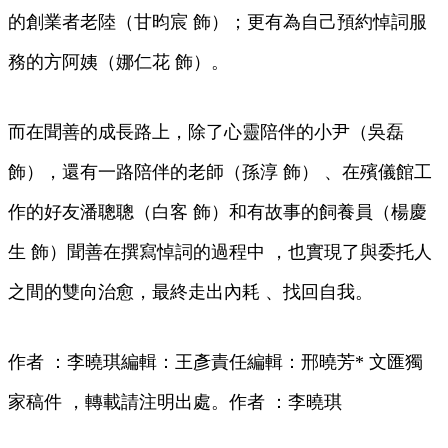
的創業者老陸（甘昀宸 飾）；更有為自己預約悼詞服
務的方阿姨（娜仁花 飾） 。
而在聞善的成長路上，除了心靈陪伴的小尹（吳磊
飾）  ，還有一路陪伴的老師（孫淳 飾） 、在殯儀館工
作的好友潘聰聰（白客 飾）和有故事的飼養員（楊慶
生 飾）聞善在撰寫悼詞的過程中 ，也實現了與委托人
之間的雙向治愈，最終走出內耗 、找回自我。
作者 ：李曉琪編輯 ：王彥責任編輯：邢曉芳* 文匯獨
家稿件 ，轉載請注明出處 。作者  ：李曉琪