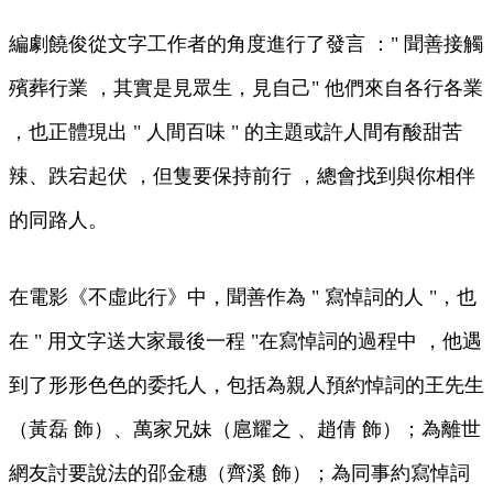
編劇饒俊從文字工作者的角度進行了發言 ：" 聞善接觸
殯葬行業 ，其實是見眾生，見自己" 他們來自各行各業
，也正體現出 " 人間百味 " 的主題或許人間有酸甜苦
辣、跌宕起伏  ，但隻要保持前行 ，總會找到與你相伴
的同路人 。
在電影《不虛此行》中，聞善作為 " 寫悼詞的人 "，也
在 " 用文字送大家最後一程 "在寫悼詞的過程中 ，他遇
到了形形色色的委托人，包括為親人預約悼詞的王先生
（黃磊 飾）、萬家兄妹（扈耀之 、趙倩 飾）；為離世
網友討要說法的邵金穗（齊溪 飾）；為同事約寫悼詞