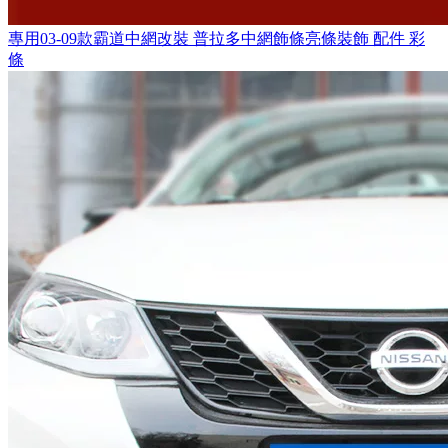
專用03-09款霸道中網改裝 普拉多中網飾條亮條裝飾 配件 彩
條