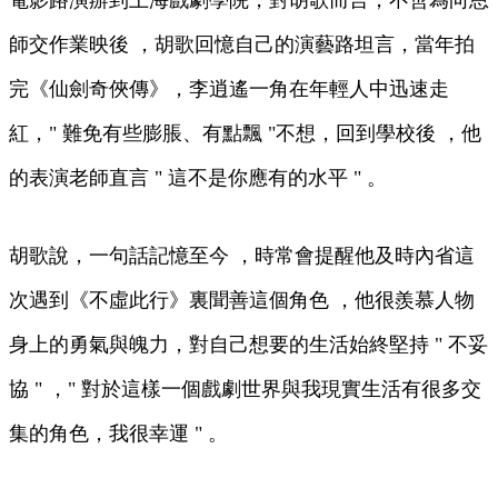
電影路演辦到上海戲劇學院 ，對胡歌而言，不啻為向恩
師交作業映後 ，胡歌回憶自己的演藝路坦言，當年拍
完《仙劍奇俠傳》，李逍遙一角在年輕人中迅速走
紅，" 難免有些膨脹、有點飄 "不想，回到學校後 ，他
的表演老師直言 " 這不是你應有的水平 " 。
胡歌說，一句話記憶至今 ，時常會提醒他及時內省這
次遇到《不虛此行》裏聞善這個角色 ，他很羨慕人物
身上的勇氣與魄力，對自己想要的生活始終堅持 " 不妥
協 " ，" 對於這樣一個戲劇世界與我現實生活有很多交
集的角色 ，我很幸運 " 。