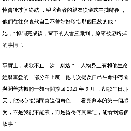
悼會後才算終結 ，望著逝者的親友從儀式中抽離後  ，
他們往往會哀歎自己不曾好好珍惜那個已故的他 /
她，" 悼詞完成後，留下的人會意識到，原來被忽略掉
的事情 "。
事實上，胡歌不止一次 " 劇透 " ，人物身上有和他生命
經曆重疊的一部分在上戲，他再次提及自己生命中有著
與聞善共振的一麵時間撥回 2021 年 9 月 ，胡歌生日那
天，他決心接演聞善這個角色 ，" 看完劇本的第一個感
受 ，不是我能不能演 ，而是覺得何其幸運，能看到這個
故事 "。