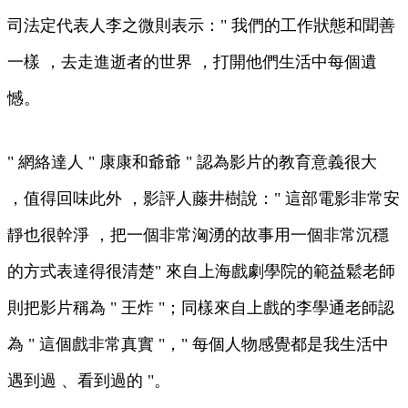
司法定代表人李之微則表示：" 我們的工作狀態和聞善
一樣 ，去走進逝者的世界  ，打開他們生活中每個遺
憾。
" 網絡達人 " 康康和爺爺 " 認為影片的教育意義很大 
，值得回味此外 ，影評人藤井樹說：" 這部電影非常安
靜也很幹淨 ，把一個非常洶湧的故事用一個非常沉穩
的方式表達得很清楚" 來自上海戲劇學院的範益鬆老師
則把影片稱為 " 王炸 "；同樣來自上戲的李學通老師認
為 " 這個戲非常真實 "，" 每個人物感覺都是我生活中
遇到過 、看到過的 "。