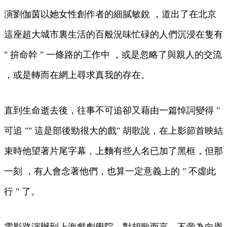
演劉伽茵以她女性創作者的細膩敏銳 ，道出了在北京
這座超大城市裏生活的百般況味忙碌的人們沉浸在隻有
" 拚命幹 " 一條路的工作中 ，或是忽略了與親人的交流
，或是轉而在網上尋求真我的存在。
直到生命逝去後，往事不可追卻又藉由一篇悼詞變得 "
可追 "" 這是部後勁很大的戲" 胡歌說，在上影節首映結
束時他望著片尾字幕，上麵有些人名已加了黑框，但那
一刻 ，有人會念著他們，也算一定意義上的 " 不虛此
行 " 了。