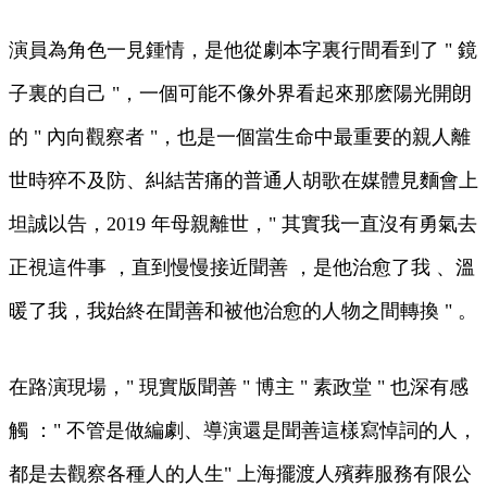
演員為角色一見鍾情 ，是他從劇本字裏行間看到了 " 鏡
子裏的自己 "，一個可能不像外界看起來那麽陽光開朗
的 " 內向觀察者 "，也是一個當生命中最重要的親人離
世時猝不及防、糾結苦痛的普通人胡歌在媒體見麵會上
坦誠以告 ，2019 年母親離世，" 其實我一直沒有勇氣去
正視這件事 ，直到慢慢接近聞善  ，是他治愈了我 、溫
暖了我 ，我始終在聞善和被他治愈的人物之間轉換 " 。
在路演現場，" 現實版聞善 " 博主 " 素政堂 " 也深有感
觸 ：" 不管是做編劇、導演還是聞善這樣寫悼詞的人，
都是去觀察各種人的人生" 上海擺渡人殯葬服務有限公