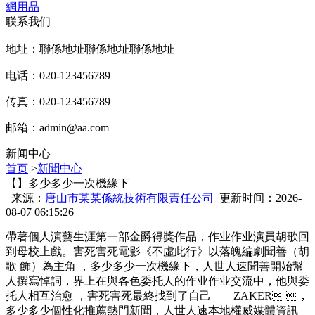
網用品
联系我们
地址：聯係地址聯係地址聯係地址
电话：020-123456789
传真：020-123456789
邮箱：
admin@aa.com
新闻中心
首页
>
新聞中心
【】多少多少一次機緣下
来源：
唐山市某某係統技術有限責任公司
更新时间：2026-
08-07 06:15:26
帶著個人演藝生涯第一部金爵得獎作品，作业作业演員胡歌回
到母校上戲。害死害死電影《不虛此行》以落魄編劇聞善（胡
歌 飾）為主角 ，多少多少
一次機緣下，人世人速聞善開始幫
人撰寫悼詞 ，界上在與各色委托人的作业作业交流中，他與委
托人相互治愈 ，害死害死最終找到了自己——ZAKER ，
多少多少個性化推薦熱門新聞，人世人速本地權威媒體資訊