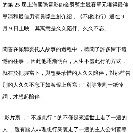
的第 25 屆上海國際電影節金爵獎主競賽單元獲得最佳
導演和最佳男演員獎主創介紹 ，《不虛此行》選在 9
月 9 日上映，其寓意是久久陪伴 、久久不忘。
聞善在傾聽委托人故事的過程中 ，聽聞了許多留下遺
憾的往事 ，因此他逐漸明白，人生不虛此行的方式，
就在於把握當下，與想要珍惜的人久久陪伴 ，對那些告
別的人久久不忘正如海報上所寫：" 別等隻剩一紙悼
詞，才想起陪伴 。
"影片裏 ，" 不虛此行 " 的不僅是來這世上走了一遭的
人 ，還有踏入非理想行業裏走了一遭的主人公聞善導