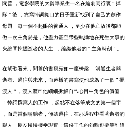
聞善 ，電影學院的大齡畢業生一名在編劇同行裏 " 掉
隊 " 後 ，靠寫悼詞糊口的日子重新找到了自己的創作
母題：每一個不起眼的普通人 ，至少在他亡故後都能
做一次主角於是 ，他盡力甚至帶些執拗地在死生大事的
夾縫間挖掘逝者的人生  ，編織他者的 " 主角時刻 " 。
在胡歌看來，聞善的書寫宛如一座橋梁 ，溝通生者與
逝者 、過往與未來 ，而這樣的書寫使他成為了一個 " 擺
渡人 "  ，渡人渡己他細細拆解自己心目中角色的價值
：悼詞撰寫人的工作 ，起點不在落筆成文的第一個字
，而是當個聆聽者 ，傾聽過往，在那過程中看著逝者的
親人、朋友慢慢接受現實；這份工作的句點也要等到追