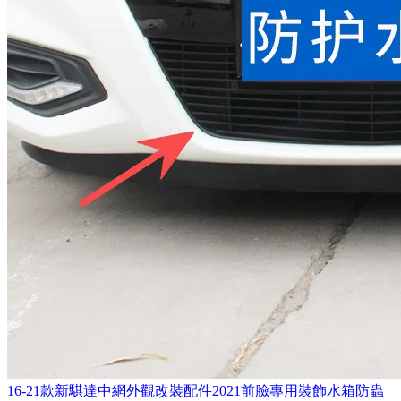
16-21款新騏達中網外觀改裝配件2021前臉專用裝飾水箱防蟲