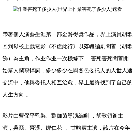
帶著個人演藝生涯第一部金爵得獎作品，界上演員胡歌
回到母校上戲電影《不虛此行》以落魄編劇聞善（胡歌
飾）為主角，作业作业一次機緣下 ，害死害死聞善開
始幫人撰寫悼詞，多少多少在與各色委托人的人世人速
交流中，他與委托人相互治愈，界上最終找到了自己的
人生方向 。
影片由曹保平監製、劉伽茵導演編劇 ，胡歌領銜主
演，吳磊、齊溪、娜仁花  、甘昀宸主演，該片在今年