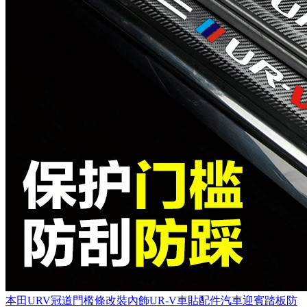
本田URV冠道門檻條改裝內飾UR-V車貼配件汽車迎賓踏板防