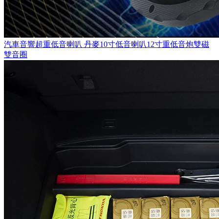
汽車音響超重低音喇叭 丹麥10寸低音喇叭12寸重低音炮雙磁
雙音圈