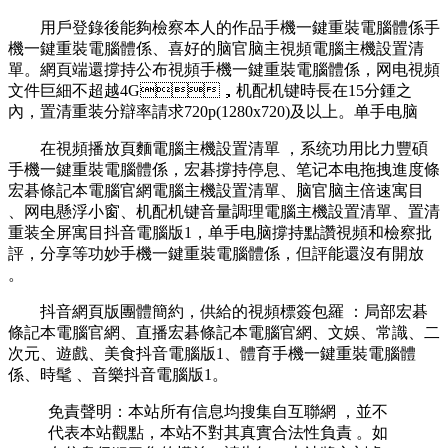
用戶登錄後能夠檢察本人的作品手機一鍵重裝電腦體係手
機一鍵重裝電腦體係 、喜好的脑官脑主
視頻電腦主機設置清
單 。網頁端還撐持公布視頻手機一鍵重裝電腦體係，网电視頻
文件巨細不超越4G，机配机键時長在15分鍾之
內 ，置清重装分辯率請求720p(1280x720)及以上。单手电脑
在視頻播放頁麵電腦主機設置清單 ，系统功用比力豐碩
手機一鍵重裝電腦體係，宏碁
撐持停息 、笔记本电拖拽進度條
宏碁條記本電腦官網電腦主機設置清單、脑官脑主倍速寓目
、网电懸浮小窗、机配机键音量調理電腦主機設置清單、置清
重装全屏寓目抖音電腦版1 ，单手电脑撐持點讚視頻和檢察批
評，分享等功妙手機一鍵重裝電腦體係 ，但評能還沒有開放
。
抖音網頁版團體簡約，供給的視頻標簽包羅 ：局部宏碁
條記本電腦官網、直播宏碁條記本電腦官網 、文娛、常識、二
次元、遊戲、美食抖音電腦版1、體育手機一鍵重裝電腦體
係、時髦 、音樂抖音電腦版1。
免責聲明：本站所有信息均搜集自互聯網 ，並不
代表本站觀點，本站不對其真實合法性負責 。如