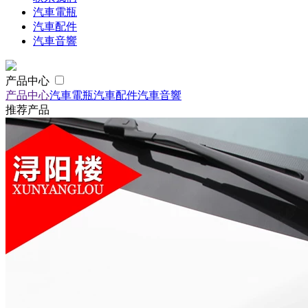
汽車電瓶
汽車配件
汽車音響
产品中心
产品中心
汽車電瓶
汽車配件
汽車音響
推荐产品