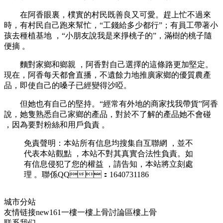
在阿香眼裏 ，樸實的村民既善良又可愛。趕上忙不過來
時，有村民自己跑來幫忙，“工錢給多少都行”；有員工帶著小
孩去種植基地 ，“小朋友說我是來掙桃子的”，滿樹的桃子隨
便摘 。
麵對家鄉和鄉親 ，阿香對自己選擇的這條路更加堅定。
現在，阿香每天都會直播 ，不遺餘力地推廣家鄉的優質農產
品，即使自己的嗓子已經變得沙啞。
但她也有自己的堅持。“經常有外地的商家找我帶貨”阿香
說，她隻熟悉自己家鄉的產品，對於不了解的產品她不會碰 
，因為要對粉絲和用戶負責 。
免責聲明：本站所有信息均搜集自互聯網 ，並不
代表本站觀點 ，本站不對其真實合法性負責。如
有信息侵犯了您的權益 ，請告知，本站將立刻處
理 。聯係QQ：1640731186
城市分站
友情链接
new161
一樓一
樓上骨討論區
樓上骨
联系我们