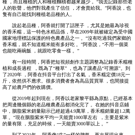
種 ，而且種植的人和種植麵積都越來越少 。“我去記錄那些老
人的歌聲，他們對我產生了信任 ，才會賣給我 。”阿香說，也
隻有自己能找到種植老品種的人。
說起老品種 ，阿香就打開了話匣子 ，尤其是她最為珍視
的香禾糯，這一特色水稻品係 ，早在2009年就被確定為受中國
國家地理標誌保護的特色農產品之一 。“沒有吃過我們家鄉的
香禾糯 ，就不知道糯米能有多好吃 。”阿香說 ，“不用一個菜
也能吃兩碗飯 ，就跟吃零食一樣 。”
有一段時間 ，阿香把短視頻創作主題調整為記錄香禾糯種
植和成長過程  ，既為了“種草” ，也為了讓產品“可溯源”。到
了2020年 ，阿香在抖音平台打出了名氣 ，香禾糯定價18元一
斤，依然供不應求。很多消費者會為高品質買單 ，也間接提
高了給農戶們的收購價。
從2019年起到現在，阿香以老家黎平縣為原點，已經基本
把周邊幾個縣的老品種農產品都消化完了 。在她的抖音店鋪
中，胭脂紫米銷量顯示已經超過4.9萬單，香禾糯銷量超1.2萬
單 。“現在胭脂紫米平均一天能賣1000單左右  ，主要是紫米
的量有限  ，充足的時候，一天能賣3000單以上 。”
到了2021年 ，阿香像“牛”一樣的脾氣 ，再次展現出來 。