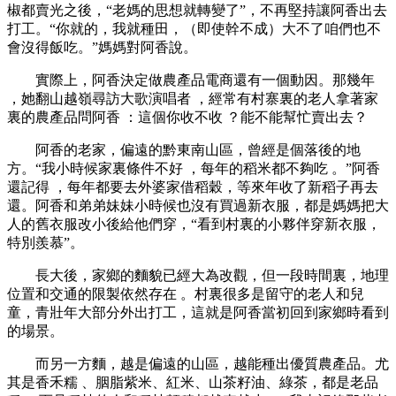
椒都賣光之後，“老媽的思想就轉變了”，不再堅持讓阿香出去
打工 。“你就的，我就種田，（即使幹不成）大不了咱們也不
會沒得飯吃 。”媽媽對阿香說 。
實際上 ，阿香決定做農產品電商還有一個動因。那幾年
，她翻山越嶺尋訪大歌演唱者 ，經常有村寨裏的老人拿著家
裏的農產品問阿香 ：這個你收不收 ？能不能幫忙賣出去？
阿香的老家，偏遠的黔東南山區 ，曾經是個落後的地
方。“我小時候家裏條件不好 ，每年的稻米都不夠吃 。”阿香
還記得 ，每年都要去外婆家借稻穀 ，等來年收了新稻子再去
還。阿香和弟弟妹妹小時候也沒有買過新衣服，都是媽媽把大
人的舊衣服改小後給他們穿，“看到村裏的小夥伴穿新衣服，
特別羨慕”。
長大後，家鄉的麵貌已經大為改觀，但一段時間裏 ，地理
位置和交通的限製依然存在 。村裏很多是留守的老人和兒
童，青壯年大部分外出打工，這就是阿香當初回到家鄉時看到
的場景。
而另一方麵，越是偏遠的山區，越能種出優質農產品。尤
其是香禾糯 、胭脂紫米、紅米 、山茶籽油、綠茶，都是老品