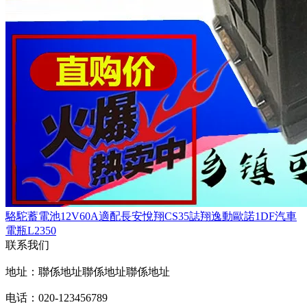
駱駝蓄電池12V60A適配長安悅翔CS35誌翔逸動歐諾1DF汽車
電瓶L2350
联系我们
地址：聯係地址聯係地址聯係地址
电话：020-123456789