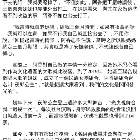
下去的話，我就要廢掉了 。”不僅如此 ，阿香把工廠轉讓後，
三個弟弟妹妹也隻能外出打工。在媽媽看來 ，與其在家做這些
看不到收益的事，阿香不如也出去打工。
“我當時就跟老媽講 ，給我三個月時間，如果有收益的話
，我就可以在家，如果不行我自己就直接出去了 ，不用你
說。”回憶起當時的情景 ，阿香忍不住說，當時之所以跟媽媽
約定三個月期限  ，其實就是為了安撫老媽 ，不想讓她替自己
擔心。
實際上，阿香對自己做的事情十分篤定，因為她不忍心看
到作為文化遺產的大歌就此沒落 。到了2019年，她甚至聯合幾
個唱大歌的姐妹 ，成立了一個民族女團組合。阿香給組合起
名叫“夜郎公主”，“就是想讓大家看到，我們的文化是閃閃發
光的” 。
幾年下來 ，夜郎公主登上過許多大型舞台  ，“光央視舞台
就上過幾十次” 。每次登台演唱，身穿民族服飾的歌者還沒開
口就讓人眼前一亮 ，而當歌聲響起，仿佛把觀眾也帶到了侗
寨 。
如今 ，隻有有演出任務時 ，8名組合成員才會聚在一起。