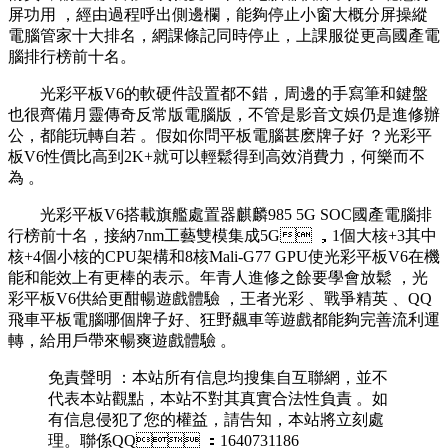
屏功用 ，經由過程呼出側邊欄，能夠停止小窗大概分屏操縱
電腦管家十大排名，網課條記同時停止 ，上課服從更高國產電
腦排行榜前十名。
光彩平板V6的軟硬件設置都不錯，周邊的手寫筆和鍵盤
也很齊備月靈傳奇反常版電腦版，不管是影音文娛仍是進修辦
公，都能玩轉自若 。假如你問平板電腦甚麽牌子好 ？光彩平
板V6性價比高到2K+就可以輕鬆得到高效消費力，何樂而不
為 。
光彩平板V6搭載旗艦處置器麒麟985 5G SOC國產電腦排
行榜前十名，接納7nm工藝雙模集成5G ，1個大核+3其中
核+4個小核的CPU架構和8核Mali-G77 GPU使光彩平板V6在機
能和能效上有更棒的表示。年青人進修之餘要學會放鬆 ，光
彩平板V6供給更酣暢遊戲體驗 ，王者光彩 、戰爭精英 、QQ
飛車平板電腦哪個牌子好、狂野飆車等遊戲都能夠完善流利運
轉，給用戶帶來暢爽遊戲體驗 。
免責聲明 ：本站所有信息均搜集自互聯網，並不
代表本站觀點，本站不對其真實合法性負責 。如
有信息侵犯了您的權益，請告知，本站將立刻處
理 。聯係QQ ：1640731186