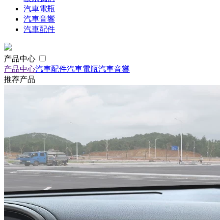
汽車電瓶
汽車音響
汽車配件
产品中心
产品中心
汽車配件
汽車電瓶
汽車音響
推荐产品