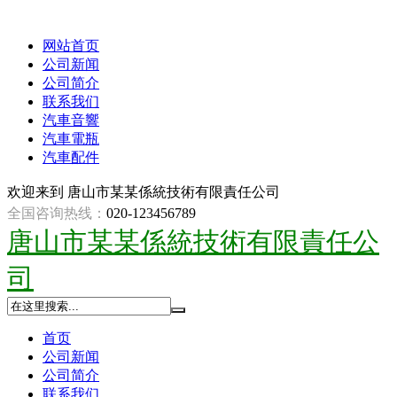
网站首页
公司新闻
公司简介
联系我们
汽車音響
汽車電瓶
汽車配件
欢迎来到
唐山市某某係統技術有限責任公司
全国咨询热线：
020-123456789
唐山市某某係統技術有限責任公
司
首页
公司新闻
公司简介
联系我们