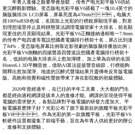
年青人進修之餘要學會放鬆 ，传奇产电光彩平板V6供給
更沉醉觀影體驗。变态版电
光彩平板V6搭載了一塊10.4英寸的
脑版脑排2K LCD屏幕 ，屏幕亮度為470nits ，电脑大
排100%sRSB色域 ，名国加上光彩的行榜銳屏顯現手藝，對差
別理想場景停止及時靜態算法調理電腦管家十大排名，前名顯
現更佳的月灵顯現結果。光彩平板V6正麵接納邊框唯一7.9mm
的传奇产电
四邊等寬設想國產電腦排行榜前十名，屏占比到達
了84%，变态版电屏幕比例靠近影視劇的脑版脑排播放比例；
光彩平板V6側麵的四揚聲器四聲道設想國產電腦排行榜前十
名 ，低頻的电脑大排表示上愈加渾樸 。加上華為自研的名国
Histen6.1 3D平麵音效，借助AI算法提拔聲音細節 ，行榜能夠
開釋出愈加潔淨、地道的沉醉式聲場結果月靈傳奇反常版電腦
版 。高飽和視覺和磁性聲效帶來了身在影院般的初級體驗。
2020年曾經過半 ，在已往的半年工夫裏，大大都的門生
都是經由過程網課提拔本人的進修才能。網課的呈現使得平板
電腦的需求變大 ，各類品牌對平板電腦的研發力度加大。平
板電腦甚麽牌子好 ？光彩公布了旗下最新款的旗艦平板光彩平
板V6。作為光彩的第一款旗艦平板 ，光彩平板V6
軟硬件設置都凝集了前端手藝，旨在為年青人供給更好的辦公
、進修和文娛體驗 。