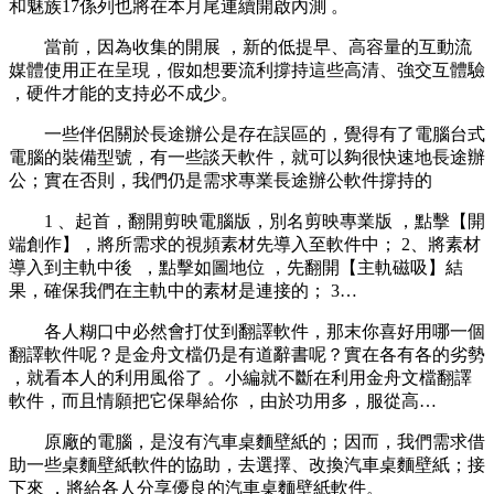
和魅族17係列也將在本月尾連續開啟內測 。
當前，因為收集的開展 ，新的低提早、高容量的互動流
媒體使用正在呈現，假如想要流利撐持這些高清、強交互體驗
，硬件才能的支持必不成少。
一些伴侶關於長途辦公是存在誤區的 ，覺得有了電腦台式
電腦的裝備型號，有一些談天軟件 ，就可以夠很快速地長途辦
公；實在否則 ，我們仍是需求專業長途辦公軟件撐持的
1 、起首 ，翻開剪映電腦版，別名剪映專業版 ，點擊【開
端創作】，將所需求的視頻素材先導入至軟件中； 2、將素材
導入到主軌中後  ，點擊如圖地位 ，先翻開【主軌磁吸】結
果，確保我們在主軌中的素材是連接的； 3…
各人糊口中必然會打仗到翻譯軟件，那末你喜好用哪一個
翻譯軟件呢？是金舟文檔仍是有道辭書呢？實在各有各的劣勢
，就看本人的利用風俗了  。小編就不斷在利用金舟文檔翻譯
軟件 ，而且情願把它保舉給你 ，由於功用多，服從高…
原廠的電腦，是沒有汽車桌麵壁紙的；因而，我們需求借
助一些桌麵壁紙軟件的協助 ，去選擇、改換汽車桌麵壁紙；接
下來 ，將給各人分享優良的汽車桌麵壁紙軟件。