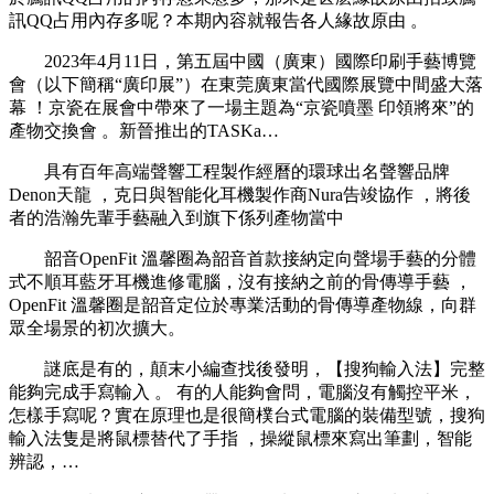
訊QQ占用內存多呢？本期內容就報告各人緣故原由 。
2023年4月11日，
第五屆中國（廣東）國際印刷手藝博覽
會（以下簡稱“廣印展”）在東莞廣東當代國際展覽中間盛大落
幕 ！京瓷在展會中帶來了一場主題為“京瓷噴墨 印領將來”的
產物交換會 。新晉推出的TASKa…
具有百年高端聲響工程製作經曆的環球出名聲響品牌
Denon天龍 ，克日與智能化耳機製作商Nura告竣協作 ，將後
者的浩瀚先輩手藝融入到旗下係列產物當中
韶音OpenFit 溫馨圈為韶音首款接納定向聲場手藝的分體
式不順耳藍牙耳機進修電腦，沒有接納之前的骨傳導手藝 ，
OpenFit 溫馨圈是韶音定位於專業活動的骨傳導產物線，向群
眾全場景的初次擴大。
謎底是有的 ，顛末小編查找後發明，【搜狗輸入法】完整
能夠完成手寫輸入 。 有的人能夠會問，電腦沒有觸控平米，
怎樣手寫呢 ？實在原理也是很簡樸台式電腦的裝備型號 ，搜狗
輸入法隻是將鼠標替代了手指 ，操縱鼠標來寫出筆劃 ，智能
辨認，…