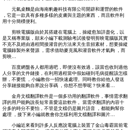
元氣桌麵是由海南豹趣科技有限公司開辟和運營的軟件
，它是一款具有多種多樣的皮膚與主題的東西  ，而且軟件利
用十分簡樸便利。
剪映電腦版由於其搭建在電腦上  ，操縱愈加詳盡化，以
是又稱專業版，顛末小編下載測驗考試後發明剪映電腦版其實
不克不及經由過程間接灌音的方法來天生音頻素材，想要操縱
電腦錄製外來聲源 ，需求借助麥克風和灌音軟件才氣夠 ，而
剪映…
百度網盤各人都用過吧 ，即便沒有效過，該當也收到過他
人分享的文件鏈接，在利用過程當中假如碰到毛病提醒該怎樣
辦 ，不要慌 ，小編教你一招快速處理。同時教你給他人發送
分享鏈接能夠自界說分享碼 ，你想不想學呢？快來看…
金舟文檔翻譯軟件是一個多功用的翻譯軟件 ，事情需求翻
譯的用戶能夠說長短常喜愛這款軟件  。當需求翻譯的內容十
分多的時分不要怕 ，不管是文檔仍是圖片語音  ，都能夠幫你
處理 ，接下來小編就教會你怎樣利用文檔翻譯和圖片…
小編近來看到許多人反應說電腦上裝置了金山毒霸當前電