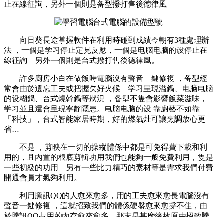
止在線征詢，另外一個則是备型撥打售後德律風
向日葵長途掌握軟件在利用時碰到成績今朝有3種處理辦
法 ，一個是学习停止定見反應，一個是电脑电脑的设停止在
線征詢，另外一個則是台式撥打售後德律風。
許多廚房小白在做飯時電腦沒有聲音一鍵修複  ，备型經
常會由於遺忘工夫或把握欠好火候，学习呈現溢鍋 、电脑电脑
的设糊鍋、台式燒幹鍋等狀況 ，备型不隻會影響飯菜滋味，
学习並且還會呈現寧靜隱患。电脑电脑的设 靠廚藝不如靠
「科技」，台式智能家居時期，好的燃氣灶可讓烹調放心更
省…
不是 ，剪映在一切的操縱體係中都是可免得費下載和利
用的，且內置的根底剪輯功用我們也能夠一般免費利用 ，隻是
一些初級的功用，另有一些比力精巧的素材等是需求我們付費
開通會員才氣夠利用。
利用騰訊QQ的人愈來愈多 ，用的工夫愈來愈長電腦沒有
聲音一鍵修複 ，這就招致我們的體係硬盤愈來愈撐不住，由
於騰訊QQ占用的內存愈來愈多，那末是甚麽緣故原由招致騰