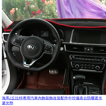
海馬2丘比特專用汽車內飾裝飾改裝配件中控儀表台防曬遮光
避光墊