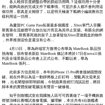
各人曉得百度網盤自帶的群組功用嗎 ？這個功用十分便
利，能夠高效的完成文件下載事情 。可是許多人都不會利用這
個功用，那真是太惋惜了，以是明天極速下載網小編就教你怎
樣利用這一功用 。
為慶賀PC Game Pass拓展最多個國度 ，Xbox掌門人菲爾·
斯賓塞在流媒體平台放出短片而且為其停止宣揚。有眼尖的網
友發明  ，斯賓塞死後的架子上放著疑似Xbox雲遊戲盒的物件
，外界推測這恰是還沒有公布…
4月13日  ，華為終端官方微博公布華為 MateBook 新品預
熱海報，頒布發表新款 MateBook 條記本將於17日在nova11係
列及全場景新品公布會上正式公布 。不斷以來，華為
MateBook 係列…
此前多方信息暗示，本年的iPhone 15 Pro將會接納固態按
鍵。就在外界以為這一動靜將板上釘釘時 ，變亂再次迎來反
轉 ，出名闡發師郭明錤稱，今朝蘋果曾經打消該設想 ，將回
歸本來的實體按鍵電腦沒有聲音一鍵修複 。
知乎別致嚐試室在我國無人區可可西裏做了一場手機旌旗
燈號頂峰比賽嚐試進修電腦。據理解 ，本次共有4台旗艦產