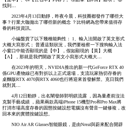
找到…
2023年4月13日動靜，昨夜今晨，科技圈都發作了哪些大
事？行業大咖拋出了哪些新的概念 ？比特網為您帶來值得存
眷的科技資訊。
小編盤貨了以下幾種能夠性 ： 1、輸入法開啟了英文形式
大概大寫形式； 普通這類狀況，我們要檢察一下搜狗輸入法
小窗口中能否顯現的是【中】，假如顯現的【英】大概
【A】，那就是我們開啟了英文小寫形式大概大…
在2023年的明天，NVIDIA推出的新一代GeForce RTX 40
係GPU產物線已有對折以上正式退場 ，支流玩家熱切存眷的
桌麵版RTX 4070與RTX 4060也行將迎來首發解禁 。克日我們
就對其…
4月12日動靜，出名闡發師郭明錤流露 ，因為量產前沒法
克製手藝成績 ，蘋果兩款高端iPhone 15機型Pro和Pro Max將
打消市場高度存眷的固態按鍵設想電腦沒有聲音一鍵修複 ，改
回本來的實體按鍵設想。
NIO Air AR Glasses智能眼鏡，是由Nreal與蔚來配合開辟