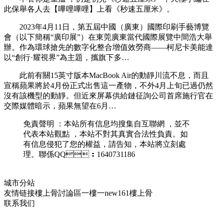
此保舉各人去【嗶哩嗶哩】上看《秒速五厘米》。
2023年4月11日 ，第五屆中國（廣東）國際印刷手藝博覽
會（以下簡稱“廣印展”）在東莞廣東當代國際展覽中間浩大舉
辦。作為環球搶先的數字化整合增值效勞商——柯尼卡美能達
以“創行·耀視界”為主題，攜旗下多…
此前有關15英寸版本MacBook Air的動靜川流不息，而且
宣稱蘋果將於4月份正式出售這一產物，不外4月上旬已過仍然
沒有該機型的動靜。但近來屏幕供給鏈征詢公司首席施行官在
交際媒體暗示，蘋果無望在6月…
免責聲明 ：本站所有信息均搜集自互聯網 ，並不
代表本站觀點 ，本站不對其真實合法性負責。如
有信息侵犯了您的權益 ，請告知 ，本站將立刻處
理。聯係QQ：1640731186
城市分站
友情链接
樓上骨討論區
一樓一
new161
樓上骨
联系我们