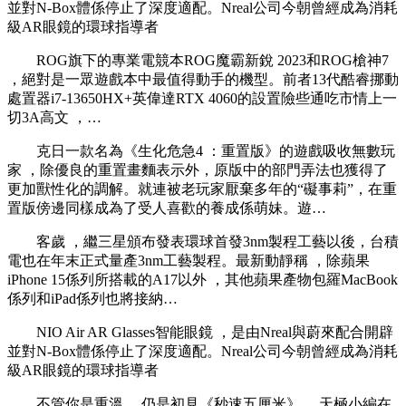
並對N-Box體係停止了深度適配。Nreal公司今朝曾經成為消耗
級AR眼鏡的環球指導者
ROG旗下的專業電競本ROG魔霸新銳 2023和ROG槍神7
，絕對是一眾遊戲本中最值得動手的機型。前者13代酷睿挪動
處置器i7-13650HX+英偉達RTX 4060的設置險些通吃市情上一
切3A高文 ，…
克日一款名為《生化危急4 ：重置版》的遊戲吸收無數玩
家 ，除優良的重置畫麵表示外，原版中的部門弄法也獲得了
更加獸性化的調解 。就連被老玩家厭棄多年的“礙事莉”，在重
置版傍邊同樣成為了受人喜歡的養成係萌妹 。遊…
客歲 ，繼三星頒布發表環球首發3nm製程工藝以後，台積
電也在年末正式量產3nm工藝製程。最新動靜稱 ，除蘋果
iPhone 15係列所搭載的A17以外  ，其他蘋果產物包羅MacBook
係列和iPad係列也將接納…
NIO Air AR Glasses智能眼鏡 ，是由Nreal與蔚來配合開辟
並對N-Box體係停止了深度適配。Nreal公司今朝曾經成為消耗
級AR眼鏡的環球指導者
不管你是重溫 ，仍是初見《秒速五厘米》 ，天極小編在