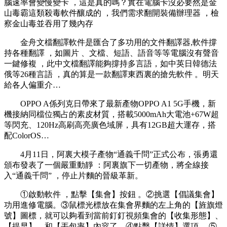
腦速率會變慢變卡 ，這是真的嗎 ？實在電腦卡沒必要然是金
山毒霸這類殺毒軟件釀成的 ，我們需求翻開裝備辦理器 ，檢
察金山毒並吞用了幾內存
金舟文檔翻譯軟件是匯合了多功用的文件翻譯器,軟件撐
持各種翻譯 ，如圖片 、文檔 、短語、語音等等電腦沒有聲音
一鍵修複 ，此中文檔翻譯能夠撐持多言語，如中英日韓德法
俄等26種言語 ，真的算是一款翻譯東西裏的搶先軟件 。明天
給各人偏重介…
OPPO A係列克日帶來了最新產物OPPO A1 5G手機，新
機接納同檔位獨占的素皮材質 ，搭載5000mAh大電池+67W超
等閃充、120Hz高刷高亮廣色域屏，具有12GB超大運存，搭
配ColorOS…
4月11日，阿裏大模子產物“通義千問”正式公布，張勇還
頒布發表了一個嚴重動靜 ：阿裏旗下一切產物 ，將全線接
入“通義千問” ，停止片麵的晉級革新。
①啟動軟件 ，點擊【集會】按鈕 。②挑選【倡議集會】
功用進修電腦 。③鼠標光標放在集會界麵的左上角的【旌旗燈
號】圖標，就可以夠看到當前釘釘視頻集會的【收集形態】 、
【提早】、和【丟包率】內容了。④點擊【詳情】選項 。⑤