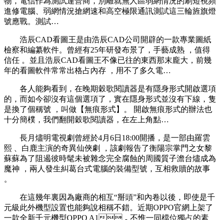
物，電信作為測試運營商，別離就無人區弱網情況的刷短視頻
進修電腦、弱網情況搶網速和高空極限通訊測試這三輪旌旗燈
號應戰。測試…
浩辰CAD看圖王是由浩辰CAD公司開辟的一款專業圖紙
檢察和編纂軟件。曾經有25年研發布景了 ，手藝成熟 ，值得
信任 。並且浩辰CAD看圖王不像已往的東西那末龐大，前幾
年的看圖軟件常常出格占內存 ，用不了多久電…
各人能夠看到，在晚期穀歌閱讀器是有隱身形式開啟選項
的，而如今卻沒有這個選項了，實在隱身形式並沒有下線，隻
是換了個稱號 ，叫做【無痕形式】。 開啟無痕形式的辦法也
十分簡樸，我們翻開穀歌閱讀器，在左上角點…
長月燼明電視劇曾經於4月6日18:00開播，是一部由羅雲
熙 、白鹿主演的奇異仙俠劇 ，該劇報告了衡陽宗掌門之女黎
蘇蘇為了阻遏彼時髦未被雜念完全腐蝕的周國質子澹台燼成為
魔神 ，兩人發生糾葛台式電腦的裝備型號，互相救贖的故事
。
在這幾年裏因為廠商的相互“掰頭”和內卷以後，即使是千
元級此外機型設置也能夠說相稱不錯。近期OPPO官網上架了
一款全新千元機型OPPO A1，不惟一同檔位獨占的素