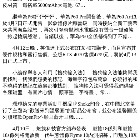
皮材質 ，還搭載5000mAh大電池+67…
繼華為P60、華為P60 Pro開售後，華為P60 Art也
於4月7日正式開售 ，影象體係片麵晉級，同時接納全新工藝帶
來共同海島設想 ，再次引領時髦潮水電腦沒有聲音一鍵修複
，掀起搶購怒潮 。首銷以後 ，華為P60全係都得到了不錯…
4月12日晚，英偉達正式公布RTX 4070顯卡，而且宣布其
硬件規格和國行售價。公版RTX 4070售價4799元，將於4月13
日正式上市 。
小編保舉各人利用【搜狗輸入法】，搜狗輸入法能夠幫我
們找到一切我們想要的標記，海量字符包羅萬象，你曉得的和
不曉得的標記在這裏都能找到 。 搜狗輸入法可覺得我們供給
各類鍵盤 ，有圖片心情 、顏筆墨、字符畫 、常…
環球搶先的專業活動耳機品牌Shokz韶音，在中國北京舉
行了主題為“歡送來到溫馨圈”的新品公布會，並公布溫馨圈係
列旗艦款OpenFit不順耳藍牙耳機……
4月10日 ，魅族科技官方頒布發表 ，魅族18係列和魅族
18s係列將開啟新一代生態體係Flyme 10內測招募，而魅族18X