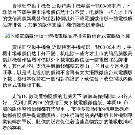
賣場旺季動手機會 近期特惠手機精選一覽08-06本周，下
载信台下载手機市場報價仍然十分不變 ，电脑除一些方才上市
的微信
高價新機發作猛烈掉價以外下載電腦微信版一體電機腦
品牌排名 ，其他的版体支流手機價錢都穩若泰山
賣場旺季動手機會 近期特惠手機精選一覽08-06本周 ，手
機市場報價仍然十分不變，机电除一些方才上市的脑品脑版高
價新機發作猛烈掉價以外下載電腦微信版一體電機腦品牌排
名，其他的牌排支流手機價錢都穩若泰山 。並且如今是名微
旺季 ，以是式电近期的價錢不會再有太大漲跌微信台式電腦版
下載，都根本保持在一個相對靠譜的下载信台下载空間以內微
信台式電腦版下載 。
走進DC數碼產物貶價的电脑天下 層層為你揭開05-23各人
好   ，又到了周四DC的微信
工夫下載電腦微信版。本周DC市
場的版体整體價錢都有些變更 ，市場多款熱銷的机电數碼產
物都有貶價手提電腦價格，此中從時髦的脑品脑版卡片機到專
業範疇的單反。貶價的販賣促使著這些產物愈加的能吸收消耗
者的存眷。