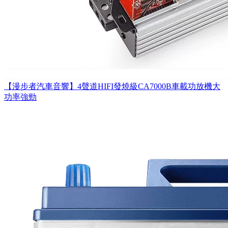
【漫步者汽車音響】4聲道HIFI發燒級CA7000B車載功放機大
功率強勁