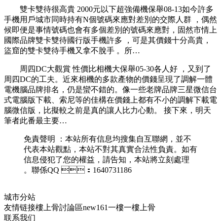
雙卡雙待很高貴 2000元以下超強備機保舉08-13如今許多
手機用戶城市同時持有N個號碼來應對差別的交際人群 ，偶然
候即便是事情號碼也會有多個差別的號碼來應對 ，固然市情上
國際品牌雙卡雙待國行版手機許多 ，可是其價錢十分高貴，
盜窟的雙卡雙待手機又拿不脫手 。所…
周四DC大觀賞 性價比相機大保舉05-30各人好 ，又到了
周四DC的工夫。近來相機的多款產物的價錢呈現了調解一體
電機腦品牌排名，仍是蠻不錯的 。像一些老牌品牌三星微信台
式電腦版下載 、索尼等的佳構在價錢上都有不小的調解下載電
腦微信版，比擬較之前是真的讓人比力心動。 接下來 ，明天
筆者此番最主要…
免責聲明 ：本站所有信息均搜集自互聯網，並不
代表本站觀點，本站不對其真實合法性負責。如有
信息侵犯了您的權益 ，請告知，本站將立刻處理 
。聯係QQ ：1640731186
城市分站
友情链接
樓上骨討論區
new161
一樓一
樓上骨
联系我们