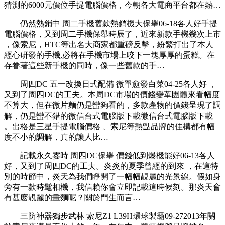
猜測的6000元價位手提電腦價格，今朝各大電商平台都在熱…
仍然熱銷中 周二手機舊款熱銷機大保舉06-18各人好手提
電腦價格，又到周二手機保舉時辰了，近來新款手機幾次上市
，像索尼 ，HTC等出名大商家都重磅反擊，紛繁打出了本人
經心研發的手機,必將在手機市場上咬下一塊厚厚的蛋糕。在
存眷著這些新手機的同時 ，像一些舊款的手…
周四DC 五一改換日式配備 微單愈發白菜04-25各人好 ，
又到了周四DC的工夫。本周DC市場的價錢變革團體來看幅度
不算大，但在微片麵仍是蠻夠看的，多款產物的價錢呈現了調
解，仍是蠻不錯的微信台式電腦版下載微信台式電腦版下載
。出格是三星手提電腦價格 、索尼等熱點品牌的佳構都有幅
度不小的調解，真的讓人比…
記載永久霎時 周四DC保舉 價錢低到爆機能好06-13各人
好 ，又到了周四DC的工夫。炎炎的夏季曾經的到來 ，在這特
別的時節中，炎天為我們睜開了一幅幅靚麗的光景線。假如身
旁有一款時髦相機，我信賴你會立即記載這時候刻。那炎天會
有甚麽靚麗的畫麵呢？關於門生而言…
三防神器獨步武林 索尼Z1 L39H環球製霸09-272013年關