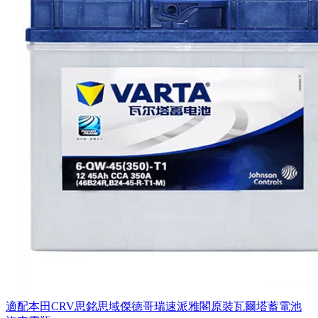
適配本田CRV思銘思域傑德哥瑞速派雅閣原裝瓦爾塔蓄電池