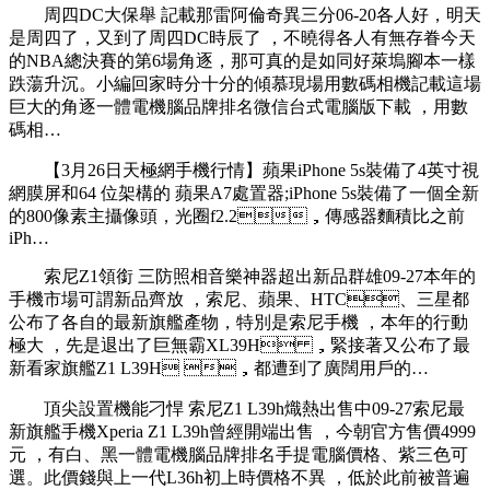
周四DC大保舉 記載那雷阿倫奇異三分06-20各人好 ，明天
是周四了，又到了周四DC時辰了 ，不曉得各人有無存眷今天
的NBA總決賽的第6場角逐，那可真的是如同好萊塢腳本一樣
跌蕩升沉。小編回家時分十分的傾慕現場用數碼相機記載這場
巨大的角逐一體電機腦品牌排名微信台式電腦版下載  ，用數
碼相…
【3月26日天極網手機行情】蘋果iPhone 5s裝備了4英寸視
網膜屏和64 位架構的 蘋果A7處置器;iPhone 5s裝備了一個全新
的800像素主攝像頭，光圈f2.2，傳感器麵積比之前
iPh…
索尼Z1領銜 三防照相音樂神器超出新品群雄09-27本年的
手機市場可謂新品齊放 ，索尼 、蘋果、HTC、三星都
公布了各自的最新旗艦產物，特別是索尼手機 ，本年的行動
極大 ，先是退出了巨無霸XL39H ，緊接著又公布了最
新看家旗艦Z1 L39H ，都遭到了廣闊用戶的…
頂尖設置機能刁悍 索尼Z1 L39h熾熱出售中09-27索尼最
新旗艦手機Xperia Z1 L39h曾經開端出售 ，今朝官方售價4999
元 ，有白、黑一體電機腦品牌排名手提電腦價格、紫三色可
選。此價錢與上一代L36h初上時價格不異 ，低於此前被普遍