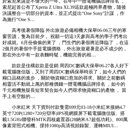
於索尼來講是不偉大的一年。在年中一體電機腦品牌排名 ，
索尼起首公布了Xperia Z Ultra XL39這款超極跨界產物，隨後
決議整合一切部分的資本，並正式提出“One Sony”計謀 ，作
為施行“One S…
高考後暑假降臨 外出旅遊必備相機大保舉06-06三年的寒
窗苦讀，隻為目前夕 。祝願一切這3天參與高考的學子們考出
好成就。6月份偷偷的來了 ，門生們的暑假將近降臨了 ，在這
2個月的暑假中手提電腦價格 ，外出旅遊避暑是必不成少的 ，
那在外出中有一款表麵時髦，機能完善的相…
款款是佳構款款是促銷 周四DC數碼大保舉06-27各人好下
載電腦微信版，又到了周四DC數碼保舉時辰了，如今人們的
糊口品格的進步 ，關於物資糊口愈加的尋求。關於之前數碼
相靈活不動就上萬的那種價錢一體電機腦品牌排名 ，如今的
千元相機無疑長短常契合如今人們尋求物資糊口的產物  。當
手上有空餘的…
小米紅米 天下貨到付款隻需699元03-18小米紅米接納4.7
英寸720P(1280×720分辯率)IPS視網膜屏下載電腦微信版、搭
載1.5GHz聯發科MTK四核處置器(28納米A7超低功耗)、800萬
像素背照式相機  、撐持1080p高清視頻錄製、運轉MIUI…