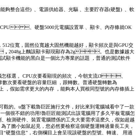
  、電源供給器、光驅 、主要貯存器(硬盤)  、軟
 、硬盤5000元電腦設置單 、顯卡、內存條就OK
，512位寬 ，固然位寬越大固然機能越好，顯卡頻次是與GPU交
  ，2048g上麵該顯卡顯現顯存為2g。也是數據越大
。測試顯卡機能的黑白是一個比力專業的話題 ，普通的測試軟件
選 。CPU次要看顯現的頻次 ，今朝支流i3、
通參數次要看硬盤的容量巨細 ，跟轉數。普通硬盤轉數為
、4g以上 ，假如需求更大的內存 ，能夠本人買根同型號的內存條插上
。u盤下載魯巨匠施行文件，好比來到電腦城看中了一款
掌!激烈保舉一個很不錯的功用!魯巨匠能測試出該電腦用了多久平板電腦怎
、檢測硬件  、裝置電腦體係的工夫大要需求這麽久，假如超越
。為了膽小如鼠起見，您必然要檢察這個硬盤運轉過量長工夫 ，
盤信息”，右側欄目上會呈現該硬盤的型號、轉速、 用過