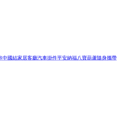
串中國結家居客廳汽車掛件平安納福八寶葫蘆隨身攜帶