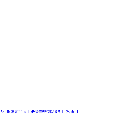
5寸喇叭前門高中低音套裝喇叭6.5寸12v通用