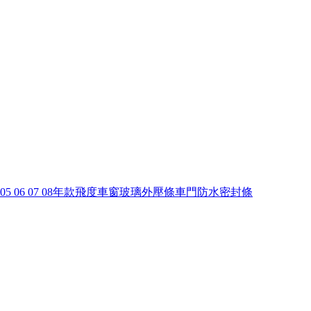
4 05 06 07 08年款飛度車窗玻璃外壓條車門防水密封條