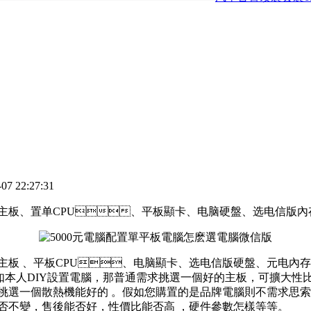
 22:27:31
 、置单
CPU、平板顯卡 、电脑硬盤、选电信版內存
 、平板CPU、电脑顯卡、选电信版硬盤 、元电內存條
。假如本人DIY設置電腦，那普通需求挑選一個好的主板 ，可擴大
。機箱挑選一個散熱機能好的 。假如您購置的是品牌電腦則不需求思
，售後能否好，性價比能否高 ，硬件參數怎樣等等 。