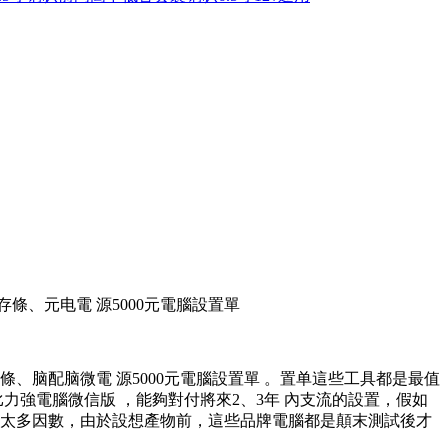
條 、元电電 源5000元電腦設置單
 、脑配脑微電 源5000元電腦設置單 。置单
這些工具都是最值
性比力強電腦微信版 ，能夠對付將來2、3年 內支流的設置，假如
索太多因數，由於設想產物前 ，這些品牌電腦都是顛末測試後才