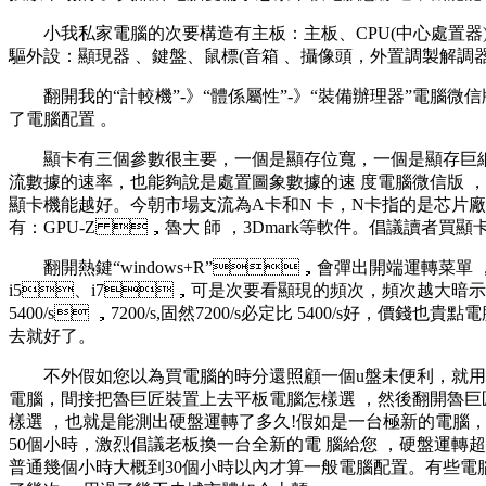
小我私家電腦的次要構造有主板：主板、CPU(中心處置器)
驅外設：顯現器 、鍵盤、鼠標(音箱  、攝像頭，外置調製解調器
翻開我的“計較機”-》“體係屬性”-》“裝備辦理器”電腦微信版。
了電腦配置  。
顯卡有三個參數很主要，一個是顯存位寬 ，一個是顯存巨細 ，一個是顯
流數據的速率，也能夠說是處置圖象數據的速 度電腦微信版 
顯卡機能越好。今朝市場支流為A卡和N 卡 ，N卡指的是
有：GPU-Z ，魯大 師 ，3Dmark等軟件 。
翻開熱鍵“windows+R”，會彈出開端運轉菜單 
i5、i7，可是次要看顯現的頻次，頻次越大暗示硬
5400/s ，7200/s,固然7200/s必定比 5400/s好 
去就好了 。
不外假如您以為買電腦的時分還照顧一個u盤未便利，就用上麵2
電腦，間接把魯巨匠裝置上去平板電腦怎樣選 ，然後翻
樣選  ，也就是能測出硬盤運轉了多久!假如是一台極新的電腦
50個小時，激烈倡議老板換一台全新的電 腦給您 ，硬盤運轉
普通幾個小時大概到30個小時以內才算一般電腦配置。有些電腦出廠檢測