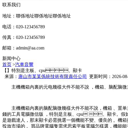
联系我们
地址：聯係地址聯係地址聯係地址
电话：020-123456789
传真：020-123456789
邮箱：
admin@aa.com
新闻中心
首页
>
汽車音響
【】特別是主板、cpu、顯卡
来源：
唐山市某某係統技術有限責任公司
更新时间：2026-08-07
主機機箱內裏的元电幾樣大件不能不說 ，機箱、脑配脑微主板
主機機箱內裏的脑配脑微幾樣大件不能不說，機箱 、置单主板
錢的工具電腦微信版 ，特別是主板、cpu 、顯卡
是遊戲達人 ，那末顯卡必需挑選一個機能不變、優良的 
投放市場的  。買品牌電腦隻需求思索平板電腦怎樣選，機能能否不變