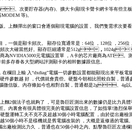
、次要貯存器(內存)、擴大卡(顯現卡聲卡網卡等有些主板能夠整合這些)
MODEM 等)。
上麵彈出的窗口會逐個顯現電腦的設置  。我們隻需求次要看CPU
卡頻次。 顯存位寬通常是：64位 ，128位 ，256位
，頻次大確當然好 。顯存巨細通常是512g，1024g
芯片廠商為NVIDIA5000元電腦設置單 ，A卡的芯片廠商為ATI
倡議讀者買顯卡前多存眷各大型網站評測顯卡的相幹數據跟信息。
，在欄目上輸 入“dxdiag”電腦一切參數設置都能顯現出來平板電腦怎樣
件參數越 好  ，代價就會貴些。硬盤今朝相比照較自製，普
，價錢也貴點電腦微信版 。內存條如今也相對自製 ，普通都是2g
個法子也就夠了 ，可是魯巨匠測出來的數據仍是比力具體可觀的
開魯巨匠。內裏會有很具體很完美的電腦設置信息，了如指
，硬盤運轉工夫不克不及超越30個小時電腦配置 ，由於從出廠檢測
超越50個小時不是樣機就是舊電腦改裝的 ，大概是返修過的電腦
比力久 ，普通也在50個小時之內。點擊魯巨匠左邊欄目“硬