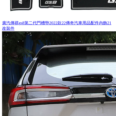
廣汽傳祺gs8第二代門槽墊2022款22傳奇汽車用品配件內飾21
改裝件