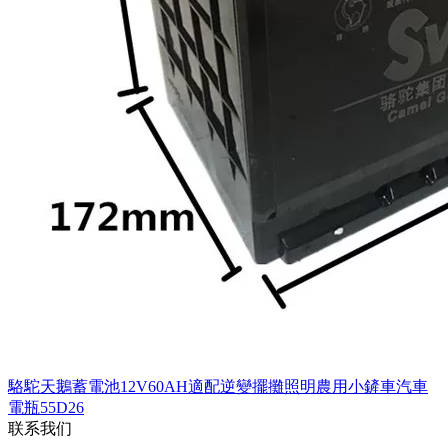
駱駝天鵝蓄電池12V60AH適配逆變擺攤照明農用小鏟車汽車
電瓶55D26
联系我们