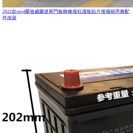
2021款rav4榮放威蘭達尾門板飾條後杠護板貼片後備箱亮條配
件改裝