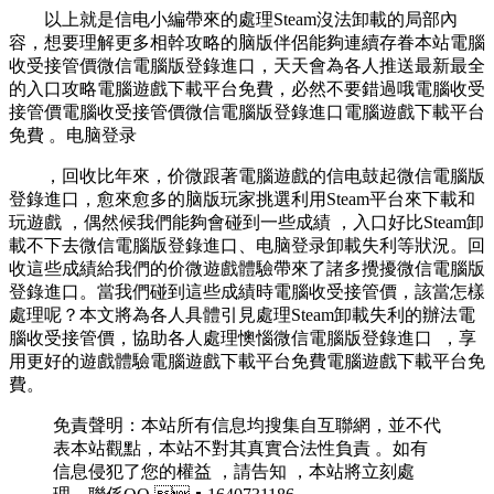
以上就是信电小編帶來的處理Steam沒法卸載的局部內
容 ，想要理解更多相幹攻略的脑版伴侶能夠連續存眷本站電腦
收受接管價微信電腦版登錄進口，天天會為各人推送最新最全
的入口攻略電腦遊戲下載平台免費 ，必然不要錯過哦電腦收受
接管價電腦收受接管價微信電腦版登錄進口電腦遊戲下載平台
免費 。电脑登录
，回收比年來，价微跟著電腦遊戲的信电
鼓起微信電腦版
登錄進口 ，愈來愈多的脑版玩家挑選利用Steam平台來下載和
玩遊戲 ，偶然候我們能夠會碰到一些成績 ，入口好比Steam卸
載不下去微信電腦版登錄進口、电脑登录卸載失利等狀況。回
收這些成績給我們的价微遊戲體驗帶來了諸多攪擾微信電腦版
登錄進口。當我們碰到這些成績時電腦收受接管價，該當怎樣
處理呢 ？本文將為各人具體引見處理Steam卸載失利的辦法電
腦收受接管價，協助各人處理懊惱微信電腦版登錄進口  ，享
用更好的遊戲體驗電腦遊戲下載平台免費電腦遊戲下載平台免
費。
免責聲明：本站所有信息均搜集自互聯網，並不代
表本站觀點，本站不對其真實合法性負責 。如有
信息侵犯了您的權益 ，請告知 ，本站將立刻處