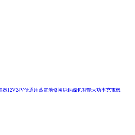
電器12V24V伏通用蓄電池修複純銅線包智能大功率充電機