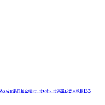
改裝套裝同軸全頻4寸5寸6寸6.5寸高重低音車載揚聲器