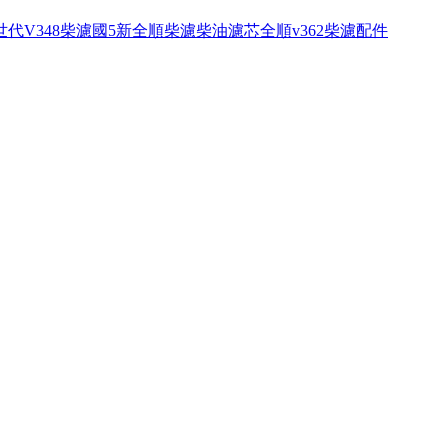
代V348柴濾國5新全順柴濾柴油濾芯全順v362柴濾配件