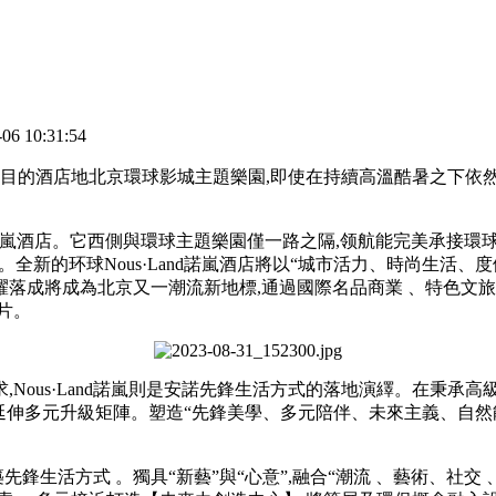
 10:31:54
。大熱目的酒店地北京環球影城主題樂園,即使在持續高溫酷暑之下依
酒店。它西側與環球主題樂園僅一路之隔,领航能完美承接
新的环球Nous·Land諾嵐酒店將以“城市活力、時尚生活
耀
落成將成為北京又一潮流新地標,通過國際名品商業 、特色文
。
ous·Land諾嵐則是安諾先鋒生活方式的落地演繹。在秉
伸多元升級矩陣。塑造“先鋒美學、多元陪伴 、未來主義
式  。獨具“新藝”與“心意”,融合“潮流 、藝術、社交 