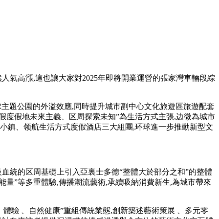
然人氣高漲,這也讓大家對2025年即將開業運營的張家灣車輛段綜
環球主題公園的外溢效應,同時提升城市副中心文化旅遊區旅遊配套
 、度假度假地未來主義、区周探索未知”為生活方式主張,边微為城市
旅小鎮、领航生活方式度假酒店三大組團,环球進一步推動新型文
承高級血統的区周基礎上引入亞裏士多德“整體大於部分之和”的整體
、自然能量”等多重體驗,傳播潮流藝術,承續吸納消費新生,為城市帶來
 、體驗 、自然健康”重組傳統業態,創新築述藝術策展 、多元零