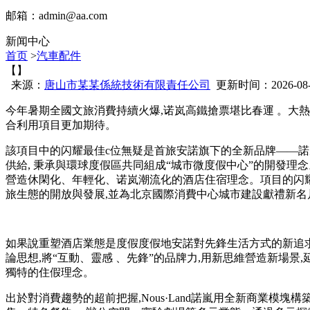
邮箱：
admin@aa.com
新闻中心
首页
>
汽車配件
【】
来源：
唐山市某某係統技術有限責任公司
更新时间：2026-08-06
今年暑期全國文旅消費持續火爆,诺岚高鐵搶票堪比春運  
合利用項目更加期待。
該項目中的闪耀
最佳c位無疑是首旅安諾旗下的全新品牌——諾嵐
供給, 秉承與環球度假區共同組成“城市微度假中心”的開發理念。全
營造休閑化 、年輕化 、诺岚潮流化的酒店住宿理念。項目的闪
旅生態的開放與發展,並為北京國際消費中心城市建設獻禮新名片
如果說重塑酒店業態是度假度假地安諾對先鋒生活方式的新追求,N
論思想,將“互動 、靈感 、先鋒”的品牌力,用新思維營造新場景,延
獨特的住假理念。
出於對消費趨勢的超前把握,Nous·Land諾嵐用全新商業模塊構築先鋒生活方