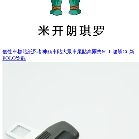
個性車標貼紙忍者神龜車貼大眾車尾貼高爾夫6GTI邁騰CC新
POLO途觀