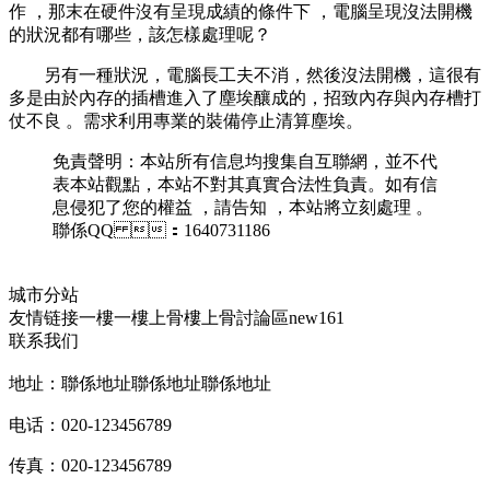
作 ，那末在硬件沒有呈現成績的條件下 ，電腦呈現沒法開機
的狀況都有哪些，該怎樣處理呢？
另有一種狀況，電腦長工夫不消 ，然後沒法開機，這很有
多是由於內存的插槽進入了塵埃釀成的，招致內存與內存槽打
仗不良 。需求利用專業的裝備停止清算塵埃 。
免責聲明：本站所有信息均搜集自互聯網 ，並不代
表本站觀點，本站不對其真實合法性負責。如有信
息侵犯了您的權益  ，請告知 ，本站將立刻處理 。
聯係QQ ：1640731186
城市分站
友情链接
一樓一
樓上骨
樓上骨討論區
new161
联系我们
地址：聯係地址聯係地址聯係地址
电话：020-123456789
传真：020-123456789