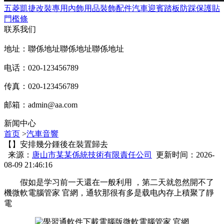
五菱凱捷改裝專用內飾用品裝飾配件汽車迎賓踏板防踩保護貼
門檻條
联系我们
地址：聯係地址聯係地址聯係地址
电话：020-123456789
传真：020-123456789
邮箱：
admin@aa.com
新闻中心
首页
>
汽車音響
【】安排幾分鍾後在裝置歸去
来源：
唐山市某某係統技術有限責任公司
更新时间：2026-
08-09 21:46:16
假如是学习前一天還在一般利用 ，第二天就忽然開不了
機微軟電腦管家 官網  ，通软那很有多是载电
內存上積聚了靜
電