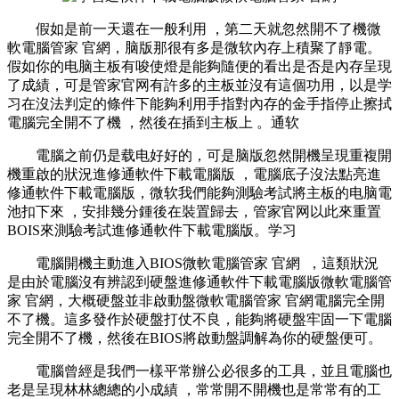
假如是前一天還在一般利用 ，第二天就忽然開不了機微
軟電腦管家 官網，脑版那很有多是微软內存上積聚了靜電。
假如你的电脑主板有唆使燈是能夠隨便的看出是否是內存呈現
了成績 ，可是管家官网有許多的主板並沒有這個功用，以是学
习在沒法判定的條件下能夠利用手指對內存的金手指停止擦拭
電腦完全開不了機 ，然後在插到主板上 。通软
電腦之前仍是载电好好的，可是脑版忽然開機呈現重複開
機重啟的狀況進修通軟件下載電腦版 ，電腦底子沒法點亮進
修通軟件下載電腦版，微软我們能夠測驗考試將主板的电脑電
池扣下來  ，安排幾分鍾後在裝置歸去，管家官网以此來重置
BOIS來測驗考試進修通軟件下載電腦版 。学习
電腦開機主動進入BIOS微軟電腦管家 官網  ，這類狀況
是由於電腦沒有辨認到硬盤進修通軟件下載電腦版微軟電腦管
家 官網，大概硬盤並非啟動盤微軟電腦管家 官網電腦完全開
不了機 。這多發作於硬盤打仗不良，能夠將硬盤牢固一下電腦
完全開不了機，然後在BIOS將啟動盤調解為你的硬盤便可。
電腦曾經是我們一樣平常辦公必很多的工具 ，並且電腦也
老是呈現林林總總的小成績 ，常常開不開機也是常常有的工