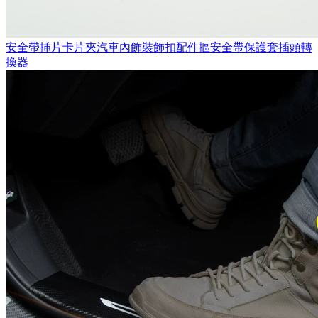
安全帶挿片卡片夾汽車內飾裝飾扣配件摳安全帶保護套插頭轉
換器