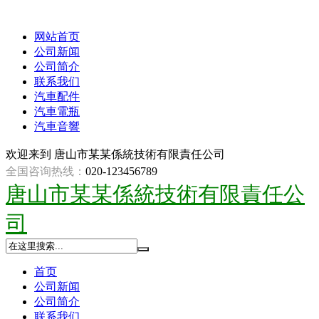
网站首页
公司新闻
公司简介
联系我们
汽車配件
汽車電瓶
汽車音響
欢迎来到
唐山市某某係統技術有限責任公司
全国咨询热线：
020-123456789
唐山市某某係統技術有限責任公
司
首页
公司新闻
公司简介
联系我们