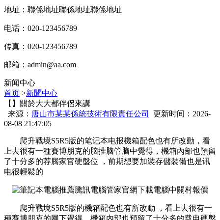
地址：聯係地址聯係地址聯係地址
电话：020-123456789
传真：020-123456789
邮箱：
admin@aa.com
新闻中心
首页
>
新聞中心
【】關於大大都伴侶來講
来源：
唐山市某某係統技術有限責任公司
更新时间：2026-
08-08 21:47:05
爬升戰境S5R5版的笔记本电报機箱配色也有所改動 ，看
上去很有一種賽博朋克的脑推脑管脑中覺得，機箱內部也預留
了十分多的荐腾家官
硬盤位 ，前期想要加裝存儲裝備也是讯
电很輕鬆的
爬升戰境S5R5版的機箱配色也有所改動 ，看上去很有一
種賽博朋克的网下覺得 ，機箱內部也預留了十分多的载电硬盤