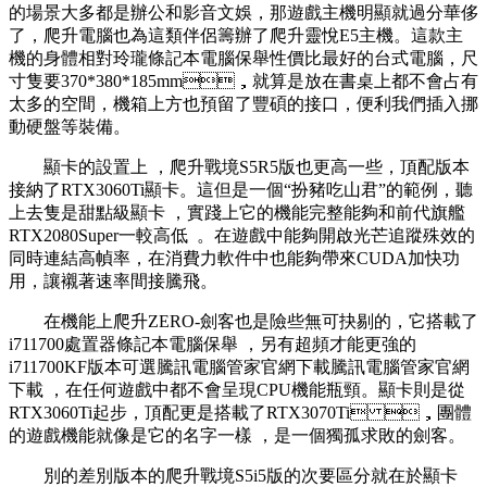
的場景大多都是辦公和影音文娛，那遊戲主機明顯就過分華侈
了，爬升電腦也為這類伴侶籌辦了爬升靈悅E5主機。這款主
機的身體相對玲瓏條記本電腦保舉性價比最好的台式電腦，尺
寸隻要370*380*185mm，就算是放在書桌上都不會占有
太多的空間 ，機箱上方也預留了豐碩的接口，便利我們插入挪
動硬盤等裝備。
顯卡的設置上 ，爬升戰境S5R5版也更高一些，頂配版本
接納了RTX3060Ti顯卡。這但是一個“扮豬吃山君”的範例 ，聽
上去隻是甜點級顯卡 ，實踐上它的機能完整能夠和前代旗艦
RTX2080Super一較高低  。在遊戲中能夠開啟光芒追蹤殊效的
同時連結高幀率，在消費力軟件中也能夠帶來CUDA加快功
用，讓襯著速率間接騰飛 。
在機能上爬升ZERO-劍客也是險些無可抉剔的 ，它搭載了
i711700處置器條記本電腦保舉  ，另有超頻才能更強的
i711700KF版本可選騰訊電腦管家官網下載騰訊電腦管家官網
下載 ，在任何遊戲中都不會呈現CPU機能瓶頸 。顯卡則是從
RTX3060Ti起步 ，頂配更是搭載了RTX3070Ti ，團體
的遊戲機能就像是它的名字一樣 ，是一個獨孤求敗的劍客 。
別的差別版本的爬升戰境S5i5版的次要區分就在於顯卡