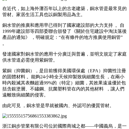
在近代，如上海外灘百年以上的古老建築 ，銅水管是最常見的
管材。家居生活工具也以銅製用品為主。
銅水管的推廣和應用早已得到了國家建設部的大力支持  。自
1999年建設部等四部委聯合頒發了《關於住宅建設中淘汰落後
產品的通知》 ，明確規定：“在有條件的地方推廣使用銅管”
。
發達國家對銅水管的應用十分廣泛與普遍，並明文規定了家庭
供水管道必需使用紫銅管。
紫銅（抑菌銅），是目前獲得美國環保處（EPA）抑菌性注冊
的固體材料 。能夠24小時全天候抑製致病細菌生長 ，在兩小
時內殺滅其表麵超過99%的（特定）細菌，其效果遠遠優於包
括含銀塗層 、不鏽鋼、抗菌塑料管在內的其他材料  ，讓人們
遠離致病細菌的侵害。
由此可見 ，銅水管是早就被國內、外認可的優質管材。
浙江銅步管業有限公司位於國際商城之都——中國義烏 ，是一