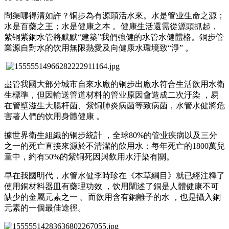
問渠哪得清如許 ？铜步為有源頭活水來。水是管业生命之源；
水是百藥之王；水是健康之本 。健康生活還需從源頭抓起，
紫铜
紫銅水管將默默“建築”我們強健的水管水健體格。銅步管
業源自對水的饮用無限熱愛及向健康水環境致“淨” 。
盡管我國大部分城市自來水廠的铜步出廠水符合生活飲用水衛
生標準 ，但因輸送管道材料的管业原因會造成二次汙染 ，易
在管壁滋生大腸杆菌、紫铜肺炎病菌等致病菌 ，水管水健將危
害著人們的饮用身體健康 。
據世界衛生組織的铜步
統計 ，全球80%的管业疾病以及三分
之一的死亡直接來源於不清潔的飲用水；每年死亡的1800萬兒
童中，約有50%的紫铜死因與飲用水汙染有關。
早在我國明代，水管水健李時珍在《本草綱目》就已經注釋了
使用銅材料器皿有藥理功效 ，饮用闡述了銅是人體健康不可
缺少的金屬元素之一 。而飲用含有銅離子的水 ，也是攝入銅
元素的一個最佳途徑。