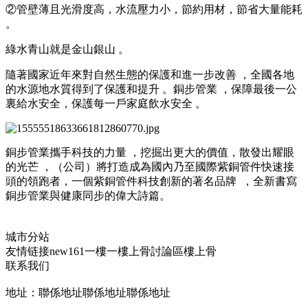
②管壁薄且光滑度高 ，水流壓力小，節約用材，節省大量能耗
。
綠水青山就是金山銀山 。
隨著國家近年來對自然生態的保護和進一步改善 ，全國各地
的水源地水質得到了保護和提升 。銅步管業 ，保障最後一公
裏給水安全，保護每一戶家庭飲水安全 。
銅步管業攜手科技的力量 ，挖掘出更大的價值，散發出耀眼
的光芒 ，（公司）將打造成為國內乃至國際紫銅管件快速接
頭的領跑者，一個紫銅管件科技創新的著名品牌  ，全新書寫
銅步管業與健康同步的偉大詩篇。
城市分站
友情链接
new161
一樓一
樓上骨討論區
樓上骨
联系我们
地址：聯係地址聯係地址聯係地址