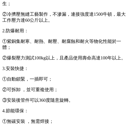
生；
②冷擠壓無縫工藝製作，不滲漏，連接強度達1500牛頓，最大
工作壓力達60公斤以上。
2.防爆耐用：
①紫銅集耐寒、耐熱、耐壓、耐腐蝕和耐火等物化性能於一
體；
②爆裂壓力測試100kg以上，且產品使用壽命高達100年以上。
3.安裝快捷：
①自動鎖緊 ，一插即可；
②可拆卸  ，並可重複使用；
③安裝後管件可以360度隨意旋轉。
4.節能環保 ：
①無碳安裝 ，無需焊接；