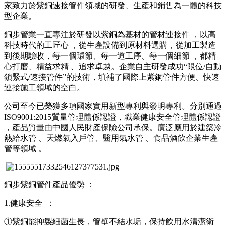
家致力於紫銅速接管件領域的研發 、生產和銷售為一體的科技
型企業。
銅步管業一直專注於研發以紫銅為基材的管材連接件  ，以高
科技時代的工匠心 ，從生產設備到原材料選購，從加工製造
到後期驗收，每一個環節 、每一道工序、每一個細節 ，都精
心打磨 、精益求精 、追求卓越 。企業自主研發成功“限位/自動
鎖緊式/速接管件”的技術，填補了國際上紫銅管件方便、快速
連接施工領域的空白 。
公司至今已榮獲多項國家實用新型專利與發明專利。分別通過
ISO9001:2015質量管理體係認證，職業健康安全管理體係認證
，產品質量由中國人民財產保險公司承保 。廣泛應用於建築冷
熱給水管 、天燃氣入戶管、醫用氣水管  、食品酒飲企業生產
管等領域 。
銅步紫銅管件產品優勢 ：
1.健康安全  ：
①紫銅能抑製細菌生長，管壁不結水垢，保持飲用水清潔衛