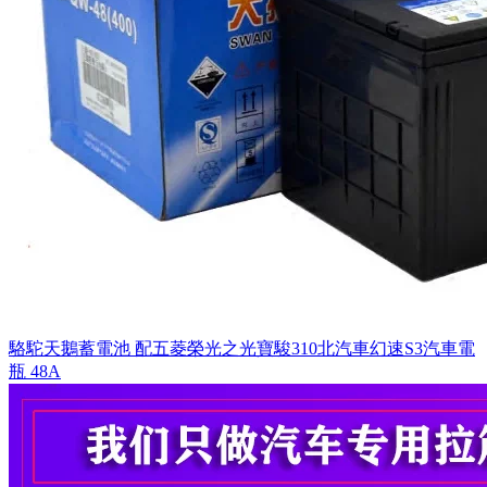
駱駝天鵝蓄電池 配五菱榮光之光寶駿310北汽車幻速S3汽車電
瓶 48A