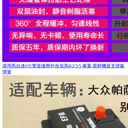
適用馬自達6引擎蓋液壓杆改裝馬8/2/3/5 睿翼 星騁機蓋支撐氣
彈簧