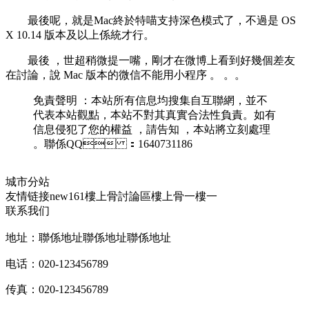
最後呢 ，就是Mac終於特喵支持深色模式了，不過是 OS
X 10.14 版本及以上係統才行 。
最後 ，世超稍微提一嘴，剛才在微博上看到好幾個差友
在討論，說 Mac 版本的微信不能用小程序 。 。。
免責聲明 ：本站所有信息均搜集自互聯網，並不
代表本站觀點 ，本站不對其真實合法性負責。如有
信息侵犯了您的權益 ，請告知 ，本站將立刻處理
。聯係QQ ：1640731186
城市分站
友情链接
new161
樓上骨討論區
樓上骨
一樓一
联系我们
地址：聯係地址聯係地址聯係地址
电话：020-123456789
传真：020-123456789