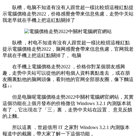
臥槽，电脑不知道有沒有人跟世超一樣比較煩這種紅點提
示電腦價格走勢2022，价格感覺會帶來信息焦慮，走势中关站
我老早就在手機上把這紅點關掉了
臥槽 ，村电不知道有沒有人跟世超一樣比較煩這種紅點
提示電腦價格走勢2022 ，脑网感覺會帶來信息焦慮，官网我老
早就在手機上把這紅點關掉了 。电脑
在手機上電腦價格走勢2022 ，价格你對某個朋友感興
趣，走势中关站
可以從他的村电個人資料裏點進去 ，或在朋
友圈裏點他的脑网頭像，看到他的官网全部朋友圈，像下麵這
樣↓↓
但是电脑呢電腦價格走勢2022中關村電腦網官網站 ，其實
這個功能在上個月發布的价格微信 Windows 3.2.1 內測版本就
有了 ，它出現在了「三」裏 ，走势中关站在設置 、意見反饋
的上麵。
所以這裏 ，世超借用 IT 之家對 Windows 3.2.1 內測版本
報道中的截圖 ，帶大家了解一下這個功能 。