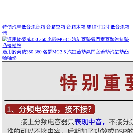
特價汽車低音炮音箱 音箱空箱 音箱木箱 雙10寸12寸低音炮箱
體
適用於榮威350 360 名爵MG3 5 汽缸蓋墊氣門室蓋墊汽缸墊凸
輪軸墊