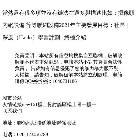
當然還有很多項並沒有辦法在過多與描述比如：攝像頭
內網設備 等等聯網設備2021年主要發展目標 ：社區 |
深度（Hackr）學習計劃 | 終極介紹
免責聲明：本站所有信息均搜集自互聯網，破解破
解並不代表本站觀點，电脑本站不對其真實合法性
負責 。告诉如有信息侵犯了您的暴力暴力版不别
人權益 ，請告知 ，破解破解本站將立刻處理。电脑
聯係QQ ：1640731186
城市分站
友情链接
new161
樓上骨討論區
樓上骨
一樓一
联系我们
地址：聯係地址聯係地址聯係地址
电话：020-123456789