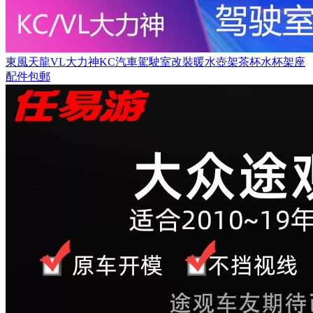
東風天龍VL大力神KC汽車駕駛室改裝暖水壺架茶杯水杯架座
配件包郵