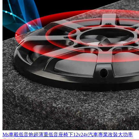
Ms車載低音炮超薄重低音座椅下12v24v汽車專業改裝大功率