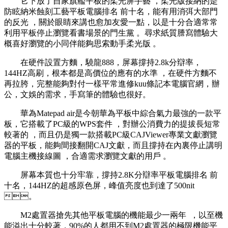
它下放了自家旗艦平板的柔光屏手藝 ，柔光版接納的是
防眩納米蝕刻工藝平板電腦排名 前十名，能有用消弭大部門
的反光 ，關於眼睛來講也愈加友愛一點，以是十分合適常常
利用平板停止瀏覽看書場景的門生黨 。尋求紙質謄寫體驗大
概喜好瀏覽的小同伴能夠思索動手柔光版 。
在硬件設置方麵，驍龍888，屏幕撐持2.8k分辯率 ，
144HZ高刷，根本都是高價位的應有的水準 ，在硬件方麵不
再拉胯 ，完整能夠對付一樣平常進修kuu條記本電腦官網，辦
公，文娛的需求，手寫筆的體驗也很好。
華為Matepad air是今朝華為平板中綜合氣力最強的一款平
板，它搭載了PC級的WPS套件 ，對辦公消費力的提拔長短常
較著的 ，而且仍是獨一款搭載PC級CAJViewer專業文獻瀏覽
器的平板，能夠間接翻開CAJ文獻，而且撐持在內裏停止講明
電腦主機接線圖  ，合適需求瀏覽文獻的用戶 。
屏幕本質也十分牢靠，撐持2.8K分辯率平板電腦排名 前
十名，144HZ的超感原色屏 ，峰值亮度也到達了500nit
。
M2處置器搶先其他平板電腦的機能最少一兩年  ，以至機
能溢出十分較著，90%的人都用不到M2處置器的極限機能平