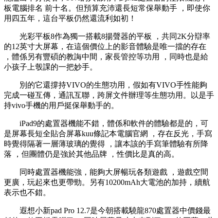
板電腦排名 前十名 。但預算充沛還長短常保舉動手 ，即使你
用四五年，這台平板仍然還流利如初！
光彩平板8作為獨一搭載8揚聲器的平板 ，共同2K分辯率
的12英寸大屏幕，在這個價位上的影音體驗是唯一擋的存在
，體係另有豐碩的教誨中間 ，家長管控等功用 ，同時也是給
小孩子上彀課的一把妙手。
別的它還撐持VIVO的生態功用，假如有VIVO手性能夠
完成一碰互傳，通訊互聯，跨屏文件辦理等生態功用。以是手
持vivo手機的用戶挺保舉動手的。
iPad9的處置器機能不錯，體係和軟件的體驗都是的，可
是屏幕長短全貼合屏幕kuu條記本電腦官網 ，存在反光，手寫
時覺得隔著一層薄玻璃的覺得 ，讓本該的手寫筆體驗有所降
落 ，但團體仍是強於其他品牌 ，性價比是真的高。
同時處置器機能強 ，能夠大屏暢玩各類遊戲 ，遊戲空間
更廣，玩起來也更帶勁。另有10200mAh大電池的加持，續航
表示也不錯 。
遐想小新pad Pro 12.7是今朝搭載驍龍870處置器中價錢最