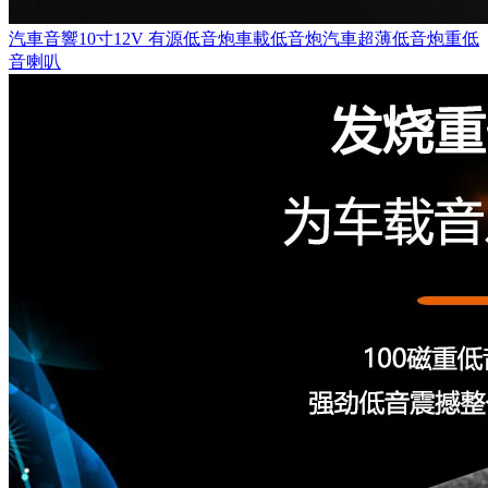
汽車音響10寸12V 有源低音炮車載低音炮汽車超薄低音炮重低
音喇叭