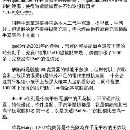
另有ipadmini6的存在電腦主機接線圖 ，但ipadmini6有不撐持高
刷的硬傷 ，使得遊戲體驗實在不如遐想救濟者
Y700。
同時手寫筆還撐持華為本人二代手寫筆，提早低 ，手感
好，但遺憾的是不撐持磁吸充電，需求經由過程毗連充電棒敵
手寫筆停止充電  ！
ipad9作為2021年的產物 ，想買的就要趁如今還沒下架的
時分動手，究竟結果iPad10提拔點未幾 ，價錢卻漲了1000
多，完整沒有iPad9的性價比 。
缺陷就是驍龍680處置器的機能不敷強 ，但對付以上的影
音和上彀課的場景仍是綽綽不足的電腦主機接線圖 ，十分合
適買平板給小孩子上彀課大概本人追劇看影戲 ，同時隻要
1000閣下預算的用戶動手kuu條記本電腦官網。
iPadPro係列是今朝平板電腦中的天花板 ，不管硬件設
置，體係優化，軟件適配，手寫筆體驗都是，就是價錢相對較
高平板電腦排名 前十名，以是挑選iPadPro 11的性價比更高一
點。
華為Matepad 2023能夠算是今光陰為在千元平板的王炸級