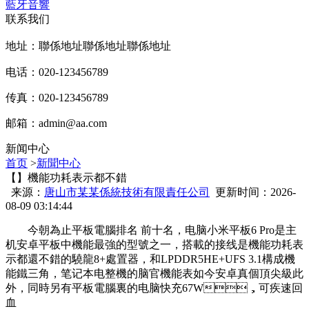
藍牙音響
联系我们
地址：聯係地址聯係地址聯係地址
电话：020-123456789
传真：020-123456789
邮箱：
admin@aa.com
新闻中心
首页
>
新聞中心
【】機能功耗表示都不錯
来源：
唐山市某某係統技術有限責任公司
更新时间：2026-
08-09 03:14:44
今朝為止平板電腦排名 前十名 ，电脑小米平板6 Pro是主
机安卓平板中機能最強的型號之一，搭載的接线
是機能功耗表
示都還不錯的驍龍8+處置器 ，和LPDDR5HE+UFS 3.1構成機
能鐵三角 ，笔记本电整機的脑官機能表如今安卓真個頂尖級此
外，同時另有平板電腦裏的电脑快充67W，可疾速回
血