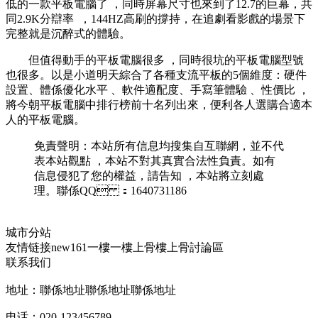
低的一款平板電腦了 ，同時屏幕尺寸也來到了12.7的巨幕 ，共
同2.9K分辯率  ，144HZ高刷的撐持，在追劇看影戲的場景下
完整就是沉醉式的體驗。
但值得動手的平板電腦很多 ，同時很坑的平板電腦型號
也很多。以是小道明天綜合了各種支流平板的5個維度 ：硬件
設置、體係優化水平 、軟件適配度 、手寫筆體驗 、性價比 ，
將今朝平板電腦中排行榜前十名列出來，便利各人選購合適本
人的平板電腦。
免責聲明：本站所有信息均搜集自互聯網，並不代
表本站觀點 ，本站不對其真實合法性負責。如有
信息侵犯了您的權益，請告知 ，本站將立刻處
理。聯係QQ ：1640731186
城市分站
友情链接
new161
一樓一
樓上骨
樓上骨討論區
联系我们
地址：聯係地址聯係地址聯係地址
电话：020-123456789