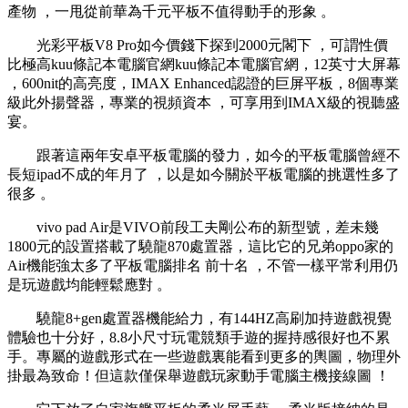
產物 ，一甩從前華為千元平板不值得動手的形象 。
光彩平板V8 Pro如今價錢下探到2000元閣下 ，可謂性價
比極高kuu條記本電腦官網kuu條記本電腦官網，12英寸大屏幕
，600nit的高亮度，IMAX Enhanced認證的巨屏平板 ，8個專業
級此外揚聲器，專業的視頻資本 ，可享用到IMAX級的視聽盛
宴。
跟著這兩年安卓平板電腦的發力，如今的平板電腦曾經不
長短ipad不成的年月了  ，以是如今關於平板電腦的挑選性多了
很多 。
vivo pad Air是VIVO前段工夫剛公布的新型號，差未幾
1800元的設置搭載了驍龍870處置器，這比它的兄弟oppo家的
Air機能強太多了平板電腦排名 前十名  ，不管一樣平常利用仍
是玩遊戲均能輕鬆應對 。
驍龍8+gen處置器機能給力 ，有144HZ高刷加持遊戲視覺
體驗也十分好，8.8小尺寸玩電競類手遊的握持感很好也不累
手 。專屬的遊戲形式在一些遊戲裏能看到更多的輿圖，物理外
掛最為致命！但這款僅保舉遊戲玩家動手電腦主機接線圖 ！