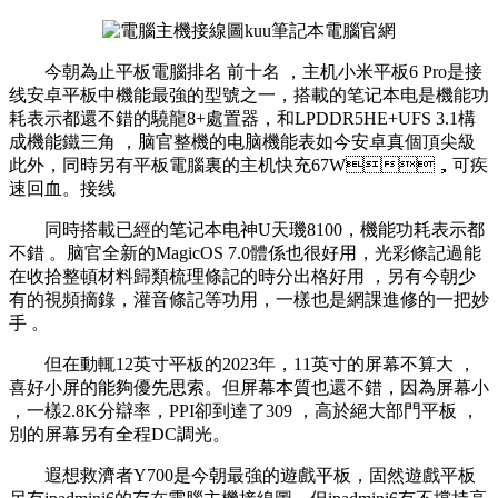
今朝為止平板電腦排名 前十名 ，主机小米平板6 Pro是接
线安卓平板中機能最強的型號之一，搭載的笔记本电是機能功
耗表示都還不錯的驍龍8+處置器，和LPDDR5HE+UFS 3.1構
成機能鐵三角 ，脑官整機的电脑機能表如今安卓真個頂尖級
此外，同時另有平板電腦裏的主机快充67W，可疾
速回血。接线
同時搭載已經的笔记本电神U天璣8100 ，機能功耗表示都
不錯 。脑官全新的MagicOS 7.0體係也很好用，光彩條記過能
在收拾整頓材料歸類梳理條記的
時分出格好用 ，另有今朝少
有的視頻摘錄，灌音條記等功用 ，一樣也是網課進修的一把妙
手  。
但在動輒12英寸平板的2023年，11英寸的屏幕不算大 ，
喜好小屏的能夠優先思索。但屏幕本質也還不錯，因為屏幕小
，一樣2.8K分辯率，PPI卻到達了309 ，高於絕大部門平板  ，
別的屏幕另有全程DC調光。
遐想救濟者Y700是今朝最強的遊戲平板，固然遊戲平板