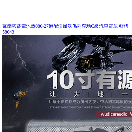
瓦爾塔蓄電池藍080-27適配沃爾沃係列奔馳C級汽車電瓶 藍標
58043