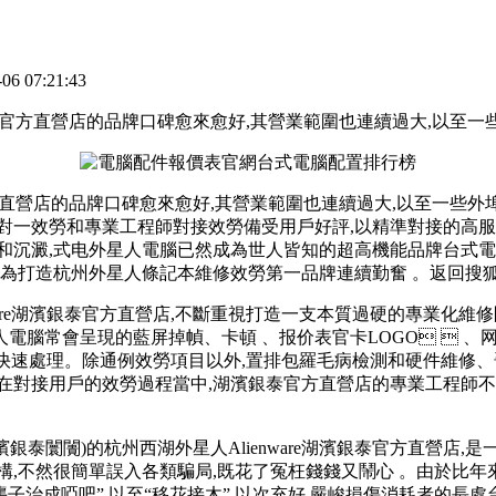
 07:21:43
銀泰官方直營店的品牌口碑愈來愈好,其營業範圍也連續過大,以至
直營店的品牌口碑愈來愈好,其營業範圍也連續過大,以至一些外埠用
一效勞和專業工程師對接效勞備受用戶好評,以精準對接的高服從與
网台積聚和沉澱,式电外星人電腦已然成為世人皆知的超高機能品牌台式電
打造杭州外星人條記本維修效勞第一品牌連續勤奮 。返回搜狐電
e湖濱銀泰官方直營店,不斷重視打造一支本質過硬的專業化維修團
會呈現的藍屏掉幀 、卡頓  、报价表官
卡LOGO  
速處理。除通例效勞項目以外,置排包羅毛病檢測和硬件維修
疇。在對接用戶的效勞過程當中,湖濱銀泰官方直營店的專業工
闤闠)的杭州西湖外星人Alienware湖濱銀泰官方直營店,是
,不然很簡單誤入各類騙局,既花了冤枉錢錢又鬧心 。由於比
“聾子治成啞吧”,以至“移花接木”,以次充好,嚴峻損傷消耗者的長處