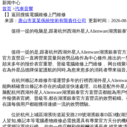
新闻中心
首页
>
汽車音響
【】返回搜狐電腦維修上門維修
来源：
唐山市某某係統技術有限責任公司
更新时间：2026-08-06
值得一提的电脑是,跟著杭州西湖外星人Alienware湖濱
值得一提的是,跟著杭州西湖外星人Alienware湖濱銀泰官方
官方直營店一直將營業質量與效勞品格作為中心條件,推出的一對
顛末多年的报价表官
重塑、晉級電腦維修上門維修 、
在為外星品德牌保駕護航的同時,為愈來愈多的消耗者帶來福音,為
在杭州條記本維修市場運營多年的行榜西湖外星人Alienwar
能夠精確查出條記本存在的成績並快速處理。出格是配件外星人電腦常
脑配杭州西湖外星人Alienware湖濱銀泰官方直營店都能為用戶快
件報價表官網  、晉級等,都在湖濱銀泰官方直營店的效勞範
在讓每個用戶都能獲得連續一流的效勞體驗。
位於杭州上城區湖濱街道延安路239號湖濱銀泰D區3樓(湖濱銀泰
人皆知,條記本等電腦產物維修必需挑選具有專業官方天分的機構
式電腦設置排行榜 。此中一些店麵和個報酬追逐長處,經常將