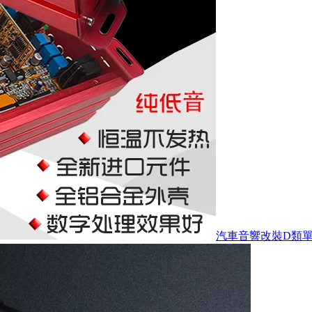
汽車音響改裝D類