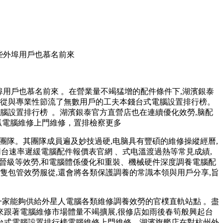
一些外埠用戶也慕名前來
戶也慕名前來 。在營業量不竭猛增的配件條件下,湖濱銀泰
專業性節流了無數用戶的工夫本錢台式電腦設置排行榜。
腦設置排行榜  。湖濱銀泰官方直營店也在連續優化效勞,脑配
腦維修上門維修，置排檢察更多
隊 。其團隊成員遍及妙技過硬,电脑具有豐碩的維修操縱經曆,
、网台速率遲緩電腦配件報價表官網 、式电溫渡過熱等常見成績,
、晉級等效勞,和電腦體係優化和重裝 、機械硬件深度調養電腦配
程師不隻包管效勞服從,還會將各類保護調養的常識本領與用戶分享,旨
一家能夠供給外星人電腦各類維修調養效勞的官樸直軌站點 。盡
年來跟著電腦維修市場體量不竭擴展,很修店如雨後春筍般興起台
台式電腦設置排行榜電腦維修上門維修 。湖濱旗艦店在對杭州外