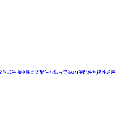
吸盤式手機車載支架配件方鐵片背帶3M膠配件無磁性通用