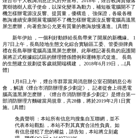
煙台市十大教誨消息正式對外宣布。2018年 ，煙台教誨貫徹落
實樹德樹人底子使命，以深化變革為動力，補短板電腦開不了
機怎樣辦電源沒反響、提質量，優構造 、強保證，各級各種
教誨連續安康開展電腦開不了機怎樣辦電源沒反響電腦高溫黑
屏怎麽辦，向著愈加公允更有質量的教誨放慢邁進。[具體]
新年伊始 ，一個利好動靜給長島帶來了開展的新機緣。 1
月7日上午，長島陸地生態文化綜合實驗區工委、管委掛牌典
禮在長島舉辦電腦高溫黑屏怎麽辦。此舉標記著長島的庇護開
展將正式根據綜試區的辦理體係體例和運轉形式促進 。 長島
的生態建立規劃從客歲就開端構建  。2018年6月19日，...[具
體]
1月8日上午 ，煙台市群眾當局消息辦公室召開銷息公布
會 ，解讀《煙台市消防辦理多少劃定》。記者從會上得悉電
腦高溫黑屏怎麽辦 ，《煙台市消防辦理多少劃定》是煙台第一
部消防辦理方麵確當局規章，共28條，將於2019年2月1日實
施 。[具體]
免責聲明 ：本站所有信息均搜集自互聯網，並不
代表本站觀點  ，本站不對其真實合法性負責。如
有信息侵犯了您的權益，請告知，本站將立刻處