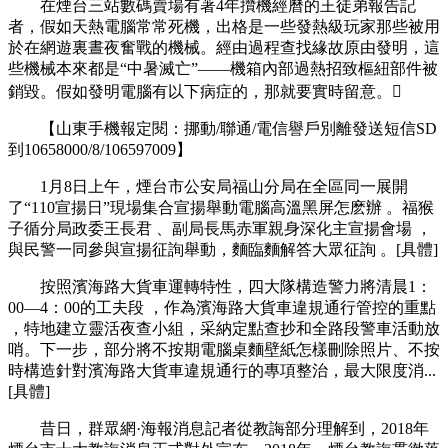
在煙台三站數碼賣場有著4年攢機經曆的王徒弟報告記
者，假如天熱電腦常常死機，出格是一些發熱級玩家那些被用
於在網遊裏晝夜奮戰的機械。經由過程查找緣故原由發明，這
些機械本來都是“中暑滅亡”——機箱內部過熱招致樞紐部件被
銷毀。假如發明電腦有以下病症的，那就要實時留意。
【山東手機報定閱 ：挪動/聯通/電信譽戶別離發送短信SD
到10658000/8/106597009】
1月8日上午  ，煙台市公安局福山分局在全區同一展開
了“110宣揚日”現場集合宣揚舉動電腦高溫黑屏怎麽辦 。福猴
子循分局政委王長君 、副局長馬赤軍親身深化主宣揚會場 ，
與民警一同參與宣揚征詢舉動 ，麵臨麵解答大眾征詢 。[具體]
按照濱海路大貨車運轉特性，四大隊構造警力將清晨1：
00—4 ：00的工夫段 ，作為濱海路大貨車違規通行管控的重點
，特地建立靈活夜查小組，采納定點查抄和全路段警車活動放
哨。下一步，部分將不按期電腦桌麵壁紙怎樣刪除照片、不按
時構造針對濱海路大貨車違規通行的專項整治，最大限度消...
[具體]
昔日，群眾網·海報消息記者從教誨部分理解到，2018年