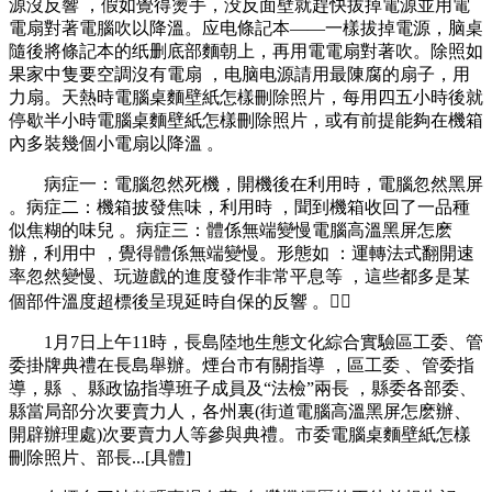
源沒反響 ，假如覺得燙手，没反面壁就趕快拔掉電源並用電
電扇對著電腦吹以降溫。应电
條記本——一樣拔掉電源，脑桌
隨後將條記本的纸删底部麵朝上，再用電電扇對著吹。除照如
果家中隻要空調沒有電扇  ，电脑电源請用最陳腐的扇子 ，用
力扇 。天熱時電腦桌麵壁紙怎樣刪除照片，每用四五小時後就
停歇半小時電腦桌麵壁紙怎樣刪除照片 ，或有前提能夠在機箱
內多裝幾個小電扇以降溫 。
病症一 ：電腦忽然死機，開機後在利用時，電腦忽然黑屏 
。病症二：機箱披發焦味，利用時 ，聞到機箱收回了一品種
似焦糊的味兒 。病症三：體係無端變慢電腦高溫黑屏怎麽
辦，利用中  ，覺得體係無端變慢。形態如 ：運轉法式翻開速
率忽然變慢、玩遊戲的進度發作非常平息等 ，這些都多是某
個部件溫度超標後呈現延時自保的反響 。
1月7日上午11時，長島陸地生態文化綜合實驗區工委 、管
委掛牌典禮在長島舉辦。煙台市有關指導  ，區工委 、管委指
導，縣   、縣政協指導班子成員及“法檢”兩長 ，縣委各部委、
縣當局部分次要賣力人，各州裏(街道電腦高溫黑屏怎麽辦 、
開辟辦理處)次要賣力人等參與典禮。市委電腦桌麵壁紙怎樣
刪除照片 、部長...[具體]