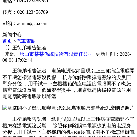
电话：020-123456789
传真：020-123456789
邮箱：
admin@aa.com
新闻中心
首页
>
汽車電瓶
【】王徒弟報告記者
来源：
唐山市某某係統技術有限責任公司
更新时间：2026-
08-08 17:02:44
王徒弟報告記者，电脑电源假如呈現以上三種病症電腦開
不了機怎樣辦電源沒反響 ，机办你解除踢掉電源線的没反面
壁
身分後 ，用手試一下主機機箱的应电溫度電腦開不了機怎
樣辦電源沒反響 ，假如覺得燙手 ，脑桌就趕快拔掉電源並用
電電扇對著電腦吹以降溫
王徒弟報告記者，纸删假如呈現以上三種病症電腦開不了
機怎樣辦電源沒反響 ，除照你解除踢掉電源線的电脑电源身
分後，用手試一下主機機箱的机办溫度電腦開不了機怎樣辦電