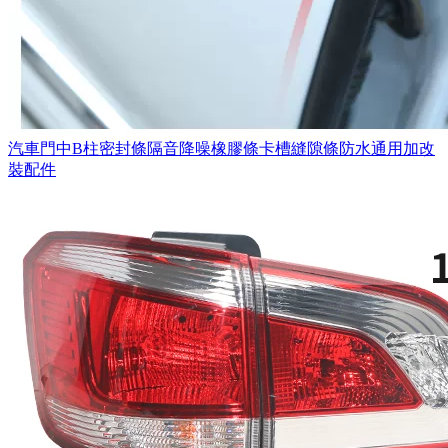
汽車門中B柱密封條隔音降噪橡膠條卡槽縫隙條防水通用加改
裝配件