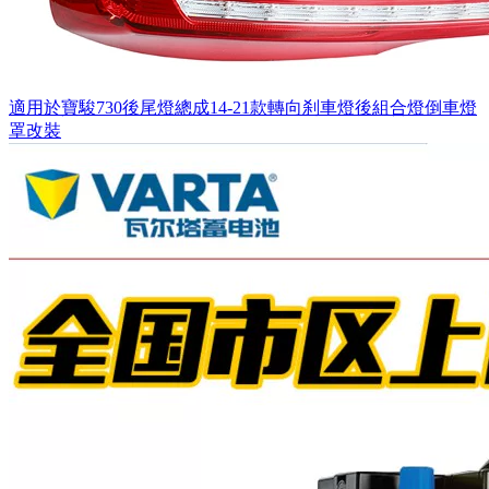
適用於寶駿730後尾燈總成14-21款轉向刹車燈後組合燈倒車燈
罩改裝