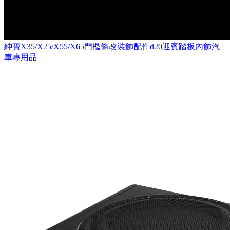
紳寶X35/X25/X55/X65門檻條改裝飾配件d20迎賓踏板內飾汽
車專用品