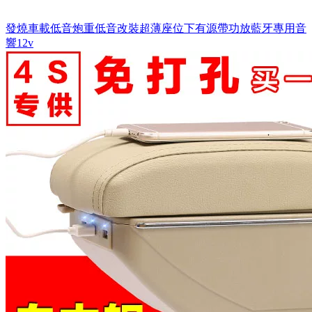
發燒車載低音炮重低音改裝超薄座位下有源帶功放藍牙專用音
響12v