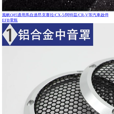
風帆Q85適用馬自達昂克賽拉/CX-5/阿特茲/CR-V等汽車啟停
EFB電瓶