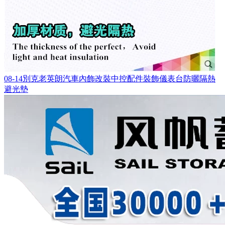
08-14別克老英朗汽車內飾改裝中控配件裝飾儀表台防曬隔熱
避光墊