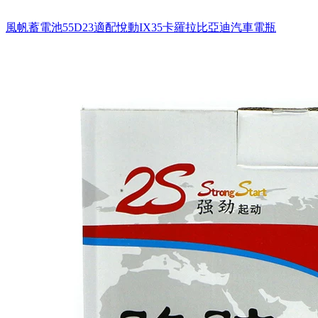
風帆蓄電池55D23適配悅動IX35卡羅拉比亞迪汽車電瓶