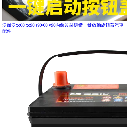
沃爾沃xc60 xc90 s90/60 v90內飾改裝鑲鑽一鍵啟動旋鈕蓋汽車
配件