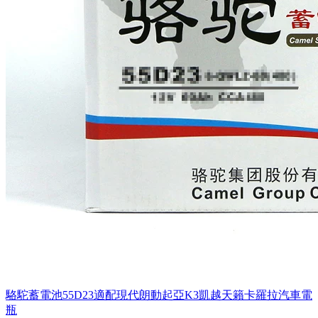
駱駝蓄電池55D23適配現代朗動起亞K3凱越天籟卡羅拉汽車電
瓶