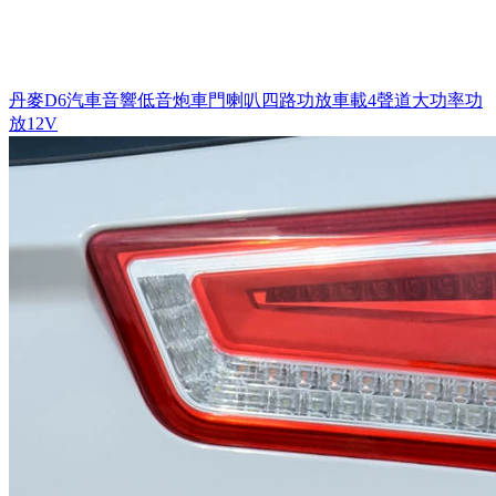
丹麥D6汽車音響低音炮車門喇叭四路功放車載4聲道大功率功
放12V