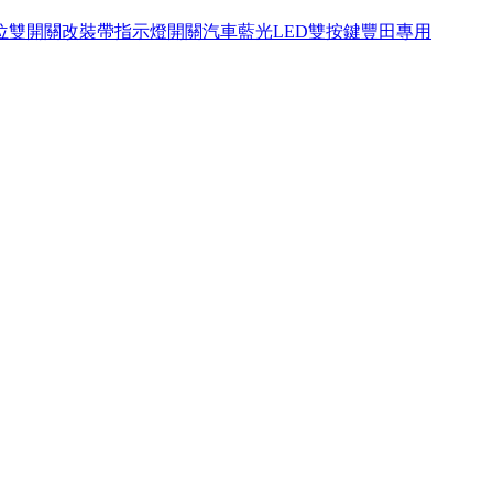
位雙開關改裝帶指示燈開關汽車藍光LED雙按鍵豐田專用