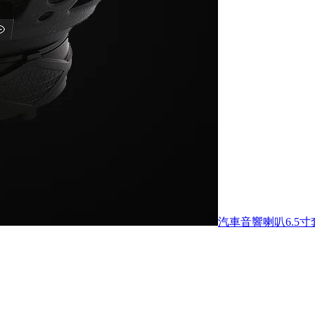
汽車音響喇叭6.5