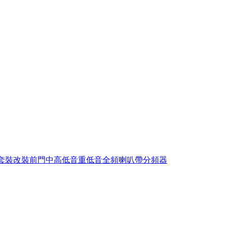
寸套裝改裝前門中高低音重低音全頻喇叭帶分頻器