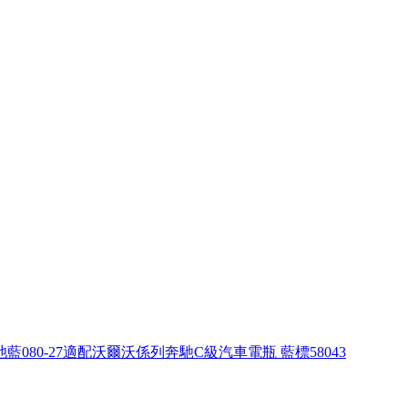
藍080-27適配沃爾沃係列奔馳C級汽車電瓶 藍標58043