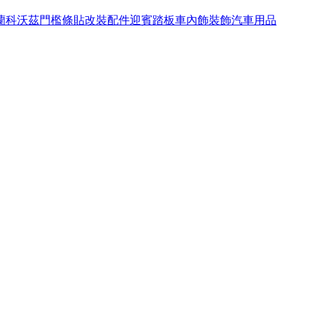
雪佛蘭科沃茲門檻條貼改裝配件迎賓踏板車內飾裝飾汽車用品