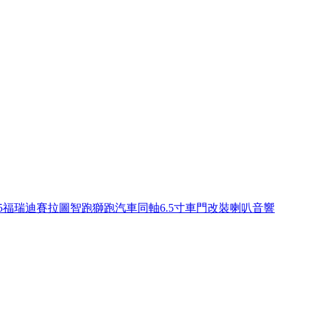
K5福瑞迪賽拉圖智跑獅跑汽車同軸6.5寸車門改裝喇叭音響