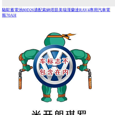
駱駝蓄電池80D26適配索納塔凱美瑞漢蘭達RAV4專用汽車電
瓶70AH