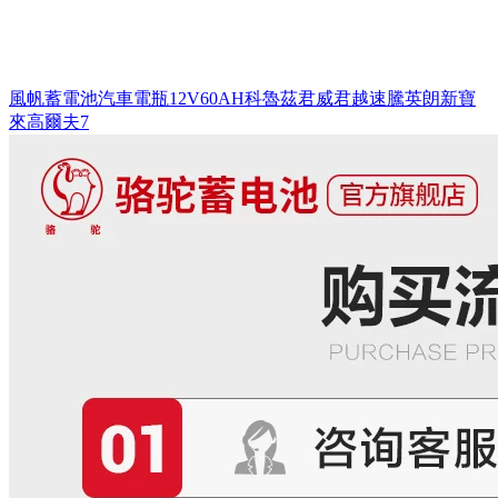
風帆蓄電池汽車電瓶12V60AH科魯茲君威君越速騰英朗新寶
來高爾夫7