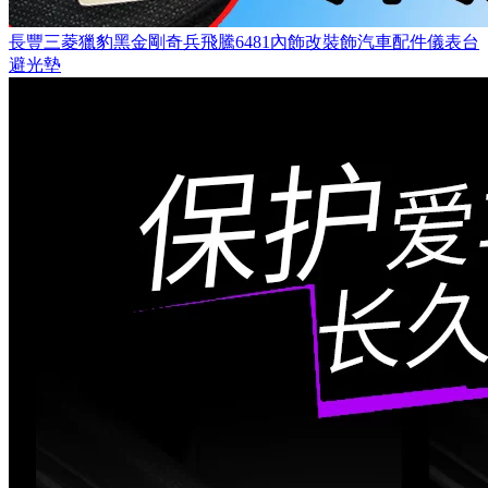
長豐三菱獵豹黑金剛奇兵飛騰6481內飾改裝飾汽車配件儀表台
避光墊