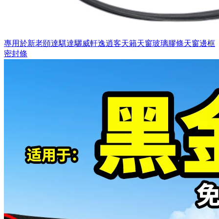
專用於新老頤達騏達驪威軒逸逍客天籟天窗玻璃膠條天窗邊框
密封條