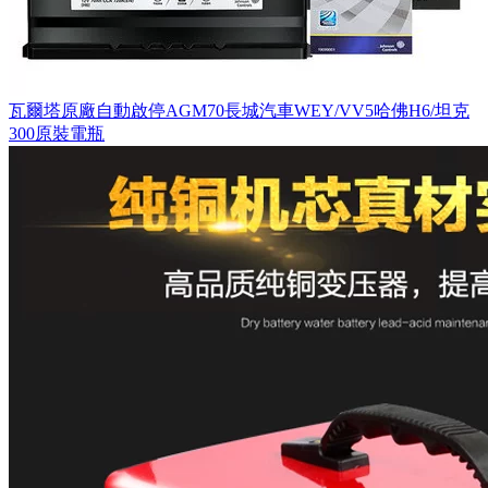
瓦爾塔原廠自動啟停AGM70長城汽車WEY/VV5哈佛H6/坦克
300原裝電瓶