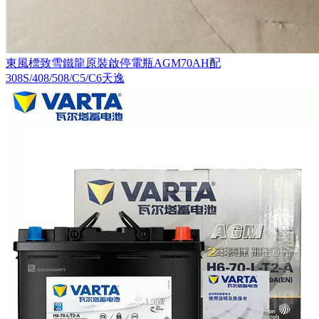
東風標致雪鐵龍原裝啟停電瓶AGM70AH配
308S/408/508/C5/C6天逸