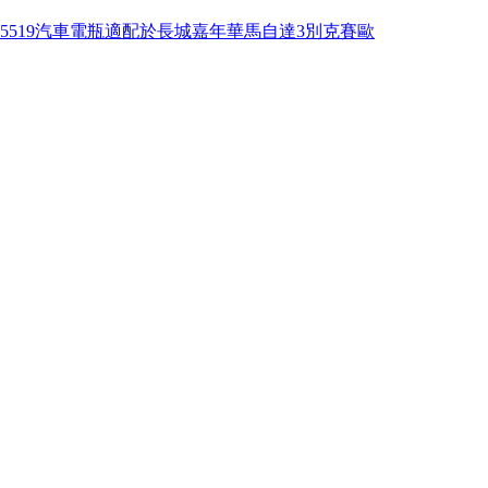
5519汽車電瓶適配於長城嘉年華馬自達3別克賽歐