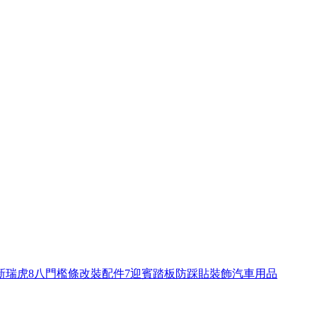
9新瑞虎8八門檻條改裝配件7迎賓踏板防踩貼裝飾汽車用品