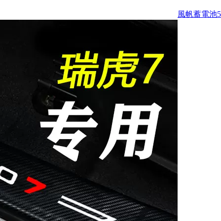
風帆蓄電池5